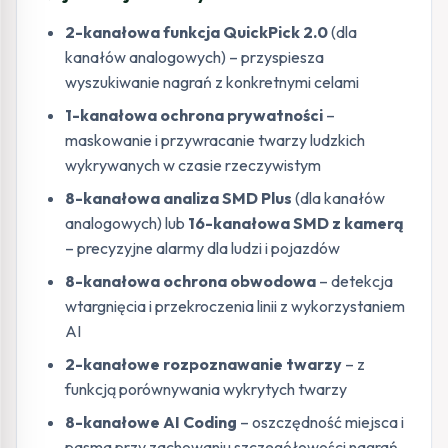
2-kanałowa funkcja QuickPick 2.0
(dla
kanałów analogowych) – przyspiesza
wyszukiwanie nagrań z konkretnymi celami
1-kanałowa ochrona prywatności
–
maskowanie i przywracanie twarzy ludzkich
wykrywanych w czasie rzeczywistym
8-kanałowa analiza SMD Plus
(dla kanałów
analogowych) lub
16-kanałowa SMD z kamerą
– precyzyjne alarmy dla ludzi i pojazdów
8-kanałowa ochrona obwodowa
– detekcja
wtargnięcia i przekroczenia linii z wykorzystaniem
AI
2-kanałowe rozpoznawanie twarzy
– z
funkcją porównywania wykrytych twarzy
8-kanałowe AI Coding
– oszczędność miejsca i
pasma przy zachowaniu szczegółowości nagrań