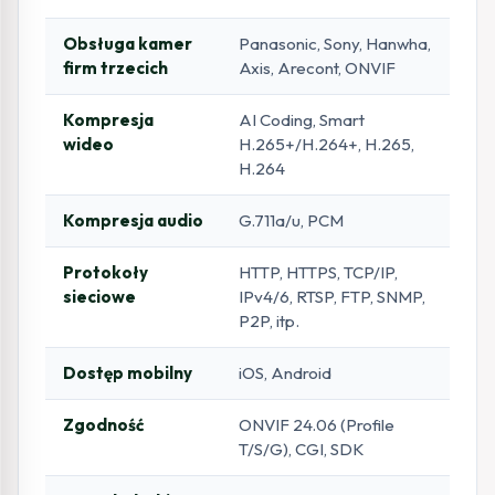
Obsługa kamer
Panasonic, Sony, Hanwha,
firm trzecich
Axis, Arecont, ONVIF
Kompresja
AI Coding, Smart
wideo
H.265+/H.264+, H.265,
H.264
Kompresja audio
G.711a/u, PCM
Protokoły
HTTP, HTTPS, TCP/IP,
sieciowe
IPv4/6, RTSP, FTP, SNMP,
P2P, itp.
Dostęp mobilny
iOS, Android
Zgodność
ONVIF 24.06 (Profile
T/S/G), CGI, SDK