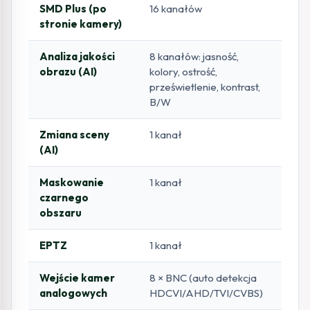
SMD Plus (po
16 kanałów
stronie kamery)
Analiza jakości
8 kanałów: jasność,
obrazu (AI)
kolory, ostrość,
prześwietlenie, kontrast,
B/W
Zmiana sceny
1 kanał
(AI)
Maskowanie
1 kanał
czarnego
obszaru
EPTZ
1 kanał
Wejście kamer
8 × BNC (auto detekcja
analogowych
HDCVI/AHD/TVI/CVBS)