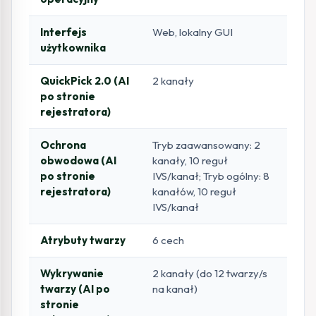
Interfejs
Web, lokalny GUI
użytkownika
QuickPick 2.0 (AI
2 kanały
po stronie
rejestratora)
Ochrona
Tryb zaawansowany: 2
obwodowa (AI
kanały, 10 reguł
po stronie
IVS/kanał; Tryb ogólny: 8
rejestratora)
kanałów, 10 reguł
IVS/kanał
Atrybuty twarzy
6 cech
Wykrywanie
2 kanały (do 12 twarzy/s
twarzy (AI po
na kanał)
stronie