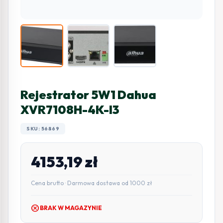
Rejestrator 5W1 Dahua
XVR7108H-4K-I3
SKU: 56869
4153,19
zł
Cena brutto · Darmowa dostawa od 1000 zł
cancel
BRAK W MAGAZYNIE