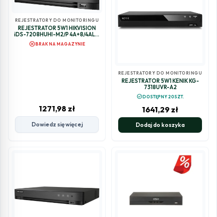
REJESTRATORY DO MONITORINGU
REJESTRATOR 5W1 HIKVISION
iDS-7208HUHI-M2/P 4A+8/4ALM
(C)
cancel
BRAK NA MAGAZYNIE
REJESTRATORY DO MONITORINGU
REJESTRATOR 5W1 KENIK KG-
7318UVR-A2
check_circle
DOSTĘPNY 20SZT.
1271,98
zł
1641,29
zł
Dowiedz się więcej
Dodaj do koszyka