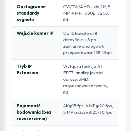
Obsługiwane
CVI/TVI/AHD – do 4K; 5
standardy
MP, 4 MP, 1080p, 720p,
sygnału
itd.
Wejście kamer IP
Do 16 kanałów (8
domyślnie + 8 po
zamianie analogów);
przepustowość 128 Mbps
Tryb IP
Wyłącza funkcje AI:
Extension
EPTZ, analizy jakości
obrazu, SMD,
rozpoznawanie twarzy,
itd.
Pojemność
4K@15 fps, 6 MP@20 fps,
kodowania (bez
5 MP i niższe @25/30 fps
rozszerzenia)