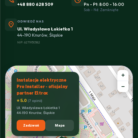
+48 880 628 509
Pn - Pt: 8:00 - 16:00
Sob - Nd: Zamknięte
ODWIEDŹ NAS
location_on
Ul. Władysława Łokietka 1
44-190 Knurów, Śląskie
NIP: 6271930582
+
Instalacje elektryczne
−
Pro Installer - oficjalny
partner Eltrox
⭐ 5.0
(7 opinii)
Ul. Władysława Łokietka 1
44-190 Knurów, Śląskie
Zadzwoń
Mapa