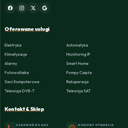
Oferowane usługi
Elektryka
Automatyka
Klimatyzacje
Monitoring IP
Alarmy
Smart Home
Fotowoltaika
Pompy Ciepła
Sieci Komputerowe
Rekuperacja
Telewizja DVB-T
Telewizja SAT
Kontakt & Sklep
ZADZWOŃ DO NAS
GODZINY OTWARCIA
phone
schedule