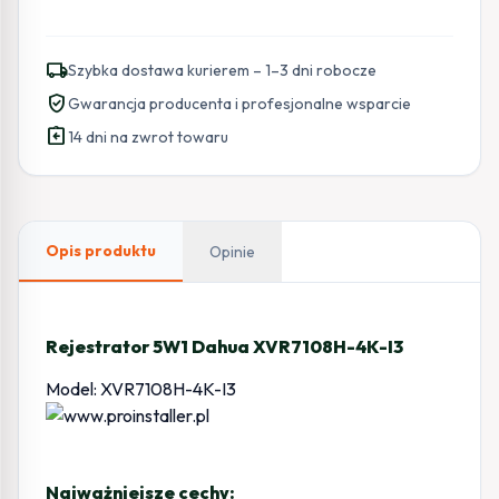
local_shipping
Szybka dostawa kurierem – 1–3 dni robocze
verified_user
Gwarancja producenta i profesjonalne wsparcie
assignment_return
14 dni na zwrot towaru
Opis produktu
Opinie
Rejestrator 5W1 Dahua XVR7108H-4K-I3
Model: XVR7108H-4K-I3
Najważniejsze cechy: