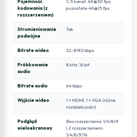
Pojemność
1 i 5 kanał: 4K@30 fps;
kodowania (z
pozostałe 4K@15 fps
rozszerzeniem)
Strumieniowanie
Tak
podwójne
Bitrate wideo
32–8192 kbps
Próbkowanie
8 kHz, 16 bit
audio
Bitrate audio
64 kbps
Wyjście wideo
1 × HDMI, 1 × VGA (różne
rozdzielczości)
Podgląd
Bez rozszerzenia: 1/4/8/9
wieloekranowy
| Z rozszerzeniem:
1/4/8/9/16