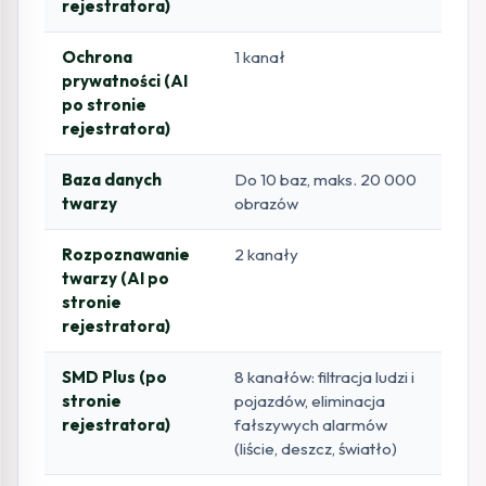
rejestratora)
Ochrona
1 kanał
prywatności (AI
po stronie
rejestratora)
Baza danych
Do 10 baz, maks. 20 000
twarzy
obrazów
Rozpoznawanie
2 kanały
twarzy (AI po
stronie
rejestratora)
SMD Plus (po
8 kanałów: filtracja ludzi i
stronie
pojazdów, eliminacja
rejestratora)
fałszywych alarmów
(liście, deszcz, światło)