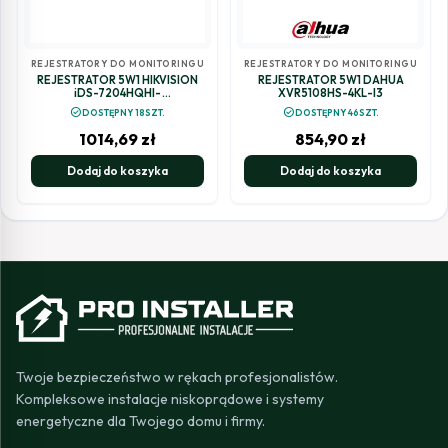
REJESTRATORY DO MONITORINGU
REJESTRATORY DO MONITORINGU
REJESTRATOR 5W1 HIKVISION
REJESTRATOR 5W1 DAHUA
iDS-7204HQHI-
XVR5108HS-4KL-I3
M1/XT(STD)/4A+4/1ALM
check_circle
check_circle
DOSTĘPNY 18SZT.
DOSTĘPNY 46SZT.
1014,69
zł
854,90
zł
Dodaj do koszyka
Dodaj do koszyka
Twoje bezpieczeństwo w rękach profesjonalistów.
Kompleksowe instalacje niskoprądowe i systemy
energetyczne dla Twojego domu i firmy.