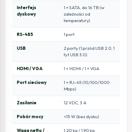
Interfejs
1 × SATA, do 16 TB (w
dyskowy
zależności od
temperatury)
RS-485
1 port
USB
2 porty (1 przód USB 2.0, 1
tył USB 3.0)
HDMI / VGA
1 × HDMI / 1 × VGA
Port sieciowy
1 × RJ-45 (10/100/1000
Mbps)
Zasilanie
12 VDC, 3 A
Pobór mocy
<15 W (bez dysku)
Waga netto /
1.20 kg / 1.90 kg