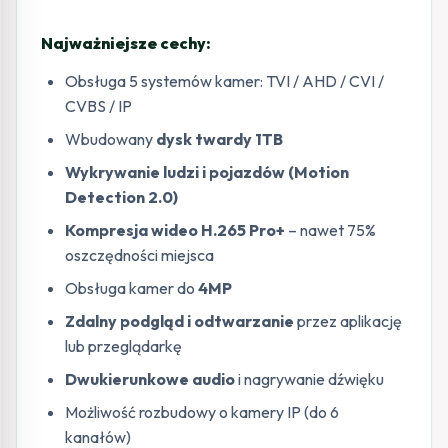
Najważniejsze cechy:
Obsługa 5 systemów kamer: TVI / AHD / CVI /
CVBS / IP
Wbudowany
dysk twardy 1TB
Wykrywanie ludzi i pojazdów (Motion
Detection 2.0)
Kompresja wideo H.265 Pro+
– nawet 75%
oszczędności miejsca
Obsługa kamer do
4MP
Zdalny podgląd i odtwarzanie
przez aplikację
lub przeglądarkę
Dwukierunkowe audio
i nagrywanie dźwięku
Możliwość rozbudowy o kamery IP (do 6
kanałów)