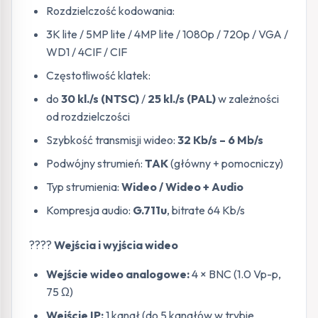
Rozdzielczość kodowania:
3K lite / 5MP lite / 4MP lite / 1080p / 720p / VGA /
WD1 / 4CIF / CIF
Częstotliwość klatek:
do
30 kl./s (NTSC)
/
25 kl./s (PAL)
w zależności
od rozdzielczości
Szybkość transmisji wideo:
32 Kb/s – 6 Mb/s
Podwójny strumień:
TAK
(główny + pomocniczy)
Typ strumienia:
Wideo / Wideo + Audio
Kompresja audio:
G.711u
, bitrate 64 Kb/s
????
Wejścia i wyjścia wideo
Wejście wideo analogowe:
4 × BNC (1.0 Vp-p,
75 Ω)
Wejście IP:
1 kanał (do 5 kanałów w trybie