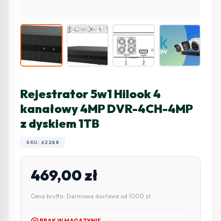
Rejestrator 5w1 Hilook 4
kanałowy 4MP DVR-4CH-4MP
z dyskiem 1TB
SKU: 62288
469,00
zł
Cena brutto · Darmowa dostawa od 1000 zł
cancel
BRAK W MAGAZYNIE