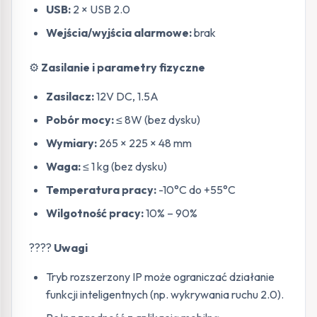
USB:
2 × USB 2.0
Wejścia/wyjścia alarmowe:
brak
⚙️
Zasilanie i parametry fizyczne
Zasilacz:
12V DC, 1.5A
Pobór mocy:
≤ 8W (bez dysku)
Wymiary:
265 × 225 × 48 mm
Waga:
≤ 1 kg (bez dysku)
Temperatura pracy:
-10°C do +55°C
Wilgotność pracy:
10% – 90%
????
Uwagi
Tryb rozszerzony IP może ograniczać działanie
funkcji inteligentnych (np. wykrywania ruchu 2.0).