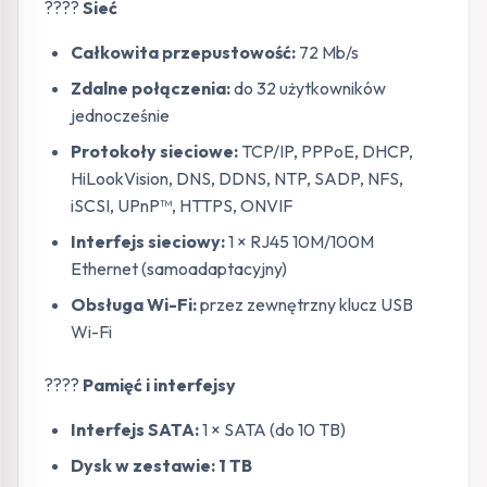
????
Sieć
Całkowita przepustowość:
72 Mb/s
Zdalne połączenia:
do 32 użytkowników
jednocześnie
Protokoły sieciowe:
TCP/IP, PPPoE, DHCP,
HiLookVision, DNS, DDNS, NTP, SADP, NFS,
iSCSI, UPnP™, HTTPS, ONVIF
Interfejs sieciowy:
1 × RJ45 10M/100M
Ethernet (samoadaptacyjny)
Obsługa Wi-Fi:
przez zewnętrzny klucz USB
Wi-Fi
????
Pamięć i interfejsy
Interfejs SATA:
1 × SATA (do 10 TB)
Dysk w zestawie:
1 TB