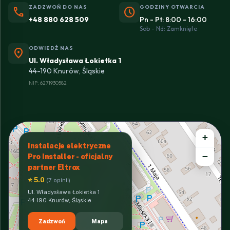
ZADZWOŃ DO NAS
GODZINY OTWARCIA
phone
schedule
+48 880 628 509
Pn - Pt: 8:00 - 16:00
Sob - Nd: Zamknięte
ODWIEDŹ NAS
location_on
Ul. Władysława Łokietka 1
44-190 Knurów, Śląskie
NIP: 6271930582
+
Instalacje elektryczne
−
Pro Installer - oficjalny
partner Eltrox
⭐ 5.0
(7 opinii)
Ul. Władysława Łokietka 1
44-190 Knurów, Śląskie
Zadzwoń
Mapa