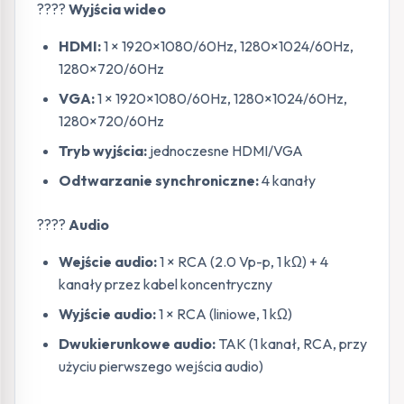
????️
Wyjścia wideo
HDMI:
1 × 1920×1080/60Hz, 1280×1024/60Hz,
1280×720/60Hz
VGA:
1 × 1920×1080/60Hz, 1280×1024/60Hz,
1280×720/60Hz
Tryb wyjścia:
jednoczesne HDMI/VGA
Odtwarzanie synchroniczne:
4 kanały
????
Audio
Wejście audio:
1 × RCA (2.0 Vp-p, 1 kΩ) + 4
kanały przez kabel koncentryczny
Wyjście audio:
1 × RCA (liniowe, 1 kΩ)
Dwukierunkowe audio:
TAK (1 kanał, RCA, przy
użyciu pierwszego wejścia audio)