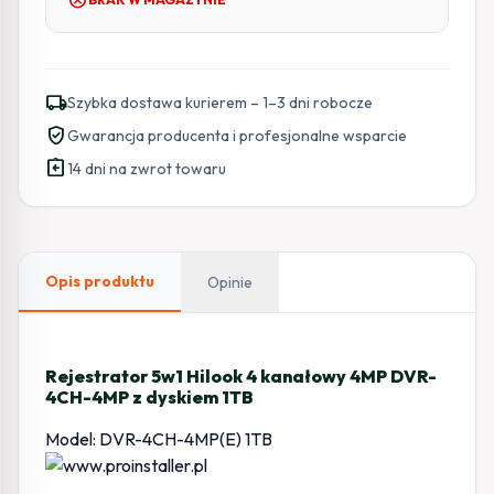
local_shipping
Szybka dostawa kurierem – 1–3 dni robocze
verified_user
Gwarancja producenta i profesjonalne wsparcie
assignment_return
14 dni na zwrot towaru
Opis produktu
Opinie
Rejestrator 5w1 Hilook 4 kanałowy 4MP DVR-
4CH-4MP z dyskiem 1TB
Model: DVR-4CH-4MP(E) 1TB