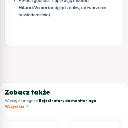
Pełna zgodność z aplikacją mobilną
HiLookVision
(podgląd zdalny, odtwarzanie,
powiadomienia).
Zobacz także
Więcej z kategorii:
Rejestratory do monitoringu
arrow_forward
Wszystkie