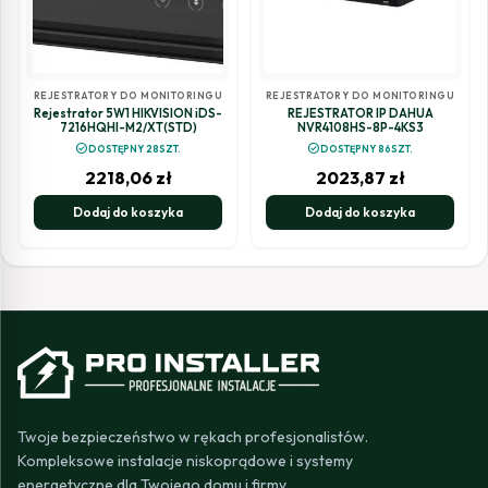
REJESTRATORY DO MONITORINGU
REJESTRATORY DO MONITORINGU
Rejestrator 5W1 HIKVISION iDS-
REJESTRATOR IP DAHUA
7216HQHI-M2/XT(STD)
NVR4108HS-8P-4KS3
check_circle
check_circle
DOSTĘPNY 28SZT.
DOSTĘPNY 86SZT.
2218,06
zł
2023,87
zł
Dodaj do koszyka
Dodaj do koszyka
Twoje bezpieczeństwo w rękach profesjonalistów.
Kompleksowe instalacje niskoprądowe i systemy
energetyczne dla Twojego domu i firmy.