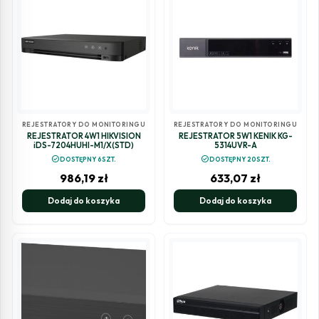
REJESTRATORY DO MONITORINGU
REJESTRATORY DO MONITORINGU
REJESTRATOR 4W1 HIKVISION
REJESTRATOR 5W1 KENIK KG-
iDS-7204HUHI-M1/X(STD)
5314UVR-A
check_circle
check_circle
DOSTĘPNY 6SZT.
DOSTĘPNY 20SZT.
986,19
zł
633,07
zł
Dodaj do koszyka
Dodaj do koszyka