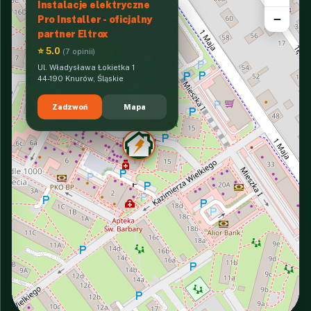
Instalacje elektryczne
−
Pro Installer - oficjalny
partner Eltrox
⭐ 5.0
(7 opinii)
Ul. Władysława Łokietka 1
44-190 Knurów, Śląskie
Zadzwoń
Mapa
INTERACTIVE VIEW