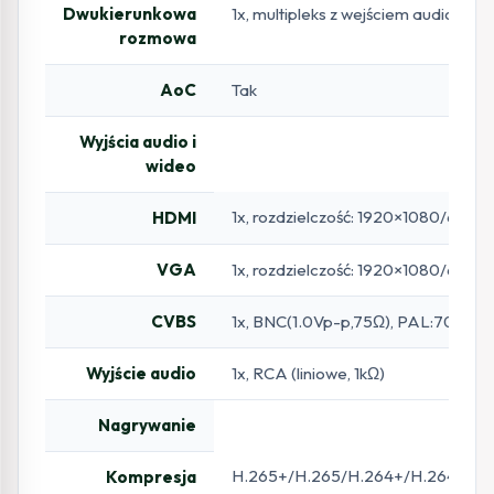
Dwukierunkowa
1x, multipleks z wejściem audio (RC
rozmowa
AoC
Tak
Wyjścia audio i
wideo
1x, rozdzielczość: 1920×1080/
HDMI
VGA
1x, rozdzielczość: 1920×1080/
CVBS
1x, BNC(1.0Vp-p,75Ω), PAL:704×5
Wyjście audio
1x, RCA (liniowe, 1kΩ)
Nagrywanie
H.265+/H.265/H.264+/H.264 (przy 
Kompresja