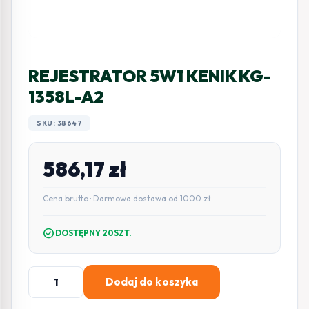
REJESTRATOR 5W1 KENIK KG-
1358L-A2
SKU: 38647
586,17
zł
Cena brutto · Darmowa dostawa od 1000 zł
check_circle
DOSTĘPNY 20SZT.
ilość
Dodaj do koszyka
REJESTRATOR
5W1