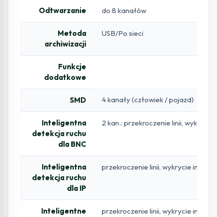
Odtwarzanie
do 8 kanałów
Metoda
USB/Po sieci
archiwizacji
Funkcje
dodatkowe
4 kanały (człowiek / pojazd)
SMD
Inteligentna
2 kan.: przekroczenie linii, wykrycie 
detekcja ruchu
dla BNC
Inteligentna
przekroczenie linii, wykrycie intruza
detekcja ruchu
dla IP
Inteligentne
przekroczenie linii, wykrycie intruza