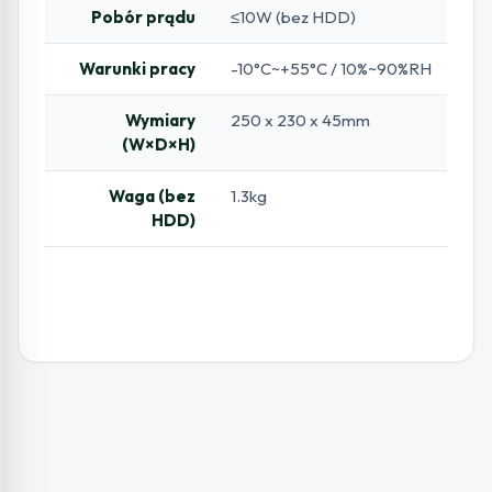
Pobór prądu
≤10W (bez HDD)
Warunki pracy
-10°C~+55°C / 10%~90%RH
Wymiary
250 x 230 x 45mm
(W×D×H)
Waga (bez
1.3kg
HDD)