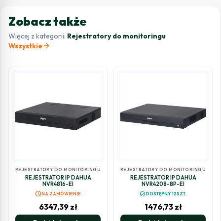
Zobacz także
Więcej z kategorii:
Rejestratory do monitoringu
arrow_forward
Wszystkie
REJESTRATORY DO MONITORINGU
REJESTRATORY DO MONITORINGU
REJESTRATOR IP DAHUA
REJESTRATOR IP DAHUA
NVR4816-EI
NVR4208-8P-EI
schedule
check_circle
NA ZAMÓWIENIE
DOSTĘPNY 12SZT.
6347,39
zł
1476,73
zł