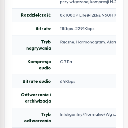
przy włączonej kompresji H.264 ni
Rozdzielczość
8x 1080P Lite@12kl/s; 960H1/D1/CIF
Bitrate
11Kbps-2291Kbps
Tryb
Ręczne, Harmonogram, Alarmowe
nagrywania
Kompresja
G.711a
audio
Bitrate audio
64Kbps
Odtwarzanie i
archiwizacja
Inteligentny/Normalne/Wg czasu/W
Tryb
odtwarzania