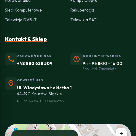
Fotowoltaika
Pompy Ciepła
Sieci Komputerowe
Rekuperacja
Telewizja DVB-T
Telewizja SAT
Kontakt & Sklep
ZADZWOŃ DO NAS
GODZINY OTWARCIA
phone
schedule
+48 880 628 509
Pn - Pt: 8:00 - 16:00
Sob - Nd: Zamknięte
ODWIEDŹ NAS
location_on
Ul. Władysława Łokietka 1
44-190 Knurów, Śląskie
NIP: 6271930582 | BDO: 000736929
+