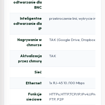
odtwarzanie dla
BNC
Inteligentne
przekroczenie linii, wykrycie intruza
odtwarzanie dla
IP
Nagrywanie w
TAK (Google Drive, Dropbox)
chmurze
Aktualizacja
TAK
przez chmurę
Sieć
1x RJ-45 10 /100 Mbps
Ethernet
Funkcje
HTTPs,HTTP,TCP/IP,IPv4,UPnP,On
sieciowe
FTP, P2P