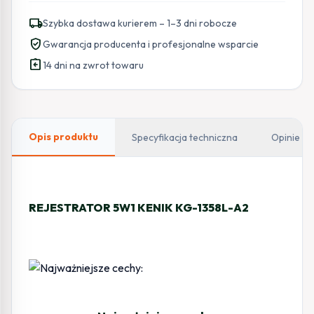
KENIK
local_shipping
Szybka dostawa kurierem – 1–3 dni robocze
KG-
verified_user
Gwarancja producenta i profesjonalne wsparcie
1358L-
assignment_return
A2
14 dni na zwrot towaru
Opis produktu
Specyfikacja techniczna
Opinie
REJESTRATOR 5W1 KENIK KG-1358L-A2