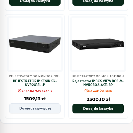
Dodaj do koszyka
Dodaj do koszyka
REJESTRATORY DO MONITORINGU
REJESTRATORY DO MONITORINGU
REJESTRATOR IP KENIK KG-
Rejestrator IP BCS VIEW BCS-V-
NVR2018L-P
NVR0802-4KE-8P
cancel
schedule
BRAK NA MAGAZYNIE
NA ZAMÓWIENIE
1509,13
zł
2300,10
zł
Dowiedz się więcej
Dodaj do koszyka