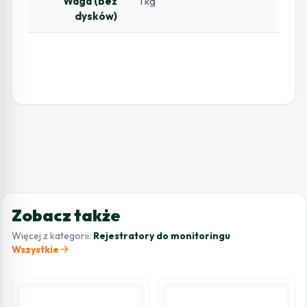
Waga (bez
1 kg
dysków)
Zobacz także
Więcej z kategorii:
Rejestratory do monitoringu
arrow_forward
Wszystkie