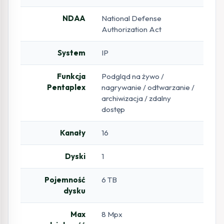
NDAA
National Defense
Authorization Act
System
IP
Funkcja
Podgląd na żywo /
Pentaplex
nagrywanie / odtwarzanie /
archiwizacja / zdalny
dostęp
Kanały
16
Dyski
1
Pojemność
6 TB
dysku
Max
8 Mpx