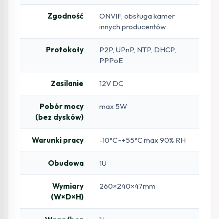
Zgodność
ONVIF, obsługa kamer
innych producentów
Protokoły
P2P, UPnP, NTP, DHCP,
PPPoE
Zasilanie
12V DC
Pobór mocy
max 5W
(bez dysków)
Warunki pracy
-10°C~+55°C max 90% RH
Obudowa
1U
Wymiary
260×240×47mm
(W×D×H)