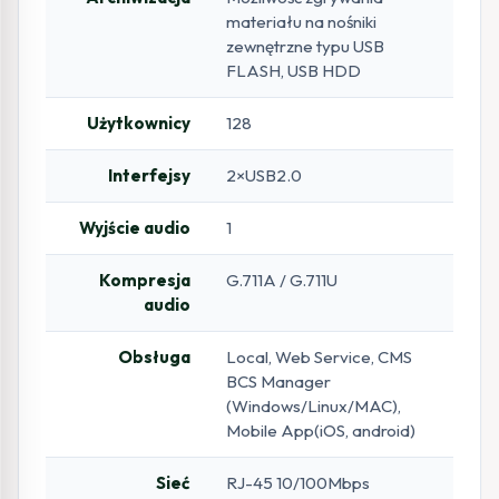
materiału na nośniki
zewnętrzne typu USB
FLASH, USB HDD
Użytkownicy
128
Interfejsy
2×USB2.0
Wyjście audio
1
Kompresja
G.711A / G.711U
audio
Obsługa
Local, Web Service, CMS
BCS Manager
(Windows/Linux/MAC),
Mobile App(iOS, android)
Sieć
RJ-45 10/100Mbps