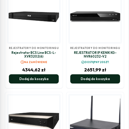
REJESTRATORY DO MONITORINGU
REJESTRATORY DO MONITORINGU
Rejestrator BCS Line BCS-L-
REJESTRATOR IP KENIK KG-
XVR3202(6)
NVR60232-V2
schedule
check_circle
NA ZAMÓWIENIE
DOSTĘPNY 20SZT.
4344,62
zł
2651,99
zł
Dodaj do koszyka
Dodaj do koszyka