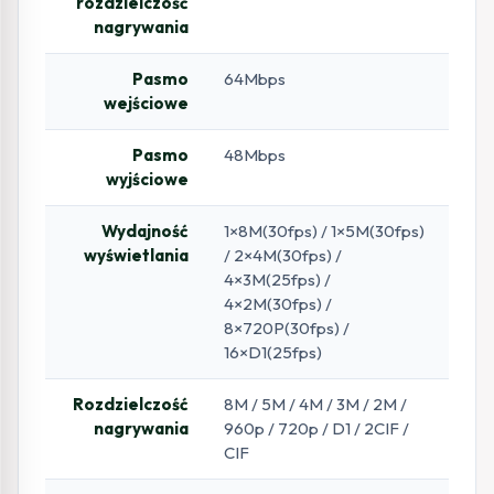
rozdzielczość
nagrywania
Pasmo
64Mbps
wejściowe
Pasmo
48Mbps
wyjściowe
Wydajność
1×8M(30fps) / 1×5M(30fps)
wyświetlania
/ 2×4M(30fps) /
4×3M(25fps) /
4×2M(30fps) /
8×720P(30fps) /
16×D1(25fps)
Rozdzielczość
8M / 5M / 4M / 3M / 2M /
nagrywania
960p / 720p / D1 / 2CIF /
CIF