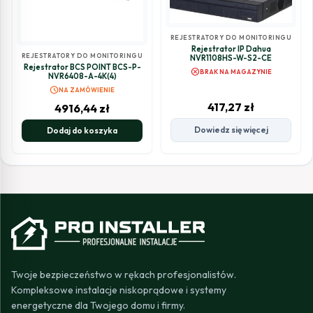
REJESTRATORY DO MONITORINGU
Rejestrator IP Dahua
REJESTRATORY DO MONITORINGU
NVR1108HS-W-S2-CE
Rejestrator BCS POINT BCS-P-
cancel
BRAK NA MAGAZYNIE
NVR6408-A-4K(4)
schedule
NA ZAMÓWIENIE
417,27
zł
4916,44
zł
Dowiedz się więcej
Dodaj do koszyka
Twoje bezpieczeństwo w rękach profesjonalistów.
Kompleksowe instalacje niskoprądowe i systemy
energetyczne dla Twojego domu i firmy.