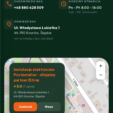
ZADZWOŃ DO NAS
GODZINY OTWARCIA
phone
schedule
+48 880 628 509
Pn - Pt: 8:00 - 16:00
Sob - Nd: Zamknięte
ODWIEDŹ NAS
location_on
Ul. Władysława Łokietka 1
44-190 Knurów, Śląskie
NIP: 6271930582 | BDO: 000736929
+
Instalacje elektryczne
−
Pro Installer - oficjalny
partner Eltrox
⭐ 5.0
(7 opinii)
Ul. Władysława Łokietka 1
44-190 Knurów, Śląskie
Zadzwoń
Mapa