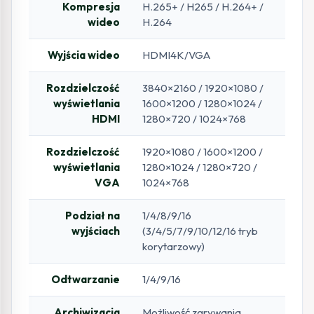
Kompresja
H.265+ / H265 / H.264+ /
wideo
H.264
Wyjścia wideo
HDMI4K/VGA
Rozdzielczość
3840×2160 / 1920×1080 /
wyświetlania
1600×1200 / 1280×1024 /
HDMI
1280×720 / 1024×768
Rozdzielczość
1920×1080 / 1600×1200 /
wyświetlania
1280×1024 / 1280×720 /
VGA
1024×768
Podział na
1/4/8/9/16
wyjściach
(3/4/5/7/9/10/12/16 tryb
korytarzowy)
Odtwarzanie
1/4/9/16
Archiwizacja
Możliwość zgrywania