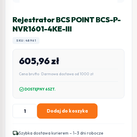
Rejestrator BCS POINT BCS-P-
NVR1601-4KE-III
SKU: 48961
605,96
zł
Cena brutto · Darmowa dostawa od 1000 zł
check_circle
DOSTĘPNY 6SZT.
ilość
Dodaj do koszyka
Rejestrator
BCS
POINT
local_shipping
Szybka dostawa kurierem – 1–3 dni robocze
BCS-