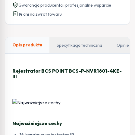
verified_user
Gwarancja producenta i profesjonalne wsparcie
P-
assignment_return
NVR1601-
14 dni na zwrot towaru
4KE-
III
Opis produktu
Specyfikacja techniczna
Opinie
Rejestrator BCS POINT BCS-P-NVR1601-4KE-
III
Najważniejsze cechy
16 kanałowy rejestrator IP