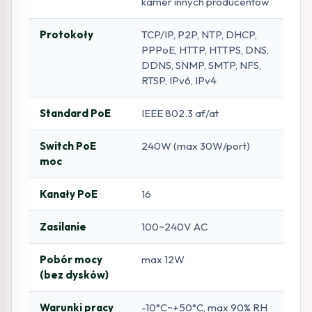
kamer innych producentów
Protokoły
TCP/IP, P2P, NTP, DHCP,
PPPoE, HTTP, HTTPS, DNS,
DDNS, SNMP, SMTP, NFS,
RTSP, IPv6, IPv4
Standard PoE
IEEE 802.3 af/at
Switch PoE
240W (max 30W/port)
moc
Kanały PoE
16
Zasilanie
100~240V AC
Pobór mocy
max 12W
(bez dysków)
Warunki pracy
-10°C~+50°C, max 90% RH