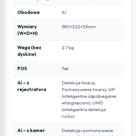
Obudowa
1U
Wymiary
380×322×53mm
(W×D×H)
Waga (bez
2.7 kg
dysków)
POS
Tak
Ai – z
Detekcja twarzy,
rejestratora
Porównywanie twarzy, SIP
(inteligentne zapobieganie
wtargnięciom), UMD
(inteligentna detekcja
ruchu)
Ai – z kamer
Detekcja i porównywanie