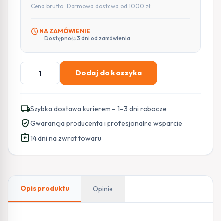
Cena brutto · Darmowa dostawa od 1000 zł
schedule
NA ZAMÓWIENIE
Dostępność 3 dni od zamówienia
ilość
Dodaj do koszyka
Rejestrator
BCS
POINT
local_shipping
Szybka dostawa kurierem – 1–3 dni robocze
BCS-
verified_user
Gwarancja producenta i profesjonalne wsparcie
P-
assignment_return
NVR1602-
14 dni na zwrot towaru
A-
4K-
16P(5)
Opis produktu
Opinie