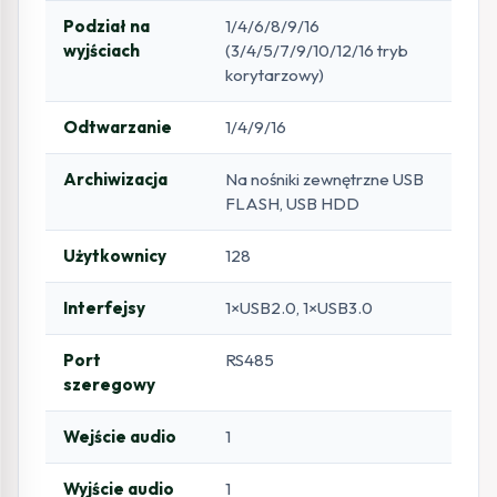
Podział na
1/4/6/8/9/16
wyjściach
(3/4/5/7/9/10/12/16 tryb
korytarzowy)
Odtwarzanie
1/4/9/16
Archiwizacja
Na nośniki zewnętrzne USB
FLASH, USB HDD
Użytkownicy
128
Interfejsy
1×USB2.0, 1×USB3.0
Port
RS485
szeregowy
Wejście audio
1
Wyjście audio
1