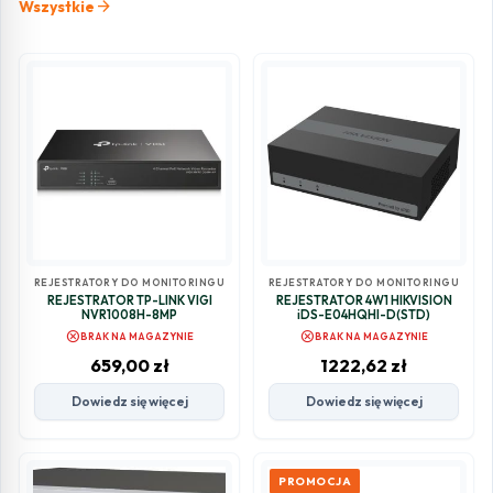
arrow_forward
Wszystkie
REJESTRATORY DO MONITORINGU
REJESTRATORY DO MONITORINGU
REJESTRATOR TP-LINK VIGI
REJESTRATOR 4W1 HIKVISION
NVR1008H-8MP
iDS-E04HQHI-D(STD)
cancel
cancel
BRAK NA MAGAZYNIE
BRAK NA MAGAZYNIE
659,00
zł
1222,62
zł
Dowiedz się więcej
Dowiedz się więcej
PROMOCJA