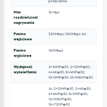
połączenia
Max
16 Mpx
rozdzielczość
nagrywania
Pasmo
320Mbps (160Mbps Ai)
wejściowe
Pasmo
160Mbps
wyjściowe
Wydajność
2×16MP@30, 2×12MP@30,
wyświetlania
4×4K@30, 8×4MP@30,
10×3MP@30, 16×1080P@30
Ai: 2×12MP@30, 2×4K@30,
6×4MP@30, 8×3MP@30,
12×1080P@30,
16×720P@30