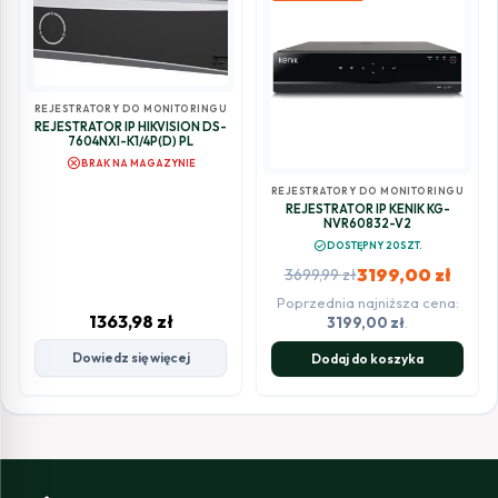
REJESTRATORY DO MONITORINGU
REJESTRATOR IP HIKVISION DS-
7604NXI-K1/4P(D) PL
cancel
BRAK NA MAGAZYNIE
REJESTRATORY DO MONITORINGU
REJESTRATOR IP KENIK KG-
NVR60832-V2
check_circle
DOSTĘPNY 20SZT.
3199,00
zł
3699,99
zł
Poprzednia najniższa cena:
Pierwotna
Aktualna
1363,98
zł
3199,00
zł
.
cena
cena
Dowiedz się więcej
Dodaj do koszyka
wynosiła:
wynosi:
3699,99 zł.
3199,00 zł.