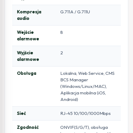
Kompresja
G.711A / G.711U
audio
Wejście
8
alarmowe
Wyjście
2
alarmowe
Obsługa
Lokalna, Web Service, CMS
BCS Manager
(Windows/Linux/MAC),
Aplikacja mobilna (iOS,
Android)
Sieć
RJ-45 10/100/1000Mbps
Zgodność
ONVIF(S/G/T), obsługa