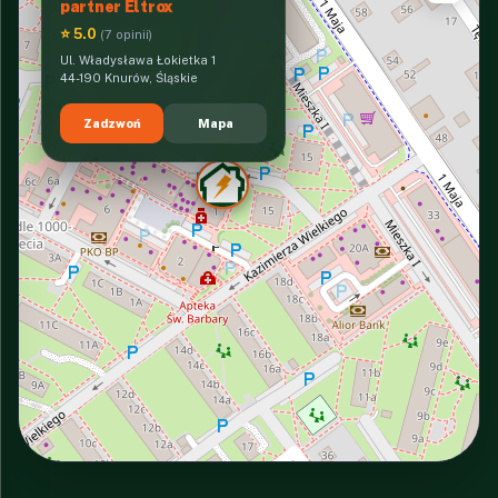
partner Eltrox
⭐ 5.0
(7 opinii)
Ul. Władysława Łokietka 1
44-190 Knurów, Śląskie
Zadzwoń
Mapa
INTERACTIVE VIEW