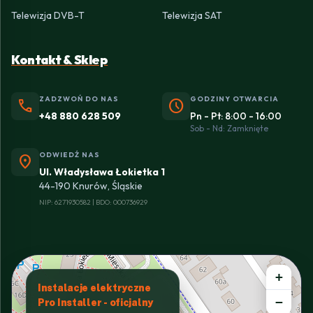
Telewizja DVB-T
Telewizja SAT
Kontakt & Sklep
ZADZWOŃ DO NAS
GODZINY OTWARCIA
phone
schedule
+48 880 628 509
Pn - Pt: 8:00 - 16:00
Sob - Nd: Zamknięte
ODWIEDŹ NAS
location_on
Ul. Władysława Łokietka 1
44-190 Knurów, Śląskie
NIP: 6271930582 | BDO: 000736929
+
Instalacje elektryczne
−
Pro Installer - oficjalny