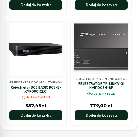
Dodaj do koszyka
Dodaj do koszyka
REJESTRATORY DO MONITORINGU
REJESTRATORY DO MONITORINGU
REJESTRATOR TP-LINK VIGI
Rejestrator BCS BASIC BCS-B-
NVR1008H-8P
XVR0801(2.0)
check_circle
DOSTĘPNY 5SZT.
schedule
NA ZAMÓWIENIE
387,45
zł
779,00
zł
Dodaj do koszyka
Dodaj do koszyka