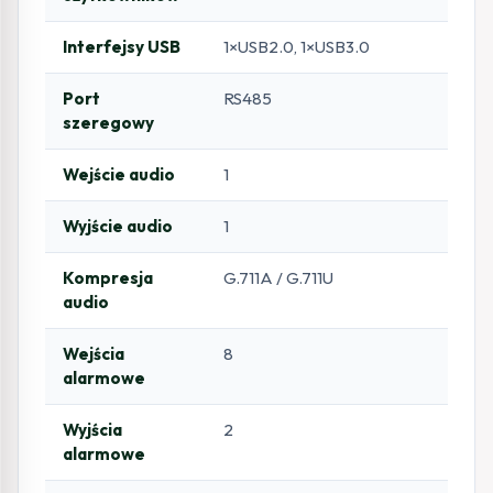
Interfejsy USB
1×USB2.0, 1×USB3.0
Port
RS485
szeregowy
Wejście audio
1
Wyjście audio
1
Kompresja
G.711A / G.711U
audio
Wejścia
8
alarmowe
Wyjścia
2
alarmowe