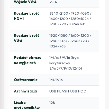
Wyjście VGA
VGA
Rozdzielczość
3840×2160 / 1920×1080 /
HDMI
1600×1200 / 1280×1024 /
1280×720 / 1024×768
Rozdzielczość
1920×1080 / 1600×1200 /
VGA
1280×1024 / 1280×720 /
1024×768
Podział obrazu
1/4/6/8/9/16 (tryb
na wyjściach
korytarzowy:
3/4/5/7/9/10/12/16)
Odtwarzanie
1/4/9/16
Archiwizacja
USB FLASH, USB HDD
Liczba
128
użytkowników