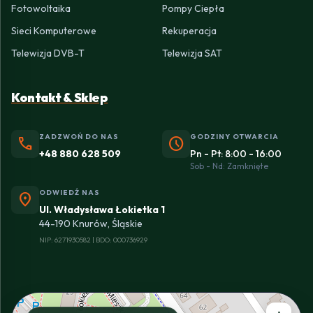
Fotowoltaika
Pompy Ciepła
Sieci Komputerowe
Rekuperacja
Telewizja DVB-T
Telewizja SAT
Kontakt & Sklep
ZADZWOŃ DO NAS
GODZINY OTWARCIA
phone
schedule
+48 880 628 509
Pn - Pt: 8:00 - 16:00
Sob - Nd: Zamknięte
ODWIEDŹ NAS
location_on
Ul. Władysława Łokietka 1
44-190 Knurów, Śląskie
NIP: 6271930582 | BDO: 000736929