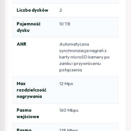
Liczba dysków
2
Pojemność
10 TB
dysku
ANR
Automatyczna
synchronizacja nagrań z
karty microSD kamery po
zaniku i przywróceniu
połączenia
Max
12 Mpx
rozdzielczość
nagrywania
Pasmo
160 Mbps
wejściowe
Pasmo
128 Mbps