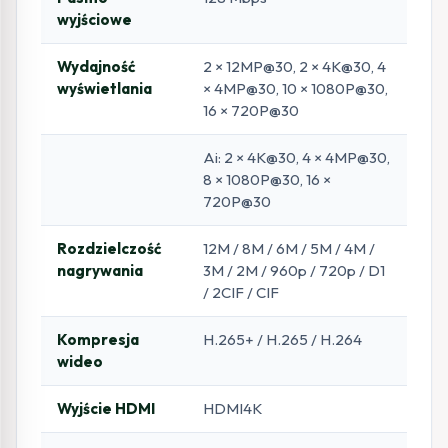
wyjściowe
Wydajność
2 × 12MP@30, 2 × 4K@30, 4
wyświetlania
× 4MP@30, 10 × 1080P@30,
16 × 720P@30
Ai: 2 × 4K@30, 4 × 4MP@30,
8 × 1080P@30, 16 ×
720P@30
Rozdzielczość
12M / 8M / 6M / 5M / 4M /
nagrywania
3M / 2M / 960p / 720p / D1
/ 2CIF / CIF
Kompresja
H.265+ / H.265 / H.264
wideo
Wyjście HDMI
HDMI4K