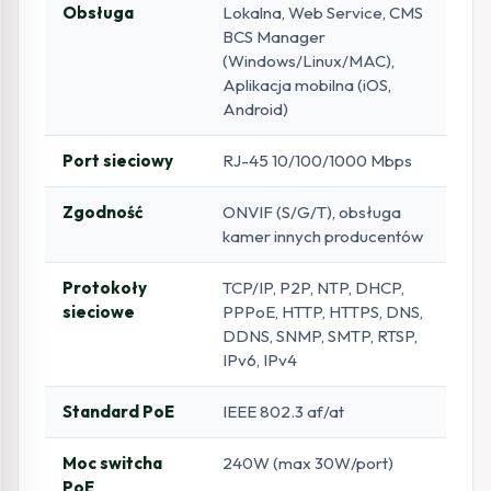
Obsługa
Lokalna, Web Service, CMS
BCS Manager
(Windows/Linux/MAC),
Aplikacja mobilna (iOS,
Android)
Port sieciowy
RJ-45 10/100/1000 Mbps
Zgodność
ONVIF (S/G/T), obsługa
kamer innych producentów
Protokoły
TCP/IP, P2P, NTP, DHCP,
sieciowe
PPPoE, HTTP, HTTPS, DNS,
DDNS, SNMP, SMTP, RTSP,
IPv6, IPv4
Standard PoE
IEEE 802.3 af/at
Moc switcha
240W (max 30W/port)
PoE