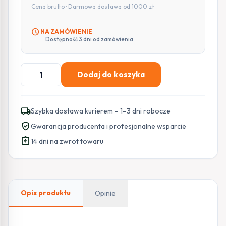
Cena brutto · Darmowa dostawa od 1000 zł
schedule
NA ZAMÓWIENIE
Dostępność 3 dni od zamówienia
ilość
Dodaj do koszyka
Rejestrator
BCS
POINT
local_shipping
Szybka dostawa kurierem – 1–3 dni robocze
BCS-
verified_user
Gwarancja producenta i profesjonalne wsparcie
P-
assignment_return
NVR1602-
14 dni na zwrot towaru
A-
4KE-
16P(3)
Opis produktu
Opinie