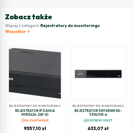
Zobacz także
Więcej z kategorii:
Rejestratory do monitoringu
arrow_forward
Wszystkie
REJESTRATORY DO MONITORINGU
REJESTRATORY DO MONITORINGU
REJESTRATOR IP DAHUA
REJESTRATOR 5W1 KENIK KG-
NVR5424-24P-EI
5314UVR-A
schedule
check_circle
NA ZAMÓWIENIE
DOSTĘPNY 20SZT.
9557,10
zł
633,07
zł