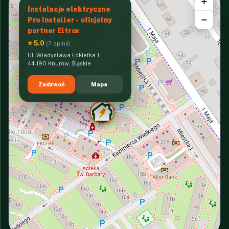
+
Instalacje elektryczne
−
Pro Installer - oficjalny
partner Eltrox
⭐ 5.0
(7 opinii)
Ul. Władysława Łokietka 1
44-190 Knurów, Śląskie
Zadzwoń
Mapa
INTERACTIVE VIEW