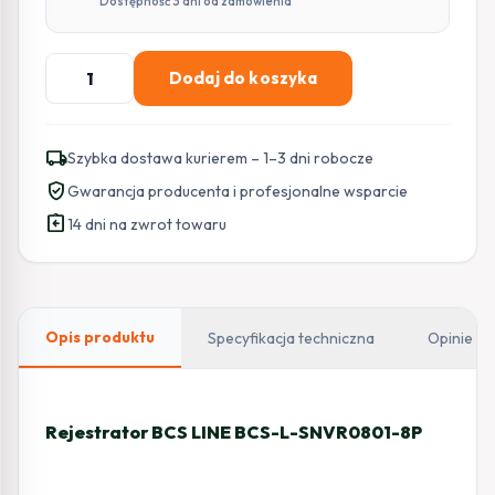
Dostępność 3 dni od zamówienia
ilość
Dodaj do koszyka
Rejestrator
IP
BCS
local_shipping
Szybka dostawa kurierem – 1–3 dni robocze
LINE
verified_user
Gwarancja producenta i profesjonalne wsparcie
BCS-
assignment_return
L-
14 dni na zwrot towaru
SNVR0801-
8P
Opis produktu
Specyfikacja techniczna
Opinie
Rejestrator BCS LINE BCS-L-SNVR0801-8P