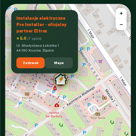
+
Instalacje elektryczne
−
Pro Installer - oficjalny
partner Eltrox
⭐ 5.0
(7 opinii)
Ul. Władysława Łokietka 1
44-190 Knurów, Śląskie
Zadzwoń
Mapa