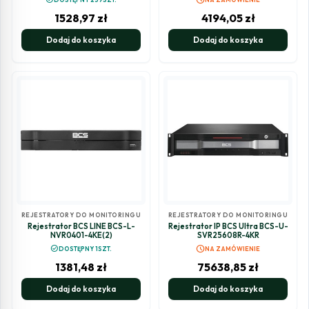
1528,97
zł
4194,05
zł
Dodaj do koszyka
Dodaj do koszyka
REJESTRATORY DO MONITORINGU
REJESTRATORY DO MONITORINGU
Rejestrator BCS LINE BCS-L-
Rejestrator IP BCS Ultra BCS-U-
NVR0401-4KE(2)
SVR25608R-4KR
schedule
check_circle
DOSTĘPNY 1SZT.
NA ZAMÓWIENIE
1381,48
zł
75638,85
zł
Dodaj do koszyka
Dodaj do koszyka