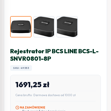
Rejestrator IP BCS LINE BCS-L-
SNVR0801-8P
SKU: 49353
1691,25
zł
Cena brutto · Darmowa dostawa od 1000 zł
schedule
NA ZAMÓWIENIE