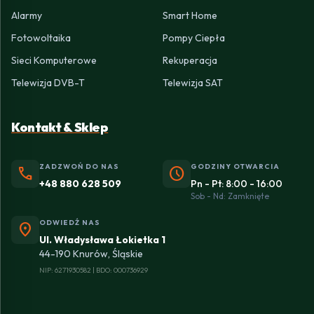
Alarmy
Smart Home
Fotowoltaika
Pompy Ciepła
Sieci Komputerowe
Rekuperacja
Telewizja DVB-T
Telewizja SAT
Kontakt & Sklep
ZADZWOŃ DO NAS
GODZINY OTWARCIA
phone
schedule
+48 880 628 509
Pn - Pt: 8:00 - 16:00
Sob - Nd: Zamknięte
ODWIEDŹ NAS
location_on
Ul. Władysława Łokietka 1
44-190 Knurów, Śląskie
NIP: 6271930582 | BDO: 000736929