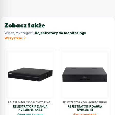
Zobacz także
Więcej z kategorii:
Rejestratory do monitoringu
arrow_forward
Wszystkie
REJESTRATORY DO MONITORINGU
REJESTRATORY DO MONITORINGU
REJESTRATOR IP DAHUA
REJESTRATOR IP DAHUA
NVR4116HS-4KS3
NVR4416-EI
schedule
check_circle
DOSTĘPNY 239SZT.
NA ZAMÓWIENIE