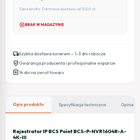
Cena brutto · Darmowa dostawa od 1000 zł
cancel
BRAK W MAGAZYNIE
local_shipping
Szybka dostawa kurierem – 1–3 dni robocze
verified_user
Gwarancja producenta i profesjonalne wsparcie
assignment_return
14 dni na zwrot towaru
Opis produktu
Specyfikacja techniczna
Opinie
Rejestrator IP BCS Point BCS-P-NVR1604R-A-
4K-III