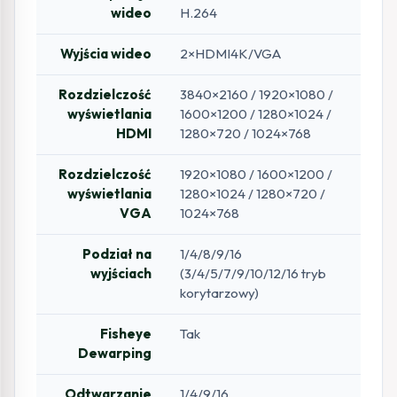
wideo
H.264
Wyjścia wideo
2×HDMI4K/VGA
Rozdzielczość
3840×2160 / 1920×1080 /
wyświetlania
1600×1200 / 1280×1024 /
HDMI
1280×720 / 1024×768
Rozdzielczość
1920×1080 / 1600×1200 /
wyświetlania
1280×1024 / 1280×720 /
VGA
1024×768
Podział na
1/4/8/9/16
wyjściach
(3/4/5/7/9/10/12/16 tryb
korytarzowy)
Fisheye
Tak
Dewarping
Odtwarzanie
1/4/9/16