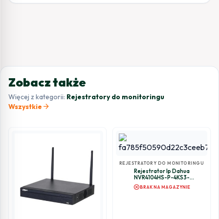
Zobacz także
Więcej z kategorii:
Rejestratory do monitoringu
arrow_forward
Wszystkie
REJESTRATORY DO MONITORINGU
Rejestrator Ip Dahua
NVR4104HS-P-4KS3-
1×960G/SSD
cancel
BRAK NA MAGAZYNIE