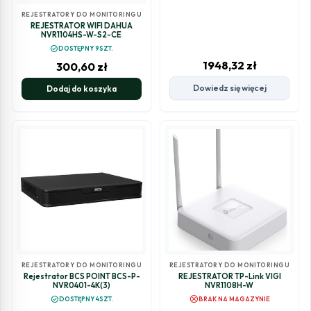
REJESTRATORY DO MONITORINGU
REJESTRATOR WIFI DAHUA
NVR1104HS-W-S2-CE
check_circle
DOSTĘPNY 9SZT.
1948,32
zł
300,60
zł
Dowiedz się więcej
Dodaj do koszyka
REJESTRATORY DO MONITORINGU
REJESTRATORY DO MONITORINGU
Rejestrator BCS POINT BCS-P-
REJESTRATOR TP-Link VIGI
NVR0401-4K(3)
NVR1108H-W
cancel
check_circle
DOSTĘPNY 4SZT.
BRAK NA MAGAZYNIE