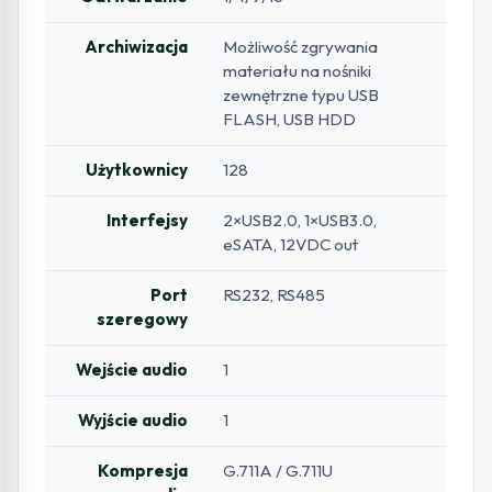
Archiwizacja
Możliwość zgrywania
materiału na nośniki
zewnętrzne typu USB
FLASH, USB HDD
Użytkownicy
128
Interfejsy
2×USB2.0, 1×USB3.0,
eSATA, 12VDC out
Port
RS232, RS485
szeregowy
Wejście audio
1
Wyjście audio
1
Kompresja
G.711A / G.711U