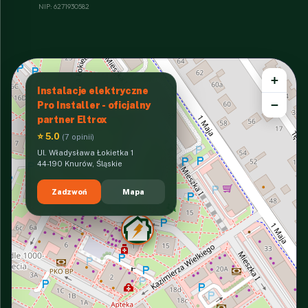
NIP: 6271930582
+
Instalacje elektryczne
−
Pro Installer - oficjalny
partner Eltrox
⭐ 5.0
(7 opinii)
Ul. Władysława Łokietka 1
44-190 Knurów, Śląskie
Zadzwoń
Mapa