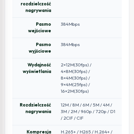
rozdzielczość
nagrywania
Pasmo
384Mbps
wejściowe
Pasmo
384Mbps
wyjściowe
Wydajność
2×12M(30fps) /
wyświetlania
4×8M(30fps) /
8×4M(30fps) /
9×4M(25fps) /
16×2M(30fps)
Rozdzielczość
12M / 8M / 6M / 5M / 4M /
nagrywania
3M / 2M / 960p / 720p / D1
/ 2CIF / CIF
Kompresja
H.265+ / H265 / H.264+ /