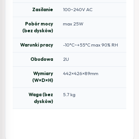
Zasilanie
100~240V AC
Pobór mocy
max 25W
(bez dysków)
Warunki pracy
-10°C~+55°C max 90% RH
Obudowa
2U
Wymiary
442×426×89mm
(W×D×H)
Waga (bez
5.7 kg
dysków)