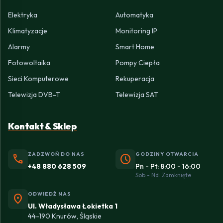
Elektryka
Automatyka
Klimatyzacje
Monitoring IP
Alarmy
Smart Home
Fotowoltaika
Pompy Ciepła
Sieci Komputerowe
Rekuperacja
Telewizja DVB-T
Telewizja SAT
Kontakt & Sklep
ZADZWOŃ DO NAS
GODZINY OTWARCIA
phone
schedule
+48 880 628 509
Pn - Pt: 8:00 - 16:00
Sob - Nd: Zamknięte
ODWIEDŹ NAS
location_on
Ul. Władysława Łokietka 1
44-190 Knurów, Śląskie