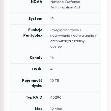
NDAA
National Defense
Authorization Act
System
IP
Funkcja
Podgląd na żywo /
Pentaplex
nagrywanie / odtwarzanie /
archiwizacja / zdalny
dostęp
Kanały
16
Dyski
4
Pojemność
10 TB
dysku
Typ RAID
45296
Max
12 Mpx