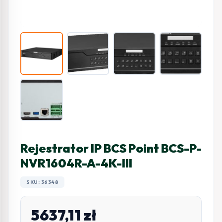
Rejestrator IP BCS Point BCS-P-
NVR1604R-A-4K-III
SKU: 36348
5637,11
zł