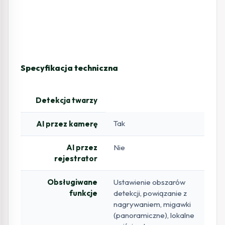
Specyfikacja techniczna
Detekcja twarzy
Tak
AI przez kamerę
AI przez
Nie
rejestrator
Obsługiwane
Ustawienie obszarów
funkcje
detekcji, powiązanie z
nagrywaniem, migawki
(panoramiczne), lokalne