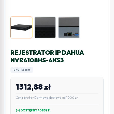
REJESTRATOR IP DAHUA
NVR4108HS-4KS3
SKU: 46180
1312,88
zł
Cena brutto · Darmowa dostawa od 1000 zł
check_circle
DOSTĘPNY 408SZT.