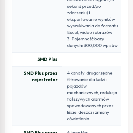
sekund przed/po
zdarzeniu) i
eksportowanie wyników
wyszukiwania do formatu
Excel, wideo i obrazów
3. Pojemność bazy
danych: 300,000 wpisów
SMD Plus
4 kanały: drugorzędne
SMD Plus przez
filtrowanie dla ludzi i
rejestrator
pojazdów
mechanicznych, redukcja
fałszywych alarmów
spowodowanych przez
liście, deszcz i zmiany
oświetlenia
SMD Plus przez
6 kanałów