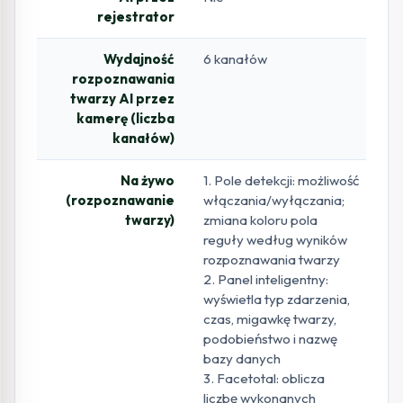
rejestrator
Wydajność
6 kanałów
rozpoznawania
twarzy AI przez
kamerę (liczba
kanałów)
Na żywo
1. Pole detekcji: możliwość
(rozpoznawanie
włączania/wyłączania;
twarzy)
zmiana koloru pola
reguły według wyników
rozpoznawania twarzy
2. Panel inteligentny:
wyświetla typ zdarzenia,
czas, migawkę twarzy,
podobieństwo i nazwę
bazy danych
3. Facetotal: oblicza
liczbę wykonanych