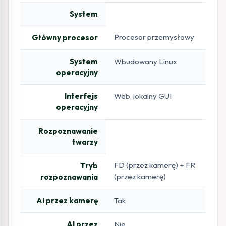
System
Procesor przemysłowy
Główny procesor
System
Wbudowany Linux
operacyjny
Interfejs
Web, lokalny GUI
operacyjny
Rozpoznawanie
twarzy
FD (przez kamerę) + FR
Tryb
(przez kamerę)
rozpoznawania
AI przez kamerę
Tak
AI przez
Nie