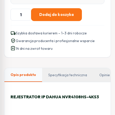
ilość
Dodaj do koszyka
REJESTRATOR
IP
DAHUA
local_shipping
Szybka dostawa kurierem – 1–3 dni robocze
NVR4108HS-
verified_user
Gwarancja producenta i profesjonalne wsparcie
4KS3
assignment_return
14 dni na zwrot towaru
Opis produktu
Specyfikacja techniczna
Opinie
REJESTRATOR IP DAHUA NVR4108HS-4KS3