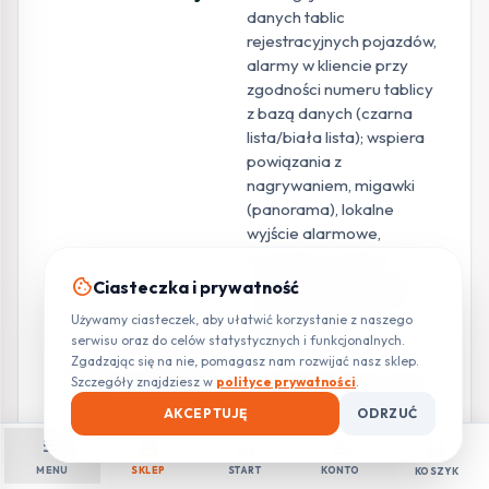
danych tablic
rejestracyjnych pojazdów,
alarmy w kliencie przy
zgodności numeru tablicy
z bazą danych (czarna
lista/biała lista); wspiera
powiązania z
nagrywaniem, migawki
(panorama), lokalne
wyjście alarmowe,
zewnętrzne wyjście
alarmowe IPC, kontroler
cookie
Ciasteczka i prywatność
dostępu, audio, buzzer,
Używamy ciasteczek, aby ułatwić korzystanie z naszego
log, preset, email
serwisu oraz do celów statystycznych i funkcjonalnych.
Zgadzając się na nie, pomagasz nam rozwijać nasz sklep.
Zarządzanie bazą
1. Metoda importu: import
Szczegóły znajdziesz w
polityce prywatności
.
danych tablic
pojedynczej tablicy po
AKCEPTUJĘ
ODRZUĆ
rejestracyjnych
wyeksportowaniu
menu
shopping_bag
home
person
shopping_cart
szablonu Excel do
MENU
SKLEP
START
KONTO
KOSZYK
uzupełnienia informacji o