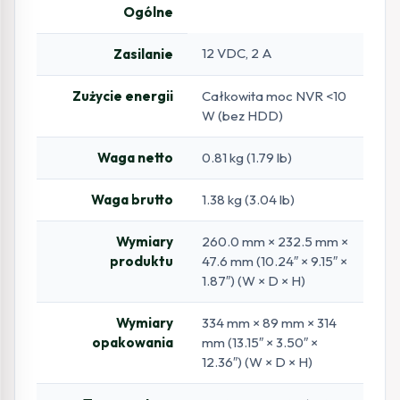
Ogólne
12 VDC, 2 A
Zasilanie
Zużycie energii
Całkowita moc NVR <10
W (bez HDD)
Waga netto
0.81 kg (1.79 lb)
Waga brutto
1.38 kg (3.04 lb)
Wymiary
260.0 mm × 232.5 mm ×
produktu
47.6 mm (10.24″ × 9.15″ ×
1.87″) (W × D × H)
Wymiary
334 mm × 89 mm × 314
opakowania
mm (13.15″ × 3.50″ ×
12.36″) (W × D × H)