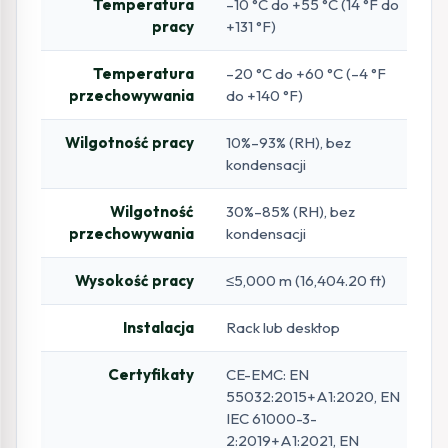
Temperatura
–10 °C do +55 °C (14 °F do
pracy
+131 °F)
Temperatura
–20 °C do +60 °C (–4 °F
przechowywania
do +140 °F)
Wilgotność pracy
10%–93% (RH), bez
kondensacji
Wilgotność
30%–85% (RH), bez
przechowywania
kondensacji
Wysokość pracy
≤5,000 m (16,404.20 ft)
Instalacja
Rack lub desktop
Certyfikaty
CE-EMC: EN
55032:2015+A1:2020, EN
IEC 61000-3-
2:2019+A1:2021, EN