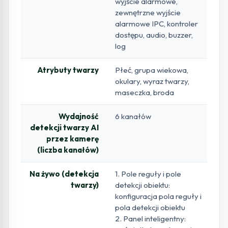
wyjście alarmowe,
zewnętrzne wyjście
alarmowe IPC, kontroler
dostępu, audio, buzzer,
log
Atrybuty twarzy
Płeć, grupa wiekowa,
okulary, wyraz twarzy,
maseczka, broda
Wydajność
6 kanałów
detekcji twarzy AI
przez kamerę
(liczba kanałów)
Na żywo (detekcja
1. Pole reguły i pole
twarzy)
detekcji obiektu:
konfiguracja pola reguły i
pola detekcji obiektu
2. Panel inteligentny: