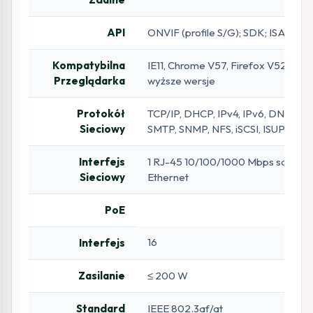
API
ONVIF (profile S/G); SDK; ISAPI
Kompatybilna
IE11, Chrome V57, Firefox V52, Safa
Przeglądarka
wyższe wersje
Protokół
TCP/IP, DHCP, IPv4, IPv6, DNS, DD
Sieciowy
SMTP, SNMP, NFS, iSCSI, ISUP, UP
Interfejs
1 RJ-45 10/100/1000 Mbps samoada
Sieciowy
Ethernet
PoE
16
Interfejs
Zasilanie
≤ 200 W
Standard
IEEE 802.3af/at