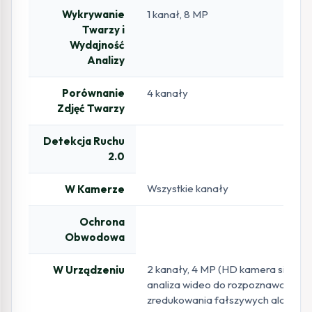
Wykrywanie
1 kanał, 8 MP
Twarzy i
Wydajność
Analizy
Porównanie
4 kanały
Zdjęć Twarzy
Detekcja Ruchu
2.0
Wszystkie kanały
W Kamerze
Ochrona
Obwodowa
2 kanały, 4 MP (HD kamera siecio
W Urządzeniu
analiza wideo do rozpoznawania lud
zredukowania fałszywych alarmó