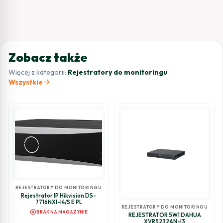
Zobacz także
Więcej z kategorii:
Rejestratory do monitoringu
arrow_forward
Wszystkie
REJESTRATORY DO MONITORINGU
Rejestrator IP Hikvision DS-
7716NXI-I4/S E PL
REJESTRATORY DO MONITORINGU
cancel
BRAK NA MAGAZYNIE
REJESTRATOR 5W1 DAHUA
XVR5232AN-I3