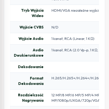
Tryb Wyjścia
HDMI/VGA niezależne wyjście
Wideo
Wyjście CVBS
N/D
Wyjście Audio
1 kanał, RCA (Linear, 1 KΩ)
Audio
1 kanał, RCA (2.0 Vp-p, 1 KΩ, z uży
Dwukierunkowe
Dekodowanie
H.265/H.265+/H.264+/H.264
Format
Dekodowania
Rozdzielczość
12 MP/8 MP/6 MP/5 MP/4 MP/3
Nagrywania
MP/1080p/UXGA/720p/VGA/4CIF/