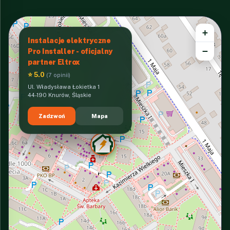
+
Instalacje elektryczne
−
Pro Installer - oficjalny
partner Eltrox
⭐ 5.0
(7 opinii)
Ul. Władysława Łokietka 1
44-190 Knurów, Śląskie
Zadzwoń
Mapa