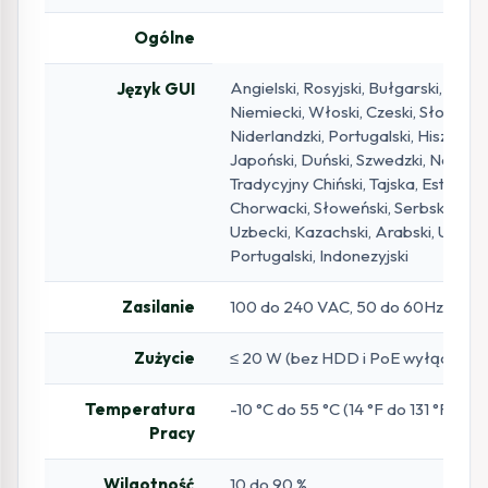
Ogólne
Angielski, Rosyjski, Bułgarski, Węgie
Język GUI
Niemiecki, Włoski, Czeski, Słowacki,
Niderlandzki, Portugalski, Hiszpańsk
Japoński, Duński, Szwedzki, Norweski
Tradycyjny Chiński, Tajska, Estoński
Chorwacki, Słoweński, Serbski, Łote
Uzbecki, Kazachski, Arabski, Ukraiński
Portugalski, Indonezyjski
Zasilanie
100 do 240 VAC, 50 do 60Hz
Zużycie
≤ 20 W (bez HDD i PoE wyłączone
Temperatura
-10 °C do 55 °C (14 °F do 131 °F)
Pracy
Wilgotność
10 do 90 %