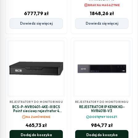
cancel
BRAK NA MAGAZYNIE
6777,79
zł
1848,26
zł
Dowiedz się więcej
Dowiedz się więcej
REJESTRATORY DO MONITORINGU
REJESTRATORY DO MONITORINGU
BCS-P-NVR0401-4KE-III BCS
REJESTRATOR IP KENIK KG-
Point sieciowy rejestrator 4
NVR4018-V3
kanałowy IP do 8Mpx
schedule
check_circle
NA ZAMÓWIENIE
DOSTĘPNY 100SZT.
465,73
zł
984,77
zł
Dodaj do koszyka
Dodaj do koszyka