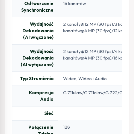
Odtwarzanie
16 kanałów
Synchroniczne
Wydajność
2 kanały@12 MP (30 fps)/3 kanały
Dekodowania
kanałów@4 MP (30 fps)/12 kanałó
(AI włączone)
Wydajność
2 kanały@12 MP (30 fps)/4 kanały
Dekodowania
kanałów@4 MP (30 fps)/16 kanałó
(AI wyłączone)
Typ Strumienia
Wideo, Wideo i Audio
Kompresja
G.711ulaw/G.711alaw/G.722/G.726
Audio
Sieć
128
Połączenie
Zdalne