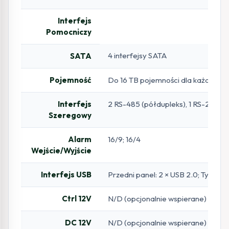
Interfejs
Pomocniczy
4 interfejsy SATA
SATA
Pojemność
Do 16 TB pojemności dla każdego
Interfejs
2 RS-485 (półdupleks), 1 RS-232
Szeregowy
Alarm
16/9; 16/4
Wejście/Wyjście
Interfejs USB
Przedni panel: 2 × USB 2.0; Tylny pa
Ctrl 12V
N/D (opcjonalnie wspierane)
DC 12V
N/D (opcjonalnie wspierane)