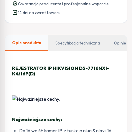
verified_user
Gwarancja producenta i profesjonalne wsparcie
assignment_return
14 dni na zwrot towaru
Opis produktu
Specyfikacja techniczna
Opinie
REJESTRATOR IP HIKVISION DS-7716NXI-
K4/16P(D)
Najważniejsze cechy:
Do 16 wejść kamer IP, z funkcją plug & play i 16