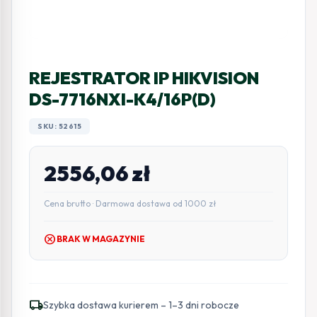
REJESTRATOR IP HIKVISION
DS-7716NXI-K4/16P(D)
SKU: 52615
2556,06
zł
Cena brutto · Darmowa dostawa od 1000 zł
cancel
BRAK W MAGAZYNIE
local_shipping
Szybka dostawa kurierem – 1–3 dni robocze