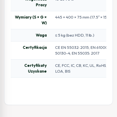
Pracy
Wymiary (S × G ×
445 × 400 × 75 mm (17.5″ × 15.7″ × 3
W)
Waga
≤ 5 kg (bez HDD, 11 lb.)
Certyfikacja
CE EN 55032: 2015, EN 61000-3-2,
50130-4, EN 55035: 2017
Certyfikaty
CE, FCC, IC, CB, KC, UL, RoHS, Re
Uzyskane
LOA, BIS