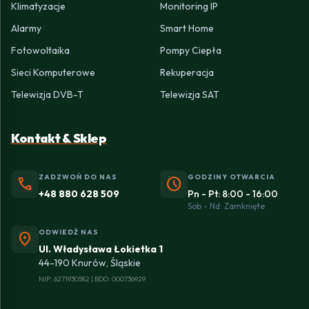
Klimatyzacje
Monitoring IP
Alarmy
Smart Home
Fotowoltaika
Pompy Ciepła
Sieci Komputerowe
Rekuperacja
Telewizja DVB-T
Telewizja SAT
Kontakt & Sklep
ZADZWOŃ DO NAS
GODZINY OTWARCIA
phone
schedule
+48 880 628 509
Pn - Pt: 8:00 - 16:00
Sob - Nd: Zamknięte
ODWIEDŹ NAS
location_on
Ul. Władysława Łokietka 1
44-190 Knurów, Śląskie
NIP: 6271930582 | BDO: 000736929