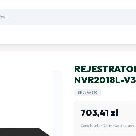
REJESTRATOR
NVR2018L-V3
SKU: 46610
703,41
zł
Cena brutto · Darmowa dostawa 