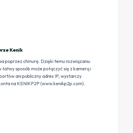
rze Kenik
ia poprzez chmurę. Dzięki temu rozwiązaniu
w łatwy sposób może połączyć się z kamerą i
portów ani publiczny adres IP, wystarczy
ie konta na KENIKP2P (www.kenikp2p.com).