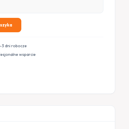
oszyka
–3 dni robocze
fesjonalne wsparcie