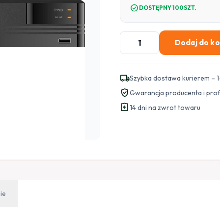
check_circle
DOSTĘPNY 100SZT.
ilość
Dodaj do k
REJESTRATOR
IP
KENIK
local_shipping
Szybka dostawa kurierem – 1
KG-
verified_user
Gwarancja producenta i pro
NVR2018L-
assignment_return
V3
14 dni na zwrot towaru
ie