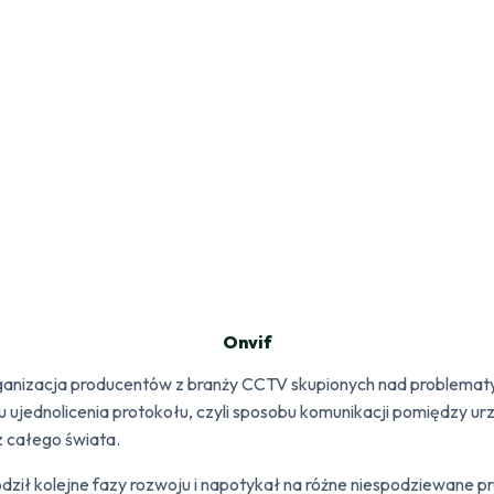
Onvif
ganizacja producentów z branży CCTV skupionych nad problematy
u ujednolicenia protokołu, czyli sposobu komunikacji pomiędzy u
 z całego świata.
ił kolejne fazy rozwoju i napotykał na różne niespodziewane pr