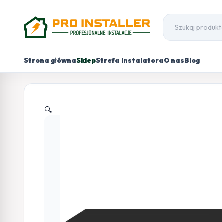
Strona główna
Sklep
Strefa instalatora
O nas
Blog
🔍