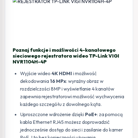
Poznaj funkcje i możliwości 4-kanałowego
sieciowego rejestratora wideo TP-Link VIGI
NVR1104H-4P
Wyjście wideo
4K HDMI
i możliwość
dekodowania
16 MPx
: wyraźny obraz w
rozdzielczości 8MP i wyświetlanie 4 kanałów
zapewnia rejestratorowi możliwość wychwycenia
każdego szczegółu z dowolnego kąta.
Uproszczone wdrożenie dzięki
PoE+
: za pomocą
kabla Ethernet RJ45 możesz doprowadzić
jednocześnie dostęp do sieci i zasilanie do kamer
PoE. I to bez konieczności używania