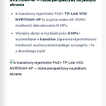
ekranie
4-kanałowy rejestrator PoE+
TP-Link VIGI
NVR1104H-4P
to wyjście wideo 4K HDMI i
możliwość dekodowania 16 MPx.
Wyraźny obraz w rozdzielczości
8 MPx
i
wyświetlanie 4
kanałów
zapewnia rejestratorowi
możliwość wychwycenia każdego szczegółu. I to
z dowolnego kąta!