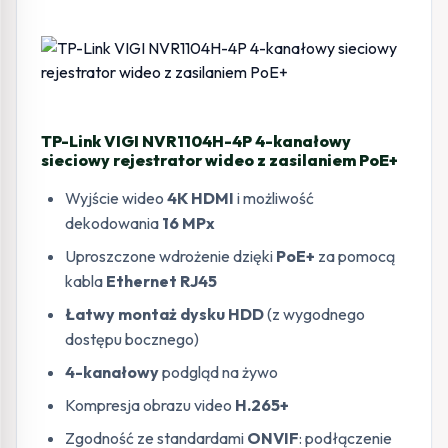
TP-Link VIGI NVR1104H-4P 4-kanałowy
sieciowy rejestrator wideo z zasilaniem PoE+
Wyjście wideo
4K HDMI
i możliwość
dekodowania
16 MPx
Uproszczone wdrożenie dzięki
PoE+
za pomocą
kabla
Ethernet RJ45
Łatwy montaż dysku HDD
(z wygodnego
dostępu bocznego)
4-kanałowy
podgląd na żywo
Kompresja obrazu video
H.265+
Zgodność ze standardami
ONVIF
: podłączenie