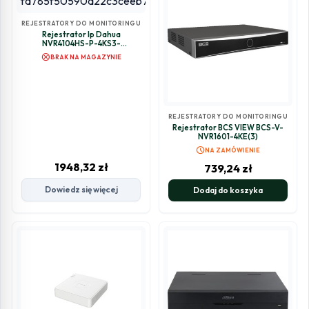
REJESTRATORY DO MONITORINGU
Rejestrator Ip Dahua
NVR4104HS-P-4KS3-
1×960G/SSD
cancel
BRAK NA MAGAZYNIE
REJESTRATORY DO MONITORINGU
Rejestrator BCS VIEW BCS-V-
NVR1601-4KE(3)
schedule
NA ZAMÓWIENIE
1948,32
zł
739,24
zł
Dowiedz się więcej
Dodaj do koszyka