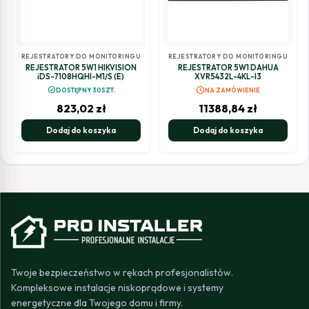
REJESTRATORY DO MONITORINGU
REJESTRATORY DO MONITORINGU
REJESTRATOR 5W1 HIKVISION
REJESTRATOR 5W1 DAHUA
iDS-7108HQHI-M1/S (E)
XVR5432L-4KL-I3
schedule
check_circle
DOSTĘPNY 30SZT.
NA ZAMÓWIENIE
823,02
zł
11388,84
zł
Dodaj do koszyka
Dodaj do koszyka
Twoje bezpieczeństwo w rękach profesjonalistów.
Kompleksowe instalacje niskoprądowe i systemy
energetyczne dla Twojego domu i firmy.