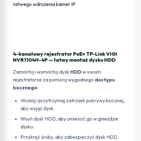
4-kanałowy rejestrator PoE+ TP-Link VIGI
NVR1104H-4P — łatwy montaż dysku HDD
Zamontuj i wymontuj dysk
HDD
w swoim
rejestratorze za pomocą wygodnego
dostępu
bocznego
:
Wciśnij i przytrzymaj zatrzask pokrywy bocznej,
aby wyjąć dysk.
Wsuń dysk HDD, aby umieścić go w gnieździe
dysku.
Przykręć śruby, aby zabezpieczyć dysk HDD.