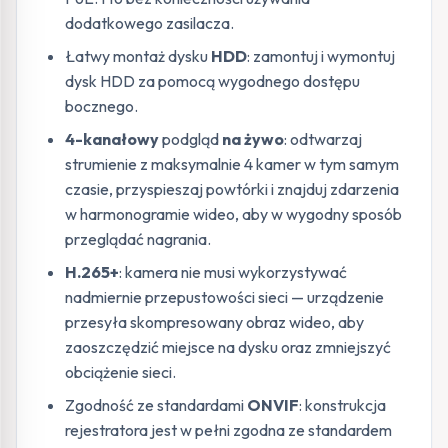
dodatkowego zasilacza.
Łatwy montaż dysku
HDD
: zamontuj i wymontuj
dysk HDD za pomocą wygodnego dostępu
bocznego.
4-kanałowy
podgląd
na żywo
:
odtwarzaj
strumienie z maksymalnie 4 kamer w tym samym
czasie, przyspieszaj powtórki i znajduj zdarzenia
w harmonogramie wideo, aby w wygodny sposób
przeglądać nagrania.
H.265+
: kamera nie musi wykorzystywać
nadmiernie przepustowości sieci — urządzenie
przesyła skompresowany obraz wideo, aby
zaoszczędzić miejsce na dysku oraz zmniejszyć
obciążenie sieci.
Zgodność ze standardami
ONVIF
: konstrukcja
rejestratora jest w pełni zgodna ze standardem