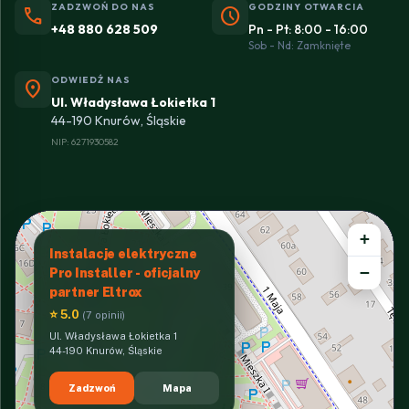
ZADZWOŃ DO NAS
GODZINY OTWARCIA
phone
schedule
+48 880 628 509
Pn - Pt: 8:00 - 16:00
Sob - Nd: Zamknięte
ODWIEDŹ NAS
location_on
Ul. Władysława Łokietka 1
44-190 Knurów, Śląskie
NIP: 6271930582
+
Instalacje elektryczne
−
Pro Installer - oficjalny
partner Eltrox
⭐ 5.0
(7 opinii)
Ul. Władysława Łokietka 1
44-190 Knurów, Śląskie
Zadzwoń
Mapa