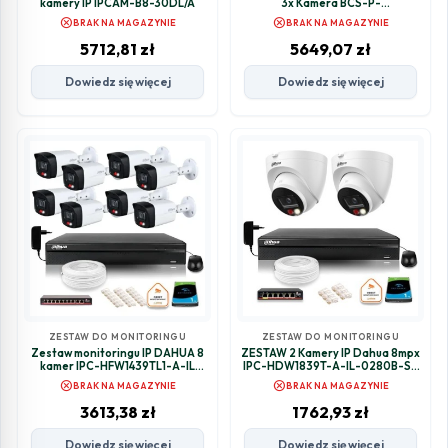
kamery IP IPCAM-B8-30DL/A
3x Kamera BCS-P-
TIP28FWR3L2-Ai2-G
cancel
cancel
BRAK NA MAGAZYNIE
BRAK NA MAGAZYNIE
Rejestrator z dyskiem 1TB
5712,81
zł
5649,07
zł
Dowiedz się więcej
Dowiedz się więcej
ZESTAW DO MONITORINGU
ZESTAW DO MONITORINGU
Zestaw monitoringu IP DAHUA 8
ZESTAW 2 Kamery IP Dahua 8mpx
kamer IPC-HFW1439TL1-A-IL
IPC-HDW1839T-A-IL-0280B-S6
4Mpx
+ DYSK 1TB
cancel
cancel
BRAK NA MAGAZYNIE
BRAK NA MAGAZYNIE
3613,38
zł
1762,93
zł
Dowiedz się więcej
Dowiedz się więcej