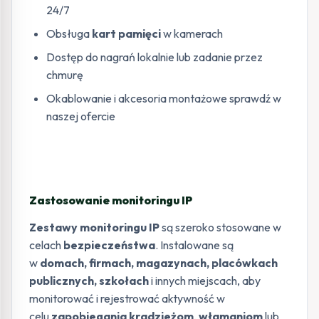
24/7
Obsługa
kart pamięci
w kamerach
Dostęp do nagrań lokalnie lub zadanie przez
chmurę
Okablowanie i akcesoria montażowe sprawdź w
naszej ofercie
Zastosowanie monitoringu IP
Zestawy monitoringu IP
są szeroko stosowane w
celach
bezpieczeństwa
. Instalowane są
w
domach, firmach, magazynach, placówkach
publicznych, szkołach
i innych miejscach, aby
monitorować i rejestrować aktywność w
celu
zapobiegania kradzieżom
,
włamaniom
lub