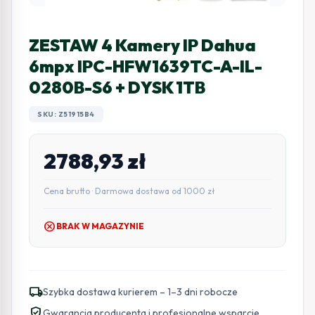
ZESTAW 4 Kamery IP Dahua
6mpx IPC-HFW1639TC-A-IL-
0280B-S6 + DYSK 1TB
SKU: Z51915B4
2788,93
zł
Cena brutto · Darmowa dostawa od 1000 zł
cancel
BRAK W MAGAZYNIE
local_shipping
Szybka dostawa kurierem – 1–3 dni robocze
verified_user
Gwarancja producenta i profesjonalne wsparcie