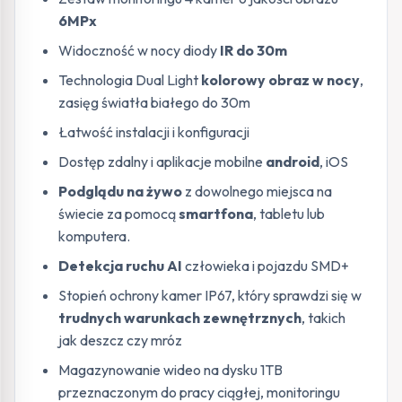
6MPx
Widoczność w nocy diody
IR do 30m
Technologia Dual Light
kolorowy obraz w nocy
,
zasięg światła białego do 30m
Łatwość instalacji i konfiguracji
Dostęp zdalny i aplikacje mobilne
android
, iOS
Podglądu na żywo
z dowolnego miejsca na
świecie za pomocą
smartfona
, tabletu lub
komputera.
Detekcja ruchu AI
człowieka i pojazdu SMD+
Stopień ochrony kamer IP67, który sprawdzi się w
trudnych warunkach zewnętrznych
, takich
jak deszcz czy mróz
Magazynowanie wideo na dysku 1TB
przeznaczonym do pracy ciągłej, monitoringu