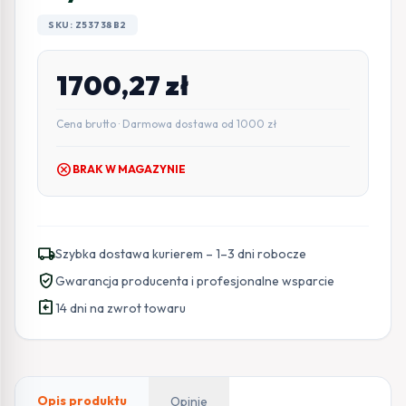
SKU: Z53738B2
1700,27
zł
Cena brutto · Darmowa dostawa od 1000 zł
cancel
BRAK W MAGAZYNIE
local_shipping
Szybka dostawa kurierem – 1–3 dni robocze
verified_user
Gwarancja producenta i profesjonalne wsparcie
assignment_return
14 dni na zwrot towaru
Opis produktu
Opinie