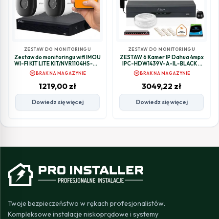
ZESTAW DO MONITORINGU
ZESTAW DO MONITORINGU
Zestaw do monitoringu wifi IMOU
ZESTAW 6 Kamer IP Dahua 4mpx
WI-FI KIT LITE KIT/NVR1104HS-W-
IPC-HDW1439V-A-IL-BLACK +
S2/4-F22
DYSK 1TB
cancel
cancel
BRAK NA MAGAZYNIE
BRAK NA MAGAZYNIE
1219,00
zł
3049,22
zł
Dowiedz się więcej
Dowiedz się więcej
Twoje bezpieczeństwo w rękach profesjonalistów.
Kompleksowe instalacje niskoprądowe i systemy