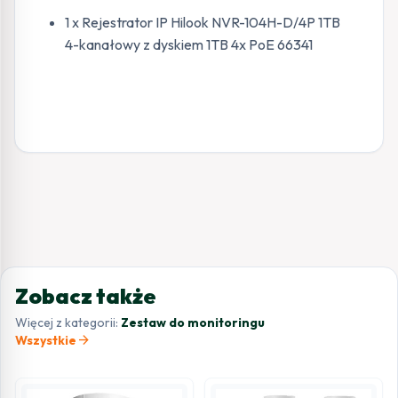
1 x Rejestrator IP Hilook NVR-104H-D/4P 1TB
4-kanałowy z dyskiem 1TB 4x PoE 66341
Zobacz także
Więcej z kategorii:
Zestaw do monitoringu
arrow_forward
Wszystkie