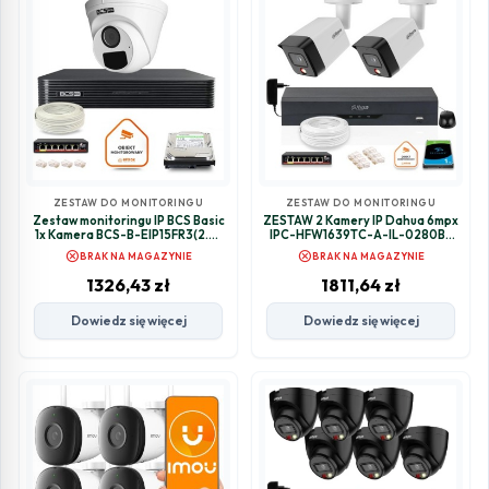
ZESTAW DO MONITORINGU
ZESTAW DO MONITORINGU
Zestaw monitoringu IP BCS Basic
ZESTAW 2 Kamery IP Dahua 6mpx
1x Kamera BCS-B-EIP15FR3(2.0)
IPC-HFW1639TC-A-IL-0280B-
Rejestrator z dyskiem 1TB
S6 + DYSK 1TB
cancel
cancel
BRAK NA MAGAZYNIE
BRAK NA MAGAZYNIE
1326,43
zł
1811,64
zł
Dowiedz się więcej
Dowiedz się więcej