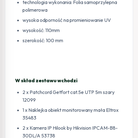
technologia wykonania: Folia samoprzylepna
polimerowa
wysoka odporność na promieniowanie UV
wysokość: 110mm
szerokość: 100 mm
W skład zestawu wchodzi
2 x Patchcord Getfort cat.5e UTP 5m szary
12099
1 x Naklejka obiekt monitorowany mała Eltrox
35483
2 x Kamera IP Hilook by Hikvision IPCAM-B8-
30DL/A 53738