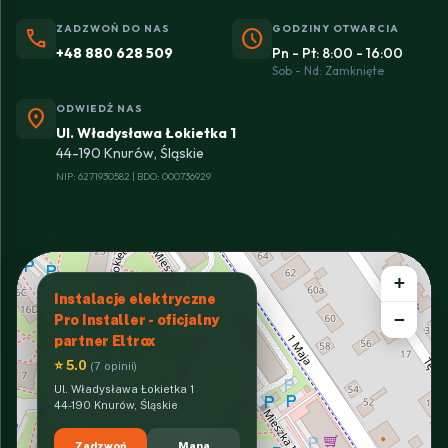
ZADZWOŃ DO NAS
GODZINY OTWARCIA
phone
schedule
+48 880 628 509
Pn - Pt: 8:00 - 16:00
Sob - Nd: Zamknięte
ODWIEDŹ NAS
location_on
Ul. Władysława Łokietka 1
44-190 Knurów, Śląskie
NIP: 6271930582 | BDO: 000736929
+
Instalacje elektryczne
−
Pro Installer - oficjalny
partner Eltrox
⭐ 5.0
(7 opinii)
Ul. Władysława Łokietka 1
44-190 Knurów, Śląskie
Zadzwoń
Mapa