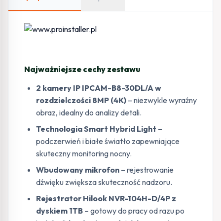
Najważniejsze cechy zestawu
2 kamery IP IPCAM-B8-30DL/A w
rozdzielczości 8MP (4K)
– niezwykle wyraźny
obraz, idealny do analizy detali.
Technologia Smart Hybrid Light
–
podczerwień i białe światło zapewniające
skuteczny monitoring nocny.
Wbudowany mikrofon
– rejestrowanie
dźwięku zwiększa skuteczność nadzoru.
Rejestrator Hilook NVR-104H-D/4P z
dyskiem 1TB
– gotowy do pracy od razu po