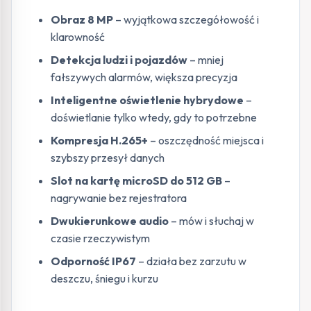
Obraz 8 MP
– wyjątkowa szczegółowość i
klarowność
Detekcja ludzi i pojazdów
– mniej
fałszywych alarmów, większa precyzja
Inteligentne oświetlenie hybrydowe
–
doświetlanie tylko wtedy, gdy to potrzebne
Kompresja H.265+
– oszczędność miejsca i
szybszy przesył danych
Slot na kartę microSD do 512 GB
–
nagrywanie bez rejestratora
Dwukierunkowe audio
– mów i słuchaj w
czasie rzeczywistym
Odporność IP67
– działa bez zarzutu w
deszczu, śniegu i kurzu