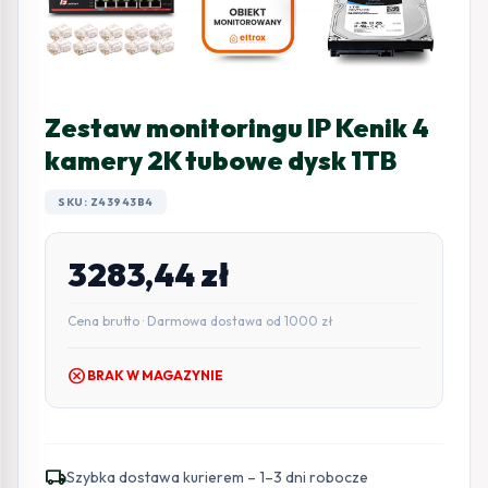
Zestaw monitoringu IP Kenik 4
kamery 2K tubowe dysk 1TB
SKU: Z43943B4
3283,44
zł
Cena brutto · Darmowa dostawa od 1000 zł
cancel
BRAK W MAGAZYNIE
local_shipping
Szybka dostawa kurierem – 1–3 dni robocze