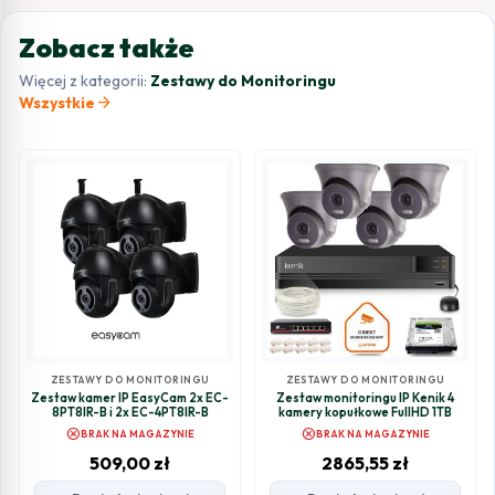
Zobacz także
Więcej z kategorii:
Zestawy do Monitoringu
arrow_forward
Wszystkie
ZESTAWY DO MONITORINGU
ZESTAWY DO MONITORINGU
Zestaw kamer IP EasyCam 2x EC-
Zestaw monitoringu IP Kenik 4
8PT8IR-B i 2x EC-4PT8IR-B
kamery kopułkowe FullHD 1TB
cancel
cancel
BRAK NA MAGAZYNIE
BRAK NA MAGAZYNIE
509,00
zł
2865,55
zł