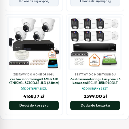
Dowiedz się więcej
Dowiedz się więcej
ZESTAWY DO MONITORINGU
ZESTAWY DO MONITORINGU
Zestaw monitoringu KAMERA IP
Zestaw monitoringu Easycam z 6
KENIK KG-5430DAS-ILD (2.8mm)
kamerami EC-IP-B5MP40DLT
5MPx z aktywnym odstraszaniem
check_circle
check_circle
DOSTĘPNY 2SZT.
DOSTĘPNY 5SZT.
4168,17
zł
2599,00
zł
Dodaj do koszyka
Dodaj do koszyka