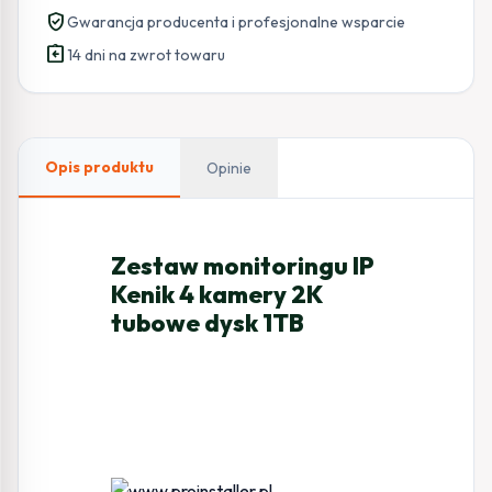
verified_user
Gwarancja producenta i profesjonalne wsparcie
assignment_return
14 dni na zwrot towaru
Opis produktu
Opinie
Zestaw monitoringu IP
Kenik 4 kamery 2K
tubowe dysk 1TB