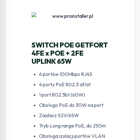
SWITCH POE GETFORT
4FE x POE + 2FE
UPLINK 65W
6 portów 100Mbps RJ45
4 porty PoE 802.3 af/at
1 port 802.3bt (60W)
Obsługo PoE do 30W na port
Zasilacz 52V/65W
Tryb Long range PoE, do 250m
Obsługa izolacji portów VLAN