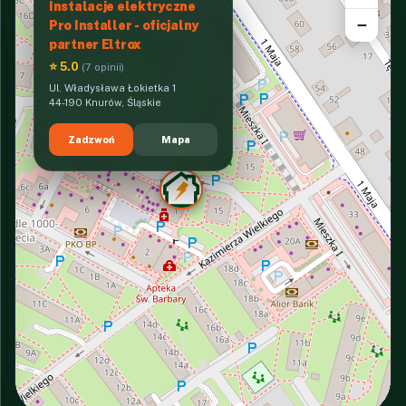
Instalacje elektryczne
−
Pro Installer - oficjalny
partner Eltrox
⭐ 5.0
(7 opinii)
Ul. Władysława Łokietka 1
44-190 Knurów, Śląskie
Zadzwoń
Mapa
INTERACTIVE VIEW