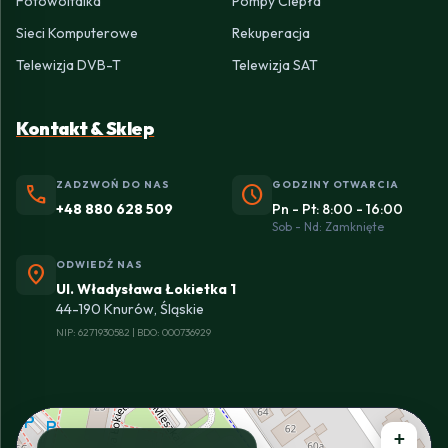
Fotowoltaika
Pompy Ciepła
Sieci Komputerowe
Rekuperacja
Telewizja DVB-T
Telewizja SAT
Kontakt & Sklep
ZADZWOŃ DO NAS
GODZINY OTWARCIA
phone
schedule
+48 880 628 509
Pn - Pt: 8:00 - 16:00
Sob - Nd: Zamknięte
ODWIEDŹ NAS
location_on
Ul. Władysława Łokietka 1
44-190 Knurów, Śląskie
NIP: 6271930582 | BDO: 000736929
+