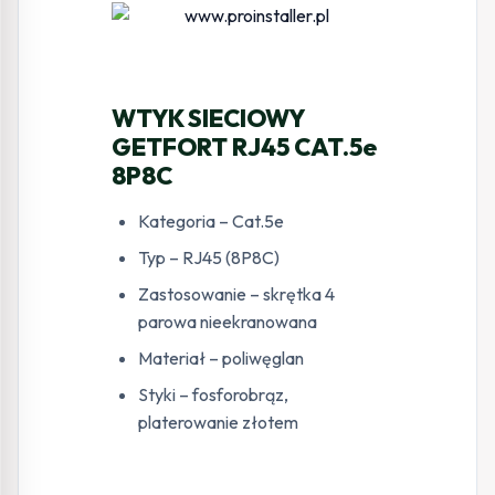
WTYK SIECIOWY
GETFORT RJ45 CAT.5e
8P8C
Kategoria – Cat.5e
Typ – RJ45 (8P8C)
Zastosowanie – skrętka 4
parowa nieekranowana
Materiał – poliwęglan
Styki – fosforobrąz,
platerowanie złotem