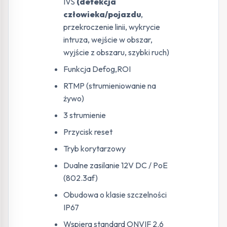
IVS
(detekcja
człowieka/pojazdu
,
przekroczenie linii, wykrycie
intruza, wejście w obszar,
wyjście z obszaru, szybki ruch)
Funkcja Defog,ROI
RTMP (strumieniowanie na
żywo)
3 strumienie
Przycisk reset
Tryb korytarzowy
Dualne zasilanie 12V DC / PoE
(802.3af)
Obudowa o klasie szczelności
IP67
Wspiera standard ONVIF 2.6