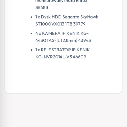
monitorowany mała Eltrox
35483
1 x Dysk HDD Seagate SkyHawk
ST1000VX013 1TB 39779
4 x KAMERA IP KENIK KG-
4430TAS-IL (2.8mm) 43943
1 x REJESTRATOR IP KENIK
KG-NVR2014L-V3 46609