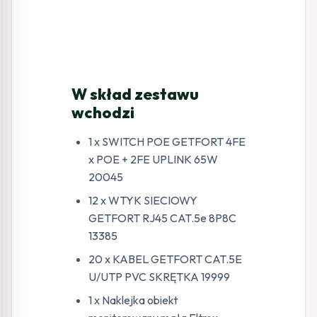
W skład zestawu
wchodzi
1 x SWITCH POE GETFORT 4FE
x POE + 2FE UPLINK 65W
20045
12 x WTYK SIECIOWY
GETFORT RJ45 CAT.5e 8P8C
13385
20 x KABEL GETFORT CAT.5E
U/UTP PVC SKRĘTKA 19999
1 x Naklejka obiekt