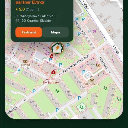
partner Eltrox
⭐ 5.0
(7 opinii)
Ul. Władysława Łokietka 1
44-190 Knurów, Śląskie
Zadzwoń
Mapa
INTERACTIVE VIEW