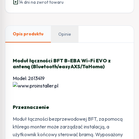
assignment_return
Wi-
14 dni na zwrot towaru
Fi
EVO
z
anteną
Opis produktu
Opinie
(Bluetooth/easyAXS/TaHoma)
Moduł łączności BFT B-EBA Wi-Fi EVO z
anteną (Bluetooth/easyAXS/TaHoma)
Model: 2613419
Przeznaczenie
Moduł łączności bezprzewodowej BFT, za pomocą
którego monter może zarządzać instalacją, a
użytkownik końcowy sterować bramą. Wyposażony