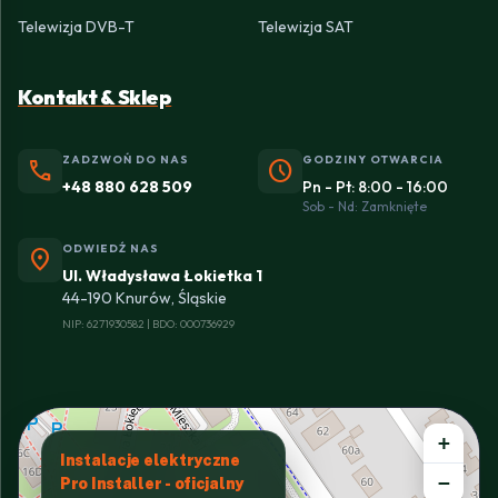
Telewizja DVB-T
Telewizja SAT
Kontakt & Sklep
ZADZWOŃ DO NAS
GODZINY OTWARCIA
phone
schedule
+48 880 628 509
Pn - Pt: 8:00 - 16:00
Sob - Nd: Zamknięte
ODWIEDŹ NAS
location_on
Ul. Władysława Łokietka 1
44-190 Knurów, Śląskie
NIP: 6271930582 | BDO: 000736929
+
Instalacje elektryczne
−
Pro Installer - oficjalny