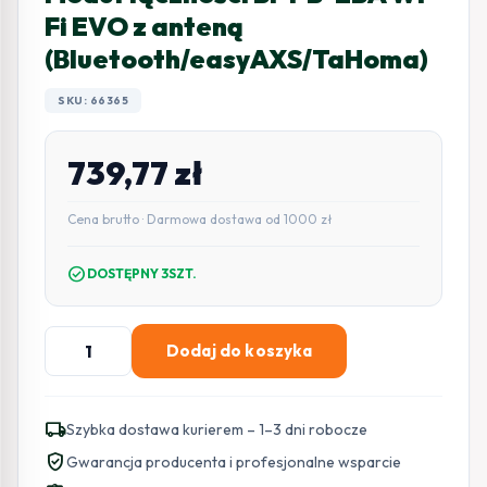
Fi EVO z anteną
(Bluetooth/easyAXS/TaHoma)
SKU: 66365
739,77
zł
Cena brutto · Darmowa dostawa od 1000 zł
check_circle
DOSTĘPNY 3SZT.
ilość
Dodaj do koszyka
Moduł
łączności
BFT
local_shipping
Szybka dostawa kurierem – 1–3 dni robocze
B-
verified_user
Gwarancja producenta i profesjonalne wsparcie
EBA