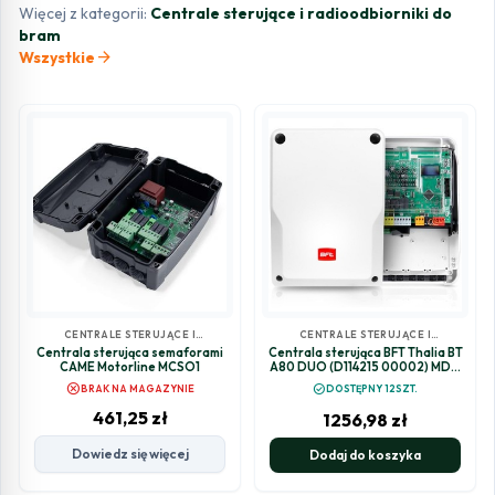
Więcej z kategorii:
Centrale sterujące i radioodbiorniki do
bram
arrow_forward
Wszystkie
CENTRALE STERUJĄCE I
CENTRALE STERUJĄCE I
RADIOODBIORNIKI DO BRAM
RADIOODBIORNIKI DO BRAM
Centrala sterująca semaforami
Centrala sterująca BFT Thalia BT
CAME Motorline MCSO1
A80 DUO (D114215 00002) MDM
2614324
cancel
check_circle
BRAK NA MAGAZYNIE
DOSTĘPNY 12SZT.
461,25
zł
1256,98
zł
Dowiedz się więcej
Dodaj do koszyka