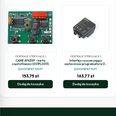
CENTRALE STERUJĄCE I
CENTRALE STERUJĄCE I
RADIOODBIORNIKI DO BRAM
RADIOODBIORNIKI DO BRAM
CAME AF43SP - karta
Interfejs rozszerzający
częstotliwości (001PL0011)
użyteczność programatora O-
View IBT4N
check_circle
check_circle
DOSTĘPNY 23SZT.
DOSTĘPNY 9SZT.
153,75
zł
163,77
zł
Dodaj do koszyka
Dodaj do koszyka