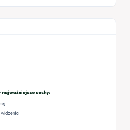
 najważniejsze cechy:
nej
 widzenia