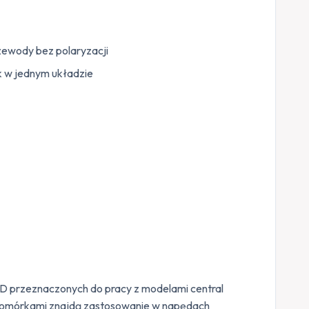
zewody bez polaryzacji
k w jednym układzie
D przeznaczonych do pracy z modelami central
okomórkami znajdą zastosowanie w napędach