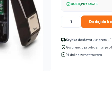
check_circle
DOSTĘPNY 33SZT.
ilość
Dodaj do k
Fotokomórki
FAAC
XP20BD
local_shipping
Szybka dostawa kurierem – 1
"z
verified_user
Gwarancja producenta i pro
regulacją
assignment_return
oka"
14 dni na zwrot towaru
BLUEBUS