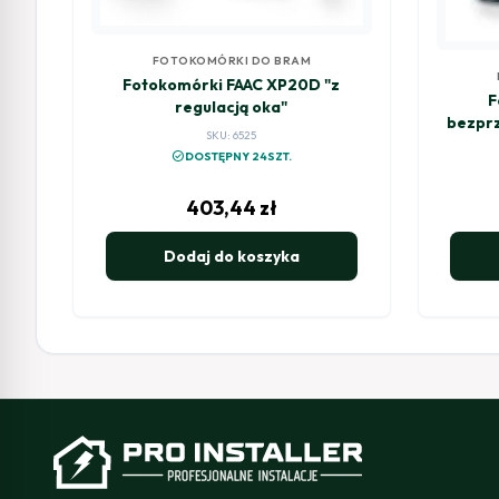
FOTOKOMÓRKI DO BRAM
Fotokomórki FAAC XP20D "z
F
regulacją oka"
bezpr
SKU: 6525
check_circle
DOSTĘPNY 24SZT.
403,44
zł
Dodaj do koszyka