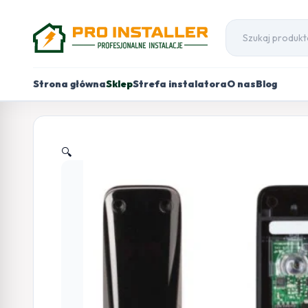
Strona główna
Sklep
Strefa instalatora
O nas
Blog
🔍