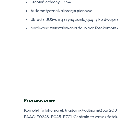
Stopień ochrony: IP 54
Automatyczna kalibracja pionowa
Układ z BUS-ową szyną zasilającą tylko dwa pr
Możliwość zainstalowania do 16 par fotokomóre
Przeznaczenie
Komplet fotokomórek (nadajnik+odbiornik) Xp 20B 
FAAC: E024S, E045, E721. Centrale te wraz z fot