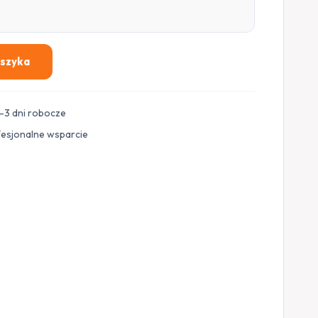
oszyka
–3 dni robocze
fesjonalne wsparcie