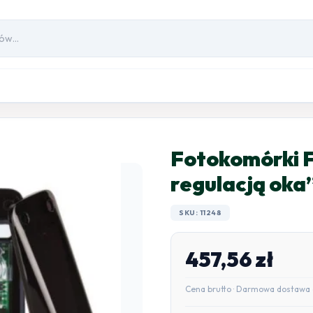
Fotokomórki 
regulacją ok
SKU: 11248
457,56
zł
Cena brutto · Darmowa dostawa 