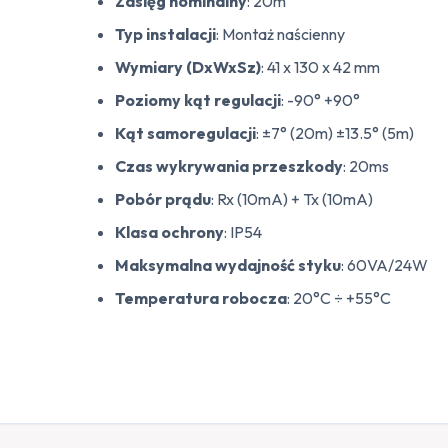
Zasięg nominalny
: 20m
Typ instalacji
: Montaż naścienny
Wymiary (DxWxSz)
: 41 x 130 x 42 mm
Poziomy kąt regulacji
: -90° +90°
Kąt samoregulacji
: ±7° (20m) ±13.5° (5m)
Czas wykrywania przeszkody
: 20ms
Pobór prądu
: Rx (10mA) + Tx (10mA)
Klasa ochrony
: IP54
Maksymalna wydajność styku
: 60VA/24W
Temperatura robocza
: 20°C ÷ +55°C