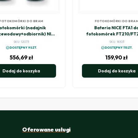
FOTOKOMÓRKI DO BRAM
FOTOKOMÓRKI DO BRA
otokomórki (nadajnik
Bateria NICE FTA1 d
zewodowy+odbiornik) NICE
fotokomórek FT210/FT
FT210B
SKU: 12073
SKU: 18103
check_circle
check_circle
DOSTĘPNY 9SZT.
DOSTĘPNY 11SZT.
556,69
zł
159,90
zł
Dodaj do koszyka
Dodaj do koszyka
Oferowane usługi