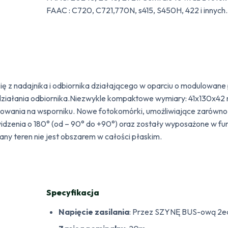
FAAC : C720, C721,770N, s415, S450H, 422 i innych.
ę z nadajnika i odbiornika działającego w oparciu o modulowan
 działania odbiornika.Niezwykle kompaktowe wymiary: 41x130x4
ontowania na wsporniku. Nowe fotokomórki, umożliwiające zarówno 
dzenia o 180° (od – 90° do +90°) oraz zostały wyposażone w fun
ny teren nie jest obszarem w całości płaskim.
Specyfikacja
Napięcie zasilania
: Przez SZYNĘ BUS-ową 2ea