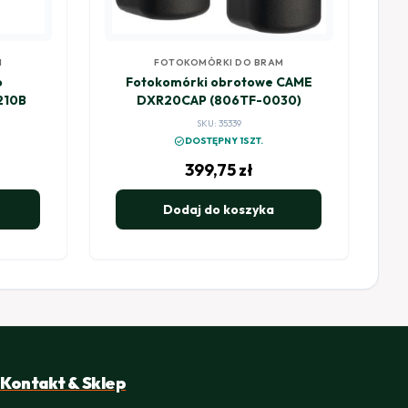
M
FOTOKOMÓRKI DO BRAM
o
Fotokomórki obrotowe CAME
210B
DXR20CAP (806TF-0030)
SKU: 35339
check_circle
DOSTĘPNY 1SZT.
399,75
zł
Dodaj do koszyka
Kontakt & Sklep