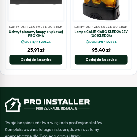
LAMPY OSTRZEGAWCZE DO BRAM
LAMPY OSTRZEGAWCZE DO BRAM
Uchwyt pionowy lampy słupkowej
Lampa CAME KIARO KLED24 24V
PROXIMA
(001KLED24)
check_circle
check_circle
DOSTĘPNY 20SZT.
DOSTĘPNY 102SZT.
25,91
zł
95,40
zł
Dodaj do koszyka
Dodaj do koszyka
Twoje bezpieczeństwo w rękach profesjonalistów.
Kompleksowe instalacje niskoprądowe i systemy
energetyczne dla Twojego domu i firmy.