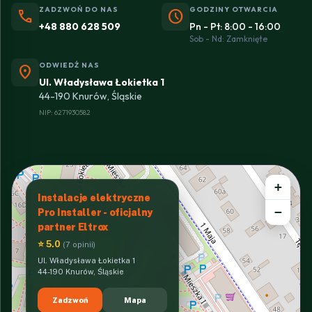
ZADZWOŃ DO NAS
GODZINY OTWARCIA
phone
schedule
+48 880 628 509
Pn - Pt: 8:00 - 16:00
Sob - Nd: Zamknięte
ODWIEDŹ NAS
location_on
Ul. Władysława Łokietka 1
44-190 Knurów, Śląskie
NIP: 6271930582
+
Instalacje elektryczne
−
Pro Installer - oficjalny
partner Eltrox
⭐ 5.0
(7 opinii)
Ul. Władysława Łokietka 1
44-190 Knurów, Śląskie
Zadzwoń
Mapa