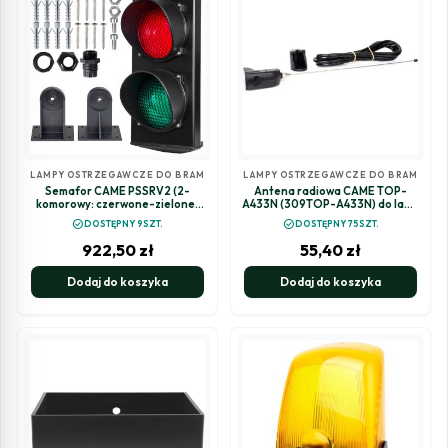
LAMPY OSTRZEGAWCZE DO BRAM
LAMPY OSTRZEGAWCZE DO BRAM
Semafor CAME PSSRV2 (2-
Antena radiowa CAME TOP-
komorowy: czerwone-zielone)
A433N (309TOP-A433N) do lamp
230V LED (001PSSRV2)
KIARO
check_circle
check_circle
DOSTĘPNY 9SZT.
DOSTĘPNY 75SZT.
922,50
zł
55,40
zł
Dodaj do koszyka
Dodaj do koszyka