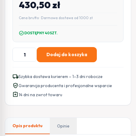
430,50
zł
Cena brutto · Darmowa dostawa od 1000 zł
check_circle
DOSTĘPNY 40SZT.
ilość
Dodaj do koszyka
Semafor
CAME
PSSRV1
local_shipping
Szybka dostawa kurierem – 1–3 dni robocze
(2-
verified_user
Gwarancja producenta i profesjonalne wsparcie
komorowy:
assignment_return
czerwone-
14 dni na zwrot towaru
zielone)
230V
(001PSSRV1)
Opis produktu
Opinie