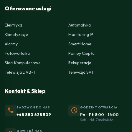
Oferowane usługi
Elektryka
Automatyka
Klimatyzacje
Monitoring IP
Alarmy
Smart Home
Fotowoltaika
Pompy Ciepła
Sieci Komputerowe
Rekuperacja
Telewizja DVB-T
Telewizja SAT
Kontakt & Sklep
ZADZWOŃ DO NAS
GODZINY OTWARCIA
phone
schedule
+48 880 628 509
Pn - Pt: 8:00 - 16:00
Sob - Nd: Zamknięte
ODWIEDŹ NAS