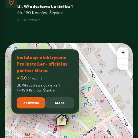
location_on
Ul. Władysława Łokietka 1
44-190 Knurów, Śląskie
NIP: 6271930582
+
Instalacje elektryczne
−
Pro Installer - oficjalny
partner Eltrox
⭐ 5.0
(7 opinii)
Ul. Władysława Łokietka 1
44-190 Knurów, Śląskie
Zadzwoń
Mapa