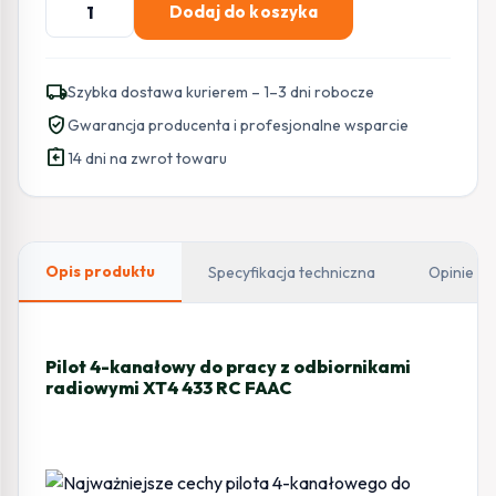
Dodaj do koszyka
Pilot
FAAC
XT4
local_shipping
Szybka dostawa kurierem – 1–3 dni robocze
433
verified_user
Gwarancja producenta i profesjonalne wsparcie
RC
assignment_return
14 dni na zwrot towaru
Opis produktu
Specyfikacja techniczna
Opinie
Pilot 4-kanałowy do pracy z odbiornikami
radiowymi XT4 433 RC FAAC