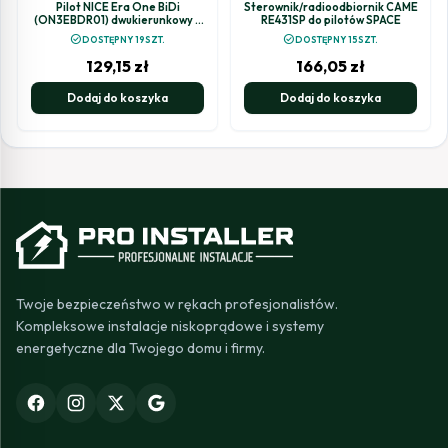
Pilot NICE Era One BiDi
Sterownik/radioodbiornik CAME
(ON3EBDR01) dwukierunkowy z
RE431SP do pilotów SPACE
komunikacją NFC
check_circle
check_circle
DOSTĘPNY 19SZT.
DOSTĘPNY 15SZT.
129,15
zł
166,05
zł
Dodaj do koszyka
Dodaj do koszyka
Twoje bezpieczeństwo w rękach profesjonalistów.
Kompleksowe instalacje niskoprądowe i systemy
energetyczne dla Twojego domu i firmy.