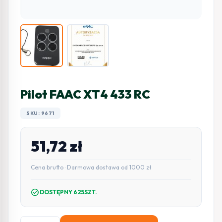
Pilot FAAC XT4 433 RC
SKU: 9671
51,72
zł
Cena brutto · Darmowa dostawa od 1000 zł
check_circle
DOSTĘPNY 625SZT.
ilość