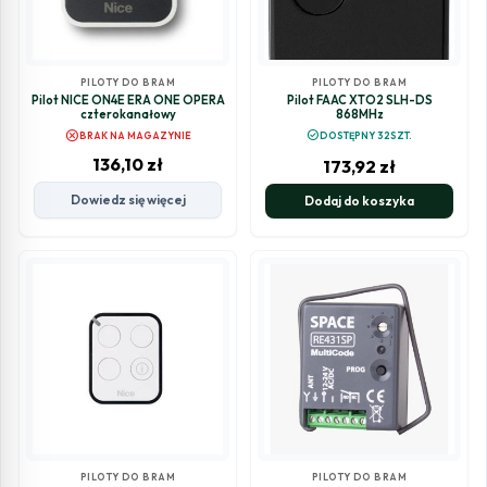
PILOTY DO BRAM
PILOTY DO BRAM
Pilot NICE ON4E ERA ONE OPERA
Pilot FAAC XTO2 SLH-DS
czterokanałowy
868MHz
cancel
check_circle
BRAK NA MAGAZYNIE
DOSTĘPNY 32SZT.
136,10
zł
173,92
zł
Dowiedz się więcej
Dodaj do koszyka
PILOTY DO BRAM
PILOTY DO BRAM