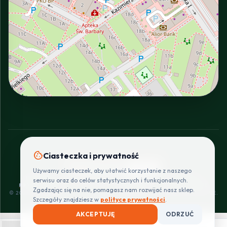
INTERACTIVE VIEW
cookie
Ciasteczka i prywatność
SZYBKIE I BEZPIECZNE PŁATNOŚCI
Używamy ciasteczek, aby ułatwić korzystanie z naszego
POLITYKA
REGULAMIN
CENNIK
ZWROTY I
serwisu oraz do celów statystycznych i funkcjonalnych.
PRYWATNOŚCI
DOSTAW
REKLAMACJE
Zgadzając się na nie, pomagasz nam rozwijać nasz sklep.
© 2026 PROINSTALLER.PL - KNURÓW. WSZYSTKIE PRAWA ZASTRZEŻONE.
Szczegóły znajdziesz w
polityce prywatności
.
AKCEPTUJĘ
ODRZUĆ