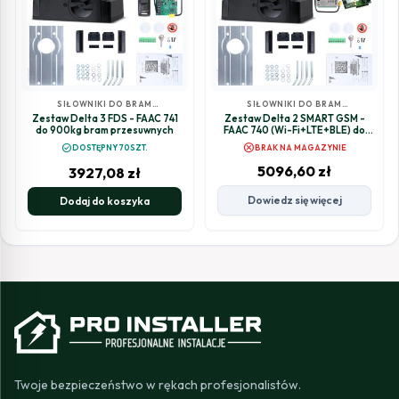
SIŁOWNIKI DO BRAM
SIŁOWNIKI DO BRAM
PRZESUWNYCH
PRZESUWNYCH
Zestaw Delta 3 FDS - FAAC 741
Zestaw Delta 2 SMART GSM -
do 900kg bram przesuwnych
FAAC 740 (Wi-Fi+LTE+BLE) do
500kg bram przesuwnych
cancel
check_circle
DOSTĘPNY 70SZT.
BRAK NA MAGAZYNIE
5096,60
zł
3927,08
zł
Dowiedz się więcej
Dodaj do koszyka
Twoje bezpieczeństwo w rękach profesjonalistów.