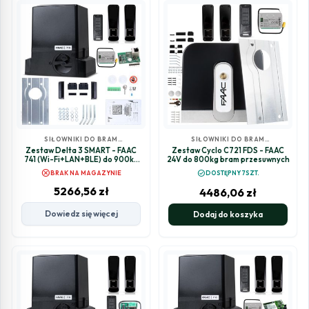
SIŁOWNIKI DO BRAM
SIŁOWNIKI DO BRAM
PRZESUWNYCH
PRZESUWNYCH
Zestaw Delta 3 SMART - FAAC
Zestaw Cyclo C721 FDS - FAAC
741 (Wi-Fi+LAN+BLE) do 900kg
24V do 800kg bram przesuwnych
bram przesuwnych
cancel
check_circle
BRAK NA MAGAZYNIE
DOSTĘPNY 7SZT.
5266,56
zł
4486,06
zł
Dowiedz się więcej
Dodaj do koszyka