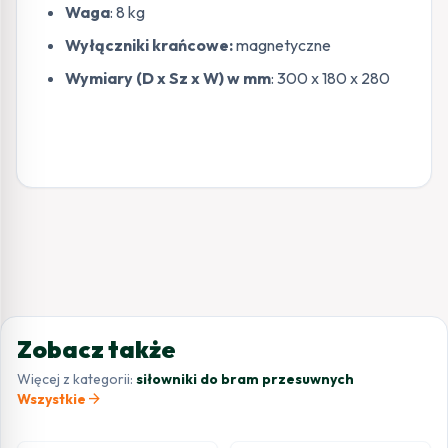
Waga
: 8 kg
Wyłączniki krańcowe:
magnetyczne
Wymiary (D x Sz x W) w mm
: 300 x 180 x 280
Zobacz także
Więcej z kategorii:
siłowniki do bram przesuwnych
arrow_forward
Wszystkie