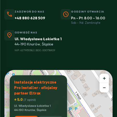
ZADZWOŃ DO NAS
GODZINY OTWARCIA
phone
schedule
+48 880 628 509
Pn - Pt: 8:00 - 16:00
Sob - Nd: Zamknięte
ODWIEDŹ NAS
location_on
Ul. Władysława Łokietka 1
44-190 Knurów, Śląskie
NIP: 6271930582 | BDO: 000736929
+
Instalacje elektryczne
−
Pro Installer - oficjalny
partner Eltrox
⭐ 5.0
(7 opinii)
Ul. Władysława Łokietka 1
44-190 Knurów, Śląskie