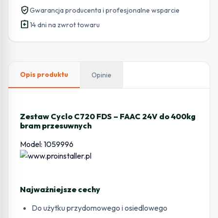
FDS
verified_user
Gwarancja producenta i profesjonalne wsparcie
-
assignment_return
FAAC
14 dni na zwrot towaru
24V
do
400kg
bram
Opis produktu
Opinie
przesuwnych
Zestaw Cyclo C720 FDS – FAAC 24V do 400kg
bram przesuwnych
Model: 1059996
Najważniejsze cechy
Do użytku przydomowego i osiedlowego