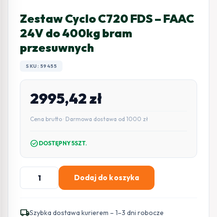
Zestaw Cyclo C720 FDS – FAAC
24V do 400kg bram
przesuwnych
SKU: 59455
2995,42
zł
Cena brutto · Darmowa dostawa od 1000 zł
check_circle
DOSTĘPNY 5SZT.
ilość
Dodaj do koszyka
Zestaw
Cyclo
C720
local_shipping
Szybka dostawa kurierem – 1–3 dni robocze