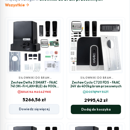
arrow_forward
Wszystkie
SIŁOWNIKI DO BRAM
SIŁOWNIKI DO BRAM
PRZESUWNYCH
PRZESUWNYCH
Zestaw Delta 3 SMART - FAAC
Zestaw Cyclo C720 FDS - FAAC
741 (Wi-Fi+LAN+BLE) do 900kg
24V do 400kg bram przesuwnych
bram przesuwnych
cancel
check_circle
BRAK NA MAGAZYNIE
DOSTĘPNY 5SZT.
5266,56
zł
2995,42
zł
Dowiedz się więcej
Dodaj do koszyka