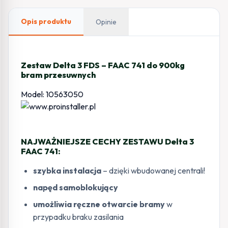
900kg
bram
Opis produktu
Opinie
przesuwnych
Zestaw Delta 3 FDS – FAAC 741 do 900kg
bram przesuwnych
Model: 10563050
NAJWAŻNIEJSZE CECHY ZESTAWU Delta 3
FAAC 741:
szybka instalacja
– dzięki wbudowanej centrali!
napęd samoblokujący
umożliwia ręczne otwarcie bramy
w
przypadku braku zasilania