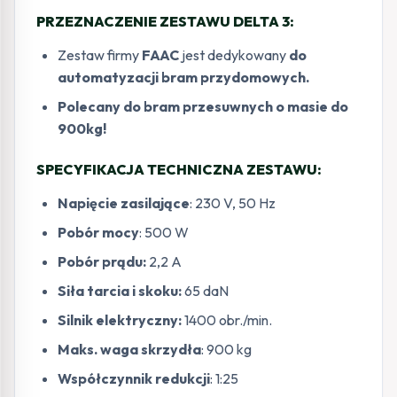
PRZEZNACZENIE ZESTAWU DELTA 3:
Zestaw firmy
FAAC
jest dedykowany
do
automatyzacji bram przydomowych.
Polecany do bram przesuwnych o masie do
900kg!
SPECYFIKACJA TECHNICZNA ZESTAWU:
Napięcie zasilające
: 230 V, 50 Hz
Pobór mocy
: 500 W
Pobór prądu:
2,2 A
Siła tarcia i skoku:
65 daN
Silnik elektryczny:
1400 obr./min.
Maks. waga skrzydła
: 900 kg
Współczynnik redukcji
: 1:25