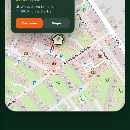
(7 opinii)
Ul. Władysława Łokietka 1
44-190 Knurów, Śląskie
Zadzwoń
Mapa
INTERACTIVE VIEW