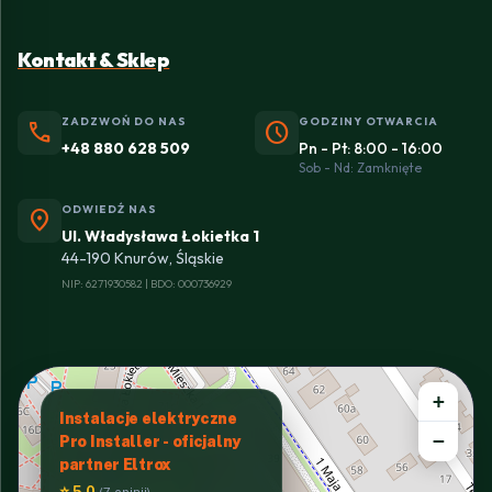
Kontakt & Sklep
ZADZWOŃ DO NAS
GODZINY OTWARCIA
phone
schedule
+48 880 628 509
Pn - Pt: 8:00 - 16:00
Sob - Nd: Zamknięte
ODWIEDŹ NAS
location_on
Ul. Władysława Łokietka 1
44-190 Knurów, Śląskie
NIP: 6271930582 | BDO: 000736929
+
Instalacje elektryczne
−
Pro Installer - oficjalny
partner Eltrox
⭐ 5.0