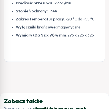
Prędkość przesuwu
: 12 obr./min.
Stopień ochrony:
IP 44
Zakres temperatur pracy
: -20 °C do +55 °C
Wyłączniki krańcowe:
magnetyczne
Wymiary (D x Sz x W) w mm
: 295 x 225 x 325
Zobacz także
Więcej z kategorii:
siłowniki do bram przesuwnych