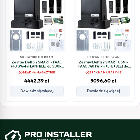
SIŁOWNIKI DO BRAM
SIŁOWNIKI DO BRAM
PRZESUWNYCH
PRZESUWNYCH
Zestaw Delta 2 SMART - FAAC
Zestaw Delta 2 SMART GSM -
740 (Wi-Fi+LAN+BLE) do 500kg
FAAC 740 (Wi-Fi+LTE+BLE) do
bram przesuwnych
500kg bram przesuwnych
cancel
cancel
BRAK NA MAGAZYNIE
BRAK NA MAGAZYNIE
4442,39
zł
5096,60
zł
Dowiedz się więcej
Dowiedz się więcej