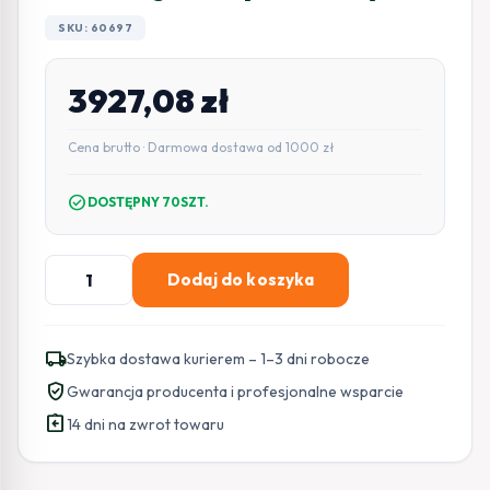
SKU: 60697
3927,08
zł
Cena brutto · Darmowa dostawa od 1000 zł
check_circle
DOSTĘPNY 70SZT.
ilość
Dodaj do koszyka
Zestaw
Delta
3
local_shipping
Szybka dostawa kurierem – 1–3 dni robocze
FDS
verified_user
Gwarancja producenta i profesjonalne wsparcie
-
assignment_return
FAAC
14 dni na zwrot towaru
741
do