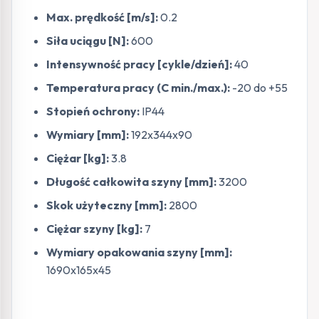
Max. prędkość [m/s]:
0.2
Siła uciągu [N]:
600
Intensywność pracy [cykle/dzień]:
40
Temperatura pracy (C min./max.):
-20 do +55
Stopień ochrony:
IP44
Wymiary [mm]:
192x344x90
Ciężar [kg]:
3.8
Długość całkowita szyny [mm]:
3200
Skok użyteczny [mm]:
2800
Ciężar szyny [kg]:
7
Wymiary opakowania szyny [mm]:
1690x165x45