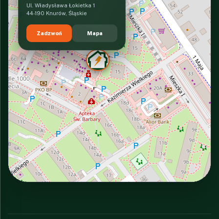
Ul. Władysława Łokietka 1
44-190 Knurów, Śląskie
Zadzwoń
Mapa
INTERACTIVE VIEW