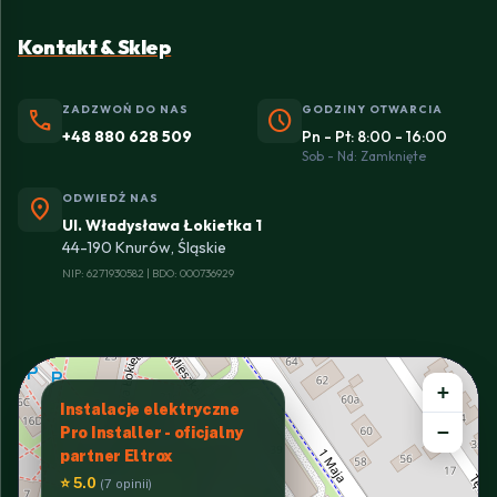
Kontakt & Sklep
ZADZWOŃ DO NAS
GODZINY OTWARCIA
phone
schedule
+48 880 628 509
Pn - Pt: 8:00 - 16:00
Sob - Nd: Zamknięte
ODWIEDŹ NAS
location_on
Ul. Władysława Łokietka 1
44-190 Knurów, Śląskie
NIP: 6271930582 | BDO: 000736929
+
Instalacje elektryczne
−
Pro Installer - oficjalny
partner Eltrox
⭐ 5.0
(7 opinii)