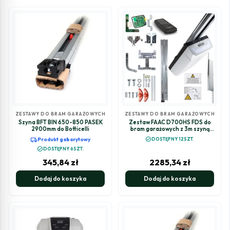
ZESTAWY DO BRAM GARAŻOWYCH
ZESTAWY DO BRAM GARAŻOWYCH
Szyna BFT BIN 650-850 PASEK
Zestaw FAAC D700HS FDS do
2900mm do Botticelli
bram garażowych z 3m szyną
dwuczęściową kewlarową
local_shipping
check_circle
Produkt gabarytowy
DOSTĘPNY 12SZT.
check_circle
DOSTĘPNY 6SZT.
345,84
zł
2285,34
zł
Dodaj do koszyka
Dodaj do koszyka