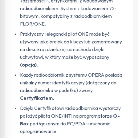
Tożsamości i Certyfikatami, z wbudowanym
radioodbiornikiem. System z kodowaniem 72-
bitowym, kompatybilny z radioodbiornikiem
FLOR/ONE.
Praktyczny i elegancki pilot ONE może być
używany jako brelok do kluczy lub zamontowany
na desce rozdzielczej samochodu dzięki
uchwytowi, w który może być wyposażony
(opcja)
.
Każdy radioodbiornik z systemu OPERA posiada
unikalny numer identyfikacyjny (dołączony do
radioodbiornika w pudełku) zwany
Certyfikatem.
Dzięki Certyfikatowi radioodbiornika wystarczy
położyć pilota ONE/INTI na programatorze
O-
Box
podłączonym do PC/PDA i uruchomić
oprogramowanie.