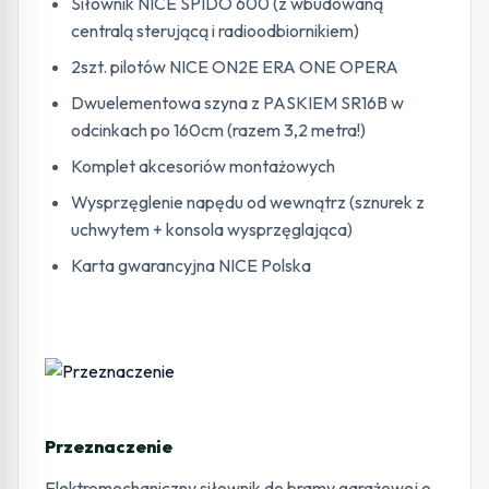
Siłownik NICE SPIDO 600 (z wbudowaną
centralą sterującą i radioodbiornikiem)
2szt. pilotów NICE ON2E ERA ONE OPERA
Dwuelementowa szyna z PASKIEM SR16B w
odcinkach po 160cm (razem 3,2 metra!)
Komplet akcesoriów montażowych
Wysprzęglenie napędu od wewnątrz (sznurek z
uchwytem + konsola wysprzęglająca)
Karta gwarancyjna NICE Polska
Przeznaczenie
Elektromechaniczny siłownik do bramy garażowej o