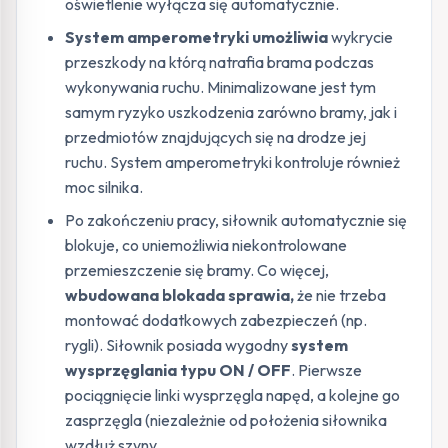
oświetlenie wyłącza się automatycznie.
System amperometryki umożliwia
wykrycie
przeszkody na którą natrafia brama podczas
wykonywania ruchu. Minimalizowane jest tym
samym ryzyko uszkodzenia zarówno bramy, jak i
przedmiotów znajdujących się na drodze jej
ruchu. System amperometryki kontroluje również
moc silnika.
Po zakończeniu pracy, siłownik automatycznie się
blokuje, co uniemożliwia niekontrolowane
przemieszczenie się bramy. Co więcej,
wbudowana blokada sprawia,
że nie trzeba
montować dodatkowych zabezpieczeń (np.
rygli). Siłownik posiada wygodny
system
wysprzęglania typu ON / OFF
. Pierwsze
pociągnięcie linki wysprzęgla napęd, a kolejne go
zasprzęgla (niezależnie od położenia siłownika
wzdłuż szyny.