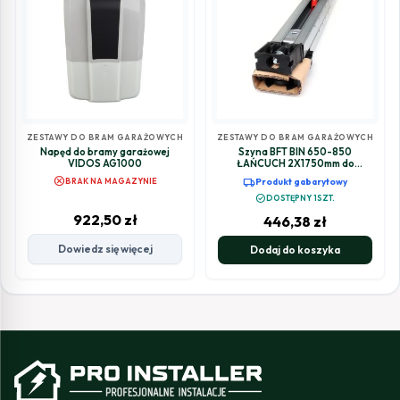
ZESTAWY DO BRAM GARAŻOWYCH
ZESTAWY DO BRAM GARAŻOWYCH
Napęd do bramy garażowej
Szyna BFT BIN 650-850
VIDOS AG1000
ŁAŃCUCH 2X1750mm do
Botticelli
cancel
local_shipping
BRAK NA MAGAZYNIE
Produkt gabarytowy
check_circle
DOSTĘPNY 1SZT.
922,50
zł
446,38
zł
Dowiedz się więcej
Dodaj do koszyka