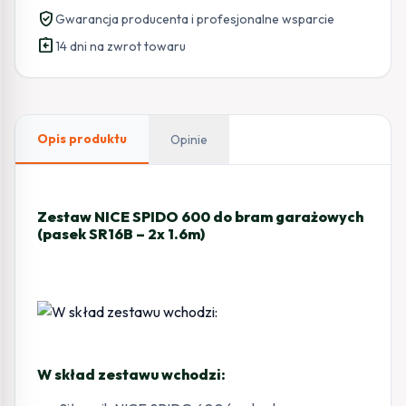
600
verified_user
Gwarancja producenta i profesjonalne wsparcie
do
assignment_return
bram
14 dni na zwrot towaru
garażowych
(pasek
SR16B
-
Opis produktu
Opinie
2x
1.6m)
Zestaw NICE SPIDO 600 do bram garażowych
(pasek SR16B – 2x 1.6m)
W skład zestawu wchodzi: