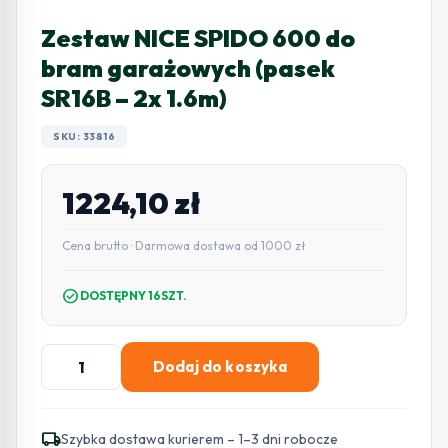
Zestaw NICE SPIDO 600 do
bram garażowych (pasek
SR16B – 2x 1.6m)
SKU: 33816
1224,10
zł
Cena brutto · Darmowa dostawa od 1000 zł
check_circle
DOSTĘPNY 16SZT.
ilość
Dodaj do koszyka
Zestaw
NICE
SPIDO
local_shipping
Szybka dostawa kurierem – 1–3 dni robocze