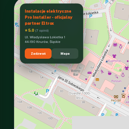
Instalacje elektryczne
Pro Installer - oficjalny
partner Eltrox
⭐ 5.0
(7 opinii)
Ul. Władysława Łokietka 1
44-190 Knurów, Śląskie
Zadzwoń
Mapa