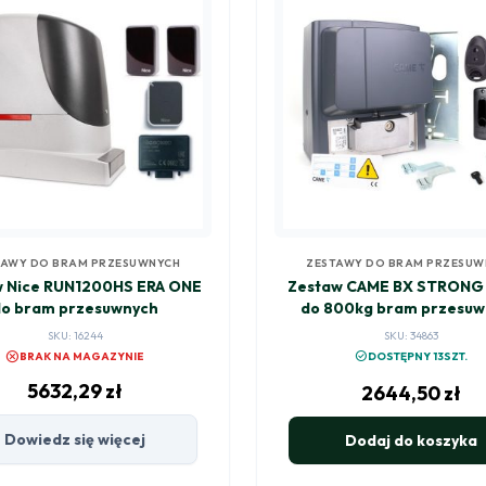
TAWY DO BRAM PRZESUWNYCH
ZESTAWY DO BRAM PRZESUW
w Nice RUN1200HS ERA ONE
Zestaw CAME BX STRONG
do bram przesuwnych
do 800kg bram przesuw
(001PLU0053)
SKU: 16244
SKU: 34863
cancel
check_circle
BRAK NA MAGAZYNIE
DOSTĘPNY 13SZT.
5632,29
zł
2644,50
zł
Dowiedz się więcej
Dodaj do koszyka