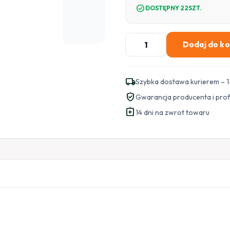
check_circle
DOSTĘPNY 22SZT.
ilość
Dodaj do k
Akumulator
zasilania
awaryjnego
local_shipping
Szybka dostawa kurierem – 1
Nice
verified_user
Gwarancja producenta i pro
PS124
assignment_return
24V
14 dni na zwrot towaru
1.2
Ah