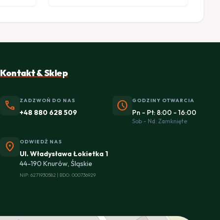
Kontakt & Sklep
ZADZWOŃ DO NAS
GODZINY OTWARCIA
phone
schedule
+48 880 628 509
Pn - Pt: 8:00 - 16:00
Sob - Nd: Zamknięte
ODWIEDŹ NAS
location_on
Ul. Władysława Łokietka 1
44-190 Knurów, Śląskie
NIP: 6271930582 | BDO: 000736929