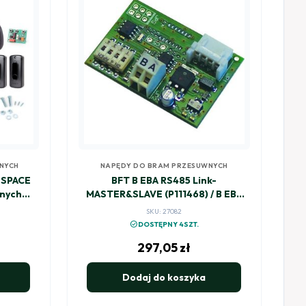
NYCH
NAPĘDY DO BRAM PRZESUWNYCH
 SPACE
BFT B EBA RS485 Link-
nych
MASTER&SLAVE (P111468) / B EBA
201 R01
SKU: 27082
check_circle
DOSTĘPNY 4SZT.
297,05
zł
Dodaj do koszyka