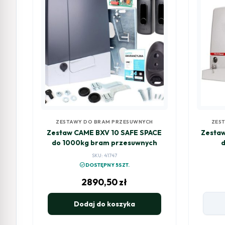
ZESTAWY DO BRAM PRZESUWNYCH
ZES
Zestaw CAME BXV 10 SAFE SPACE
Zesta
do 1000kg bram przesuwnych
SKU: 41747
check_circle
DOSTĘPNY 5SZT.
2890,50
zł
Dodaj do koszyka