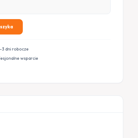
oszyka
–3 dni robocze
fesjonalne wsparcie