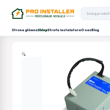
Strona główna
Sklep
Strefa instalatora
O nas
Blog
🔍