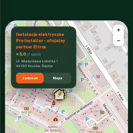
+
Instalacje elektryczne
−
Pro Installer - oficjalny
partner Eltrox
⭐ 5.0
(7 opinii)
Ul. Władysława Łokietka 1
44-190 Knurów, Śląskie
Zadzwoń
Mapa