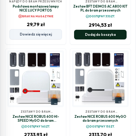
NAPĘDY DO BRAM PRZESUWNYCH
ZESTAWY DO BRAM
PRZESUWNYCH
Podstawa montażowa lampy
Zestaw BFT DEIMOS AC A800 KIT
NICE LUCY PORTOS
PL do bram przesuwnych
cancel
check_circle
BRAK NA MAGAZYNIE
DOSTĘPNY 33SZT.
29,79
zł
2914,53
zł
Dowiedz się więcej
Dodaj do koszyka
ZESTAWY DO BRAM
ZESTAWY DO BRAM
PRZESUWNYCH
PRZESUWNYCH
Zestaw NICE ROBUS 600 HI-
Zestaw NICE ROBUS 600 MyGO
SPEED MyGO do bram
do bram przesuwnych
przesuwnych
check_circle
check_circle
DOSTĘPNY 16SZT.
DOSTĘPNY 15SZT.
2733,93
zł
2313,70
zł