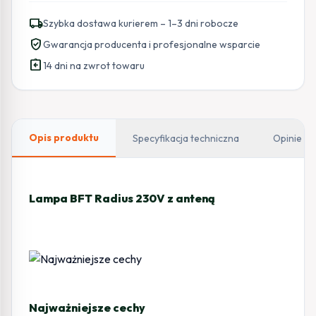
Radius
local_shipping
Szybka dostawa kurierem – 1–3 dni robocze
LED
verified_user
Gwarancja producenta i profesjonalne wsparcie
AC
assignment_return
A
14 dni na zwrot towaru
R1
230V
z
anteną
Opis produktu
Specyfikacja techniczna
Opinie
Lampa BFT Radius 230V z anteną
Najważniejsze cechy