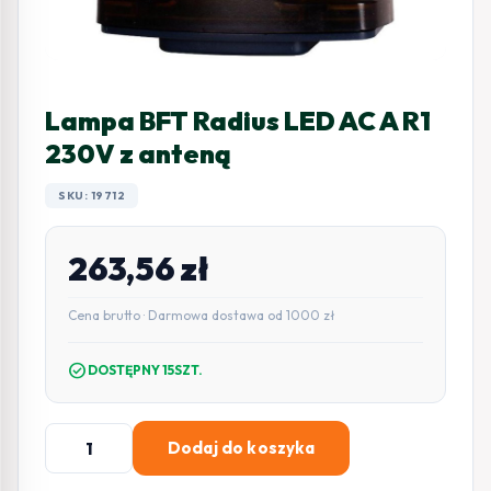
Lampa BFT Radius LED AC A R1
230V z anteną
SKU: 19712
263,56
zł
Cena brutto · Darmowa dostawa od 1000 zł
check_circle
DOSTĘPNY 15SZT.
ilość
Dodaj do koszyka
Lampa
BFT