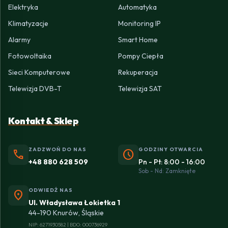
Elektryka
Automatyka
Klimatyzacje
Monitoring IP
Alarmy
Smart Home
Fotowoltaika
Pompy Ciepła
Sieci Komputerowe
Rekuperacja
Telewizja DVB-T
Telewizja SAT
Kontakt & Sklep
ZADZWOŃ DO NAS
GODZINY OTWARCIA
phone
schedule
+48 880 628 509
Pn - Pt: 8:00 - 16:00
Sob - Nd: Zamknięte
ODWIEDŹ NAS
location_on
Ul. Władysława Łokietka 1
44-190 Knurów, Śląskie
NIP: 6271930582 | BDO: 000736929