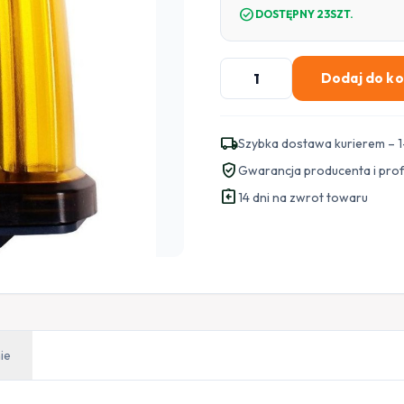
check_circle
DOSTĘPNY 23SZT.
ilość
Dodaj do k
Lampa
BFT
Radius
local_shipping
Szybka dostawa kurierem – 1
LED
verified_user
Gwarancja producenta i pro
BT
assignment_return
A
14 dni na zwrot towaru
R1
24V
z
anteną
(D114093
00003)
ie