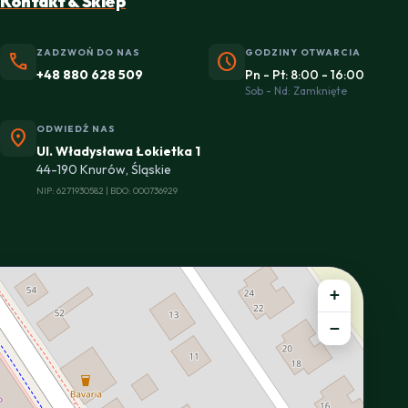
Kontakt & Sklep
ZADZWOŃ DO NAS
GODZINY OTWARCIA
phone
schedule
+48 880 628 509
Pn - Pt: 8:00 - 16:00
Sob - Nd: Zamknięte
ODWIEDŹ NAS
location_on
Ul. Władysława Łokietka 1
44-190 Knurów, Śląskie
NIP: 6271930582 | BDO: 000736929
+
−