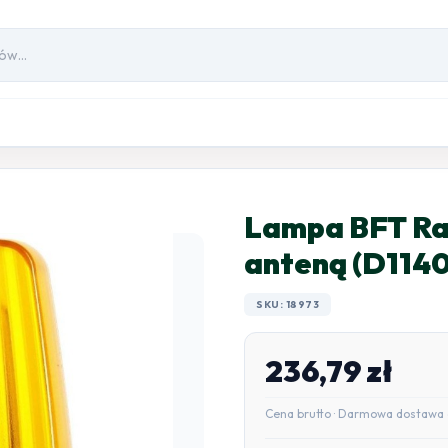
Lampa BFT Rad
anteną (D114
SKU: 18973
236,79
zł
Cena brutto · Darmowa dostawa 