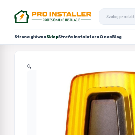
Strona główna
Sklep
Strefa instalatora
O nas
Blog
🔍