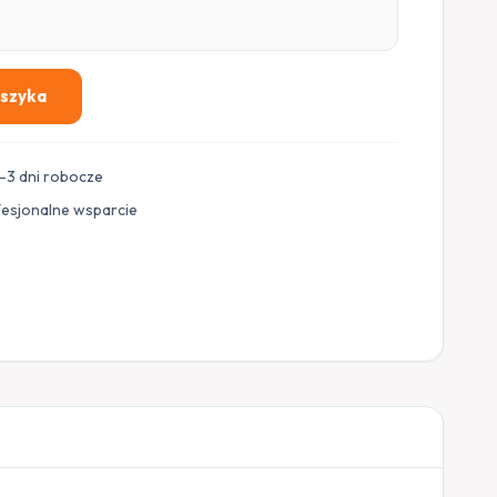
oszyka
–3 dni robocze
fesjonalne wsparcie