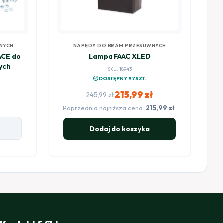
NYCH
NAPĘDY DO BRAM PRZESUWNYCH
ACE do
Lampa FAAC XLED
ych
SKU: 18943
check_circle
DOSTĘPNY 97SZT.
215,99
zł
245,99
zł
Pierwotna
Aktualna
Poprzednia najniższa cena:
215,99
zł
.
cena
cena
Dodaj do koszyka
wynosiła:
wynosi:
245,99 zł.
215,99 zł.