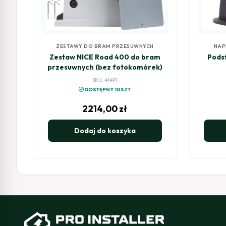
ZESTAWY DO BRAM PRZESUWNYCH
NAP
Zestaw NICE Road 400 do bram
Pods
przesuwnych (bez fotokomórek)
SKU: 41491
check_circle
DOSTĘPNY 10SZT.
2214,00
zł
Dodaj do koszyka