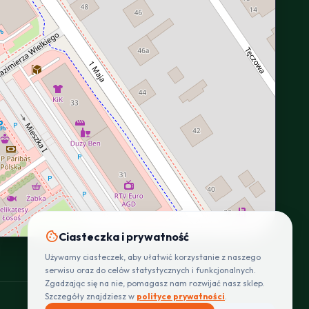
INTERACTIVE VIEW
cookie
Ciasteczka i prywatność
Używamy ciasteczek, aby ułatwić korzystanie z naszego
serwisu oraz do celów statystycznych i funkcjonalnych.
Zgadzając się na nie, pomagasz nam rozwijać nasz sklep.
Szczegóły znajdziesz w
polityce prywatności
.