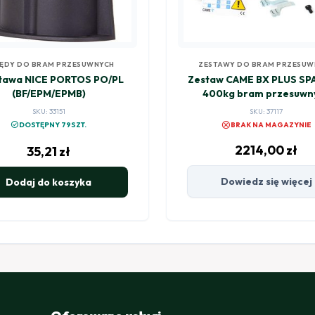
ĘDY DO BRAM PRZESUWNYCH
ZESTAWY DO BRAM PRZESUW
tawa NICE PORTOS PO/PL
Zestaw CAME BX PLUS SP
(BF/EPM/EPMB)
400kg bram przesuwn
SKU: 33151
SKU: 37117
cancel
check_circle
DOSTĘPNY 79SZT.
BRAK NA MAGAZYNIE
2214,00
zł
35,21
zł
Dowiedz się więcej
Dodaj do koszyka