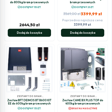
do 800kg bram przesuwnych
bram przesuwnych
check_circle
check_circle
DOSTĘPNY 15SZT.
DOSTĘPNY 2SZT.
3399,99
zł
3569,00
zł
Poprzednia najniższa cena:
Pierwotna
Aktualna
2644,50
zł
3399,99
zł
.
cena
cena
Dodaj do koszyka
Dodaj do koszyka
wynosiła:
wynosi:
3569,00 zł.
3399,99 zł.
ZESTAWY DO BRAM
ZESTAWY DO BRAM
PRZESUWNYCH
PRZESUWNYCH
Zestaw BFT DEIMOS BT B600 KIT
Zestaw CAME BX PLUS TOP do
EE do 600kg bram przesuwnych
400kg bram przesuwnych
cancel
check_circle
DOSTĘPNY 13SZT.
BRAK NA MAGAZYNIE