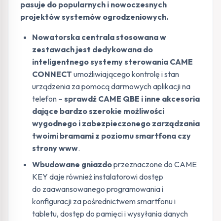
pasuje do popularnych i nowoczesnych
projektów systemów ogrodzeniowych.
Nowatorska centrala stosowana w
zestawach jest dedykowana do
inteligentnego systemy sterowania CAME
CONNECT
umożliwiającego kontrolę i stan
urządzenia za pomocą darmowych aplikacji na
telefon –
sprawdź CAME QBE i inne akcesoria
dające bardzo szerokie możliwości
wygodnego i zabezpieczonego zarządzania
twoimi bramami z poziomu smartfona czy
strony www
.
Wbudowane gniazdo
przeznaczone do CAME
KEY daje również instalatorowi dostęp
do zaawansowanego programowania i
konfiguracji za pośrednictwem smartfonu i
tabletu, dostęp do pamięci i wysyłania danych