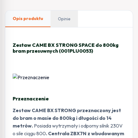
bram
przesuwnych
(001PLU0053)
Opis produktu
Opinie
Zestaw CAME BX STRONG SPACE do 800kg
bram przesuwnych (001PLU0053)
Przeznaczenie
Zestaw CAME BX STRONG przeznaczony jest
do bram o masie do 800kg i długości do 14
metrów.
Posiada wytrzymały i odporny silnik 230V
o sile ciągu 800
. Centrala ZBX7N
z wbudowanym