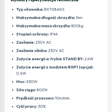
Typ siłownika:
BX708AGS
Maksymalna długość skrzydła:
14m
Maksymalna masa skrzydła:
800kg
Stopień ochrony:
IP44
Zasilanie:
230V AC
Zasilanie silnika:
230V AC
Zużycie energii w trybie STAND BY:
2.4W
Zużycie energii z modułem RGP1 (opcja):
0.5W
Moc:
530W
Siła ciągu:
800N
Prędkość przesuwu:
10m/min.
Cykl pracy:
30%