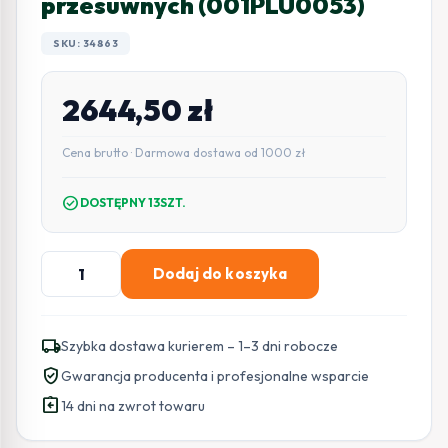
przesuwnych (001PLU0053)
SKU: 34863
2644,50
zł
Cena brutto · Darmowa dostawa od 1000 zł
check_circle
DOSTĘPNY 13SZT.
ilość
Dodaj do koszyka
Zestaw
CAME
BX
local_shipping
Szybka dostawa kurierem – 1–3 dni robocze
STRONG
verified_user
Gwarancja producenta i profesjonalne wsparcie
SPACE
assignment_return
do
14 dni na zwrot towaru
800kg