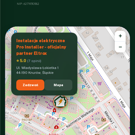
NIP: 6271930582
+
Instalacje elektryczne
−
Pro Installer - oficjalny
partner Eltrox
⭐ 5.0
(7 opinii)
Ul. Władysława Łokietka 1
44-190 Knurów, Śląskie
Zadzwoń
Mapa