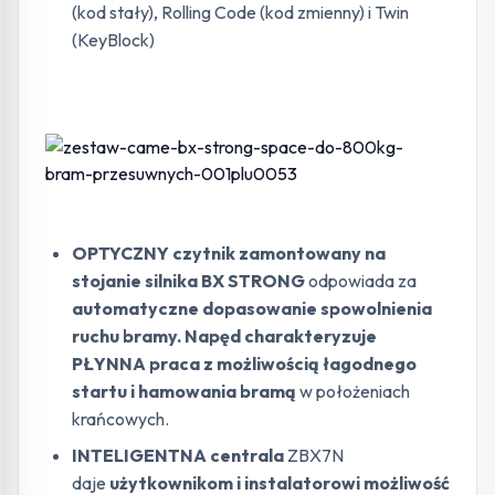
(kod stały), Rolling Code (kod zmienny) i Twin
(KeyBlock)
OPTYCZNY czytnik zamontowany na
stojanie silnika BX STRONG
odpowiada za
automatyczne dopasowanie spowolnienia
ruchu bramy. Napęd charakteryzuje
PŁYNNA praca z możliwością łagodnego
startu i hamowania bramą
w położeniach
krańcowych.
INTELIGENTNA centrala
ZBX7N
daje
użytkownikom i instalatorowi możliwość