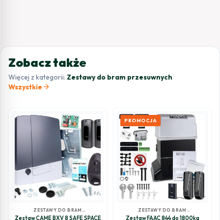
Zobacz także
Więcej z kategorii:
Zestawy do bram przesuwnych
arrow_forward
Wszystkie
PROMOCJA
ZESTAWY DO BRAM
ZESTAWY DO BRAM
PRZESUWNYCH
PRZESUWNYCH
Zestaw CAME BXV 8 SAFE SPACE
Zestaw FAAC 844 do 1800kg