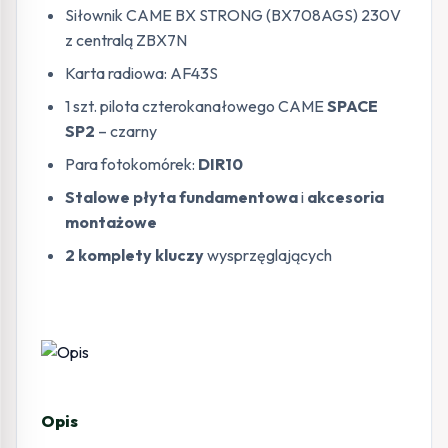
Siłownik CAME BX STRONG (BX708AGS) 230V
z centralą ZBX7N
Karta radiowa: AF43S
1 szt. pilota czterokanałowego CAME
SPACE
SP2
– czarny
Para fotokomórek:
DIR10
Stalowe płyta fundamentowa
i
akcesoria
montażowe
2 komplety kluczy
wysprzęglających
Opis