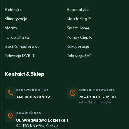
Elektryka
Automatyka
Klimatyzacje
Monitoring IP
Alarmy
Smart Home
Fotowoltaika
Pompy Ciepła
Sieci Komputerowe
Rekuperacja
Telewizja DVB-T
Telewizja SAT
Kontakt & Sklep
ZADZWOŃ DO NAS
GODZINY OTWARCIA
phone
schedule
+48 880 628 509
Pn - Pt: 8:00 - 16:00
Sob - Nd: Zamknięte
ODWIEDŹ NAS
location_on
Ul. Władysława Łokietka 1
44-190 Knurów, Śląskie