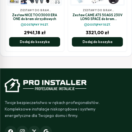
ZESTAWY DO BRAM
ZESTAWY DO BRAM
SKRZYDŁOWYCH
SKRZYDŁOWYCH
Zestaw NICE TOO3000 ERA
Zestaw CAME ATS 50AGS 230V
ONE do bram skrzydłowych
LONG SPACE do bram
dwuskrzydłowych
check_circle
check_circle
DOSTĘPNY 19SZT.
DOSTĘPNY 5SZT.
2941,18
zł
3321,00
zł
Dodaj do koszyka
Dodaj do koszyka
Twoje bezpieczeństwo w rękach profesjonalistów.
Kompleksowe instalacje niskoprądowe i systemy
energetyczne dla Twojego domu i firmy.