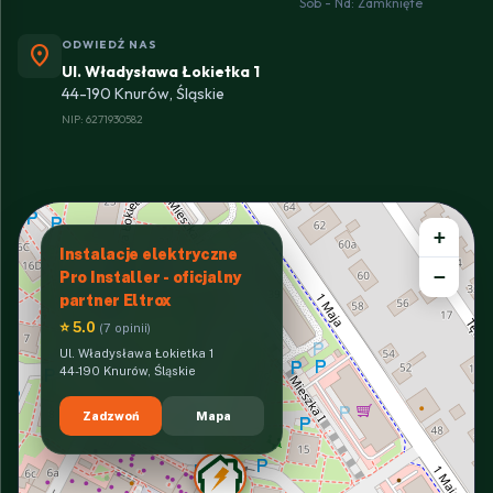
Sob - Nd: Zamknięte
ODWIEDŹ NAS
location_on
Ul. Władysława Łokietka 1
44-190 Knurów, Śląskie
NIP: 6271930582
+
Instalacje elektryczne
−
Pro Installer - oficjalny
partner Eltrox
⭐ 5.0
(7 opinii)
Ul. Władysława Łokietka 1
44-190 Knurów, Śląskie
Zadzwoń
Mapa