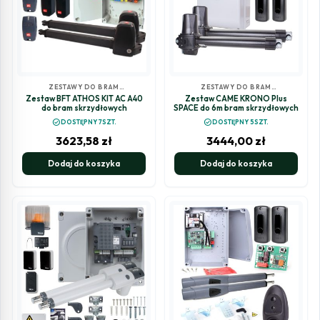
ZESTAWY DO BRAM
ZESTAWY DO BRAM
SKRZYDŁOWYCH
SKRZYDŁOWYCH
Zestaw BFT ATHOS KIT AC A40
Zestaw CAME KRONO Plus
do bram skrzydłowych
SPACE do 6m bram skrzydłowych
check_circle
check_circle
DOSTĘPNY 7SZT.
DOSTĘPNY 5SZT.
3623,58
zł
3444,00
zł
Dodaj do koszyka
Dodaj do koszyka