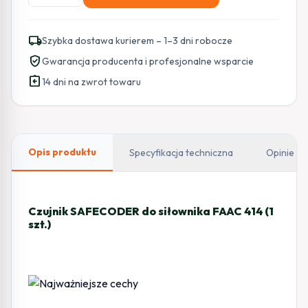
SAFECODER
do
local_shipping
Szybka dostawa kurierem – 1–3 dni robocze
siłownika
verified_user
Gwarancja producenta i profesjonalne wsparcie
FAAC
assignment_return
414
14 dni na zwrot towaru
(1
szt.)
Opis produktu
Specyfikacja techniczna
Opinie
Czujnik SAFECODER do siłownika FAAC 414 (1
szt.)