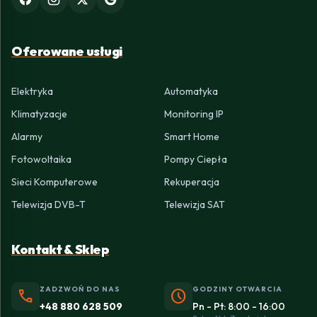
Oferowane usługi
Elektryka
Automatyka
Klimatyzacje
Monitoring IP
Alarmy
Smart Home
Fotowoltaika
Pompy Ciepła
Sieci Komputerowe
Rekuperacja
Telewizja DVB-T
Telewizja SAT
Kontakt & Sklep
ZADZWOŃ DO NAS
GODZINY OTWARCIA
phone
schedule
+48 880 628 509
Pn - Pt: 8:00 - 16:00