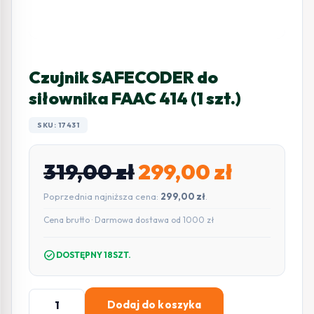
Czujnik SAFECODER do
siłownika FAAC 414 (1 szt.)
SKU: 17431
Pierwotna
Aktualn
319,00
zł
299,00
zł
cena
cena
Poprzednia najniższa cena:
299,00
zł
.
wynosiła:
wynosi:
Cena brutto · Darmowa dostawa od 1000 zł
319,00 zł.
299,00 z
check_circle
DOSTĘPNY 18SZT.
ilość
Dodaj do koszyka
Czujnik