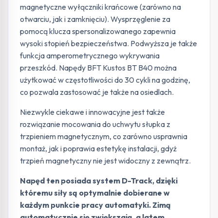
magnetyczne wyłączniki krańcowe (zarówno na
otwarciu, jak i zamknięciu). Wysprzęglenie za
pomocą klucza spersonalizowanego zapewnia
wysoki stopień bezpieczeństwa. Podwyższa je także
funkcja amperometrycznego wykrywania
przeszkód. Napędy BFT Kustos BT B40 można
użytkować w częstotliwości do 30 cykli na godzinę,
co pozwala zastosować je także na osiedlach.
Niezwykle ciekawe i innowacyjne jest także
rozwiązanie mocowania do uchwytu słupka z
trzpieniem magnetycznym, co zarówno usprawnia
montaż, jak i poprawia estetykę instalacji, gdyż
trzpień magnetyczny nie jest widoczny z zewnątrz.
Napęd ten posiada system D-Track, dzięki
któremu siły są optymalnie dobierane w
każdym punkcie pracy automatyki. Zimą
automatycznie się zwiększają, a latem