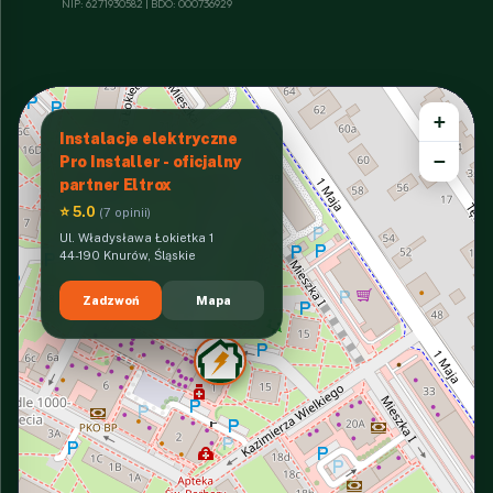
NIP: 6271930582 | BDO: 000736929
+
Instalacje elektryczne
−
Pro Installer - oficjalny
partner Eltrox
⭐ 5.0
(7 opinii)
Ul. Władysława Łokietka 1
44-190 Knurów, Śląskie
Zadzwoń
Mapa