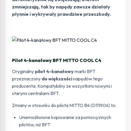
zmniejszają, tak by napędy zawsze działały
płynnie i wykrywały prawdziwe przeszkody.
Pilot 4-kanałowy BFT MITTO COOL C4
Oryginalny
pilot 4-kanałowy
marki BFT
przeznaczony
do większości
napędów tego
producenta. Kompatybilny ze wszystkimi nowymi i
starymi centralami BFT.
Zmiany w stosunku do pilota MITTO B4 (D111906) to:
Uniemożliwione kopiowanie za pomocą innych
pilotów, niż BFT