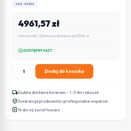
SKU: 52556
4961,57
zł
Cena brutto · Darmowa dostawa od 1000 zł
check_circle
DOSTĘPNY 4SZT.
ilość
Dodaj do koszyka
Zestaw
BFT
KUSTOS
local_shipping
Szybka dostawa kurierem – 1–3 dni robocze
ULTRA
verified_user
Gwarancja producenta i profesjonalne wsparcie
BT
assignment_return
B40
14 dni na zwrot towaru
KIT
do