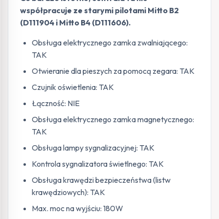
współpracuje ze starymi pilotami Mitto B2
(D111904 i Mitto B4 (D111606).
Obsługa elektrycznego zamka zwalniającego:
TAK
Otwieranie dla pieszych za pomocą zegara: TAK
Czujnik oświetlenia: TAK
Łączność: NIE
Obsługa elektrycznego zamka magnetycznego:
TAK
Obsługa lampy sygnalizacyjnej: TAK
Kontrola sygnalizatora świetlnego: TAK
Obsługa krawędzi bezpieczeństwa (listw
krawędziowych): TAK
Max. moc na wyjściu: 180W