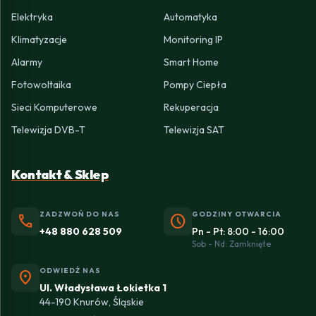
Elektryka
Automatyka
Klimatyzacje
Monitoring IP
Alarmy
Smart Home
Fotowoltaika
Pompy Ciepła
Sieci Komputerowe
Rekuperacja
Telewizja DVB-T
Telewizja SAT
Kontakt & Sklep
ZADZWOŃ DO NAS
GODZINY OTWARCIA
phone
schedule
+48 880 628 509
Pn - Pt: 8:00 - 16:00
Sob - Nd: Zamknięte
ODWIEDŹ NAS
location_on
Ul. Władysława Łokietka 1
44-190 Knurów, Śląskie