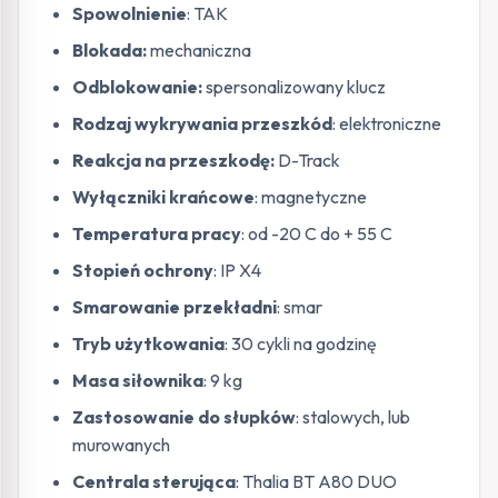
Spowolnienie
: TAK
Blokada:
mechaniczna
Odblokowanie:
spersonalizowany klucz
Rodzaj wykrywania przeszkód
: elektroniczne
Reakcja na przeszkodę:
D-Track
Wyłączniki krańcowe
: magnetyczne
Temperatura pracy
: od -20 C do + 55 C
Stopień ochrony
: IP X4
Smarowanie przekładni
: smar
Tryb użytkowania
: 30 cykli na godzinę
Masa siłownika
: 9 kg
Zastosowanie do słupków
: stalowych, lub
murowanych
Centrala sterująca
: Thalia BT A80 DUO