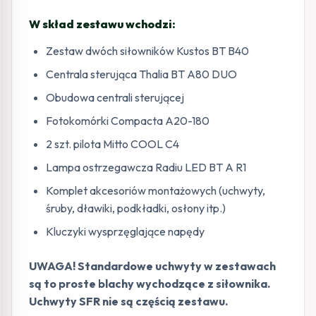
W skład zestawu wchodzi:
Zestaw dwóch siłowników Kustos BT B40
Centrala sterująca Thalia BT A80 DUO
Obudowa centrali sterującej
Fotokomórki Compacta A20-180
2 szt. pilota Mitto COOL C4
Lampa ostrzegawcza Radiu LED BT A R1
Komplet akcesoriów montażowych (uchwyty,
śruby, dławiki, podkładki, osłony itp.)
Kluczyki wysprzęglające napędy
UWAGA! Standardowe uchwyty w zestawach
są to proste blachy wychodzące z siłownika.
Uchwyty SFR nie są częścią zestawu.