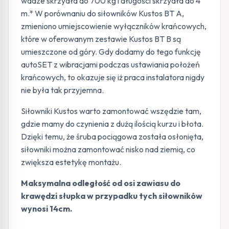
wadze skrzydła do 700 kg i długości skrzydła do 4
m.* W porównaniu do siłowników Kustos BT A,
zmieniono umiejscowienie wyłączników krańcowych,
które w oferowanym zestawie Kustos BT B są
umieszczone od góry. Gdy dodamy do tego funkcję
autoSET z wibracjami podczas ustawiania położeń
krańcowych, to okazuje się iż praca instalatora nigdy
nie była tak przyjemna.
Siłowniki Kustos warto zamontować wszędzie tam,
gdzie mamy do czynienia z dużą ilością kurzu i błota.
Dzięki temu, że śruba pociągowa została osłonięta,
siłowniki można zamontować nisko nad ziemią, co
zwiększa estetykę montażu.
Maksymalna odległość od osi zawiasu do
krawędzi słupka w przypadku tych siłowników
wynosi 14cm.