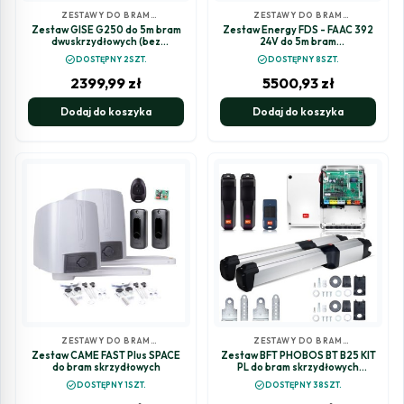
ZESTAWY DO BRAM
ZESTAWY DO BRAM
SKRZYDŁOWYCH
SKRZYDŁOWYCH
Zestaw GISE G250 do 5m bram
Zestaw Energy FDS - FAAC 392
dwuskrzydłowych (bez
24V do 5m bram
fotokomórek)
dwuskrzydłowych
check_circle
check_circle
DOSTĘPNY 2SZT.
DOSTĘPNY 8SZT.
2399,99
zł
5500,93
zł
Dodaj do koszyka
Dodaj do koszyka
ZESTAWY DO BRAM
ZESTAWY DO BRAM
SKRZYDŁOWYCH
SKRZYDŁOWYCH
Zestaw CAME FAST Plus SPACE
Zestaw BFT PHOBOS BT B25 KIT
do bram skrzydłowych
PL do bram skrzydłowych
(R935358 00004 MDM 2614858)
check_circle
check_circle
DOSTĘPNY 1SZT.
DOSTĘPNY 38SZT.