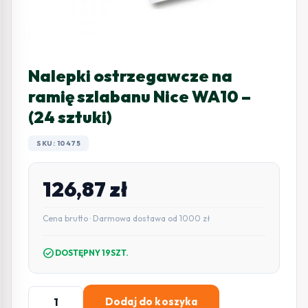
Nalepki ostrzegawcze na
ramię szlabanu Nice WA10 –
(24 sztuki)
SKU: 10475
126,87
zł
Cena brutto · Darmowa dostawa od 1000 zł
check_circle
DOSTĘPNY 19SZT.
ilość
Dodaj do koszyka