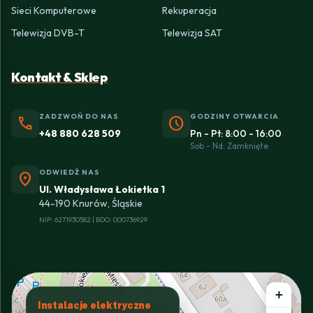
Sieci Komputerowe
Rekuperacja
Telewizja DVB-T
Telewizja SAT
Kontakt & Sklep
ZADZWOŃ DO NAS
GODZINY OTWARCIA
phone
schedule
+48 880 628 509
Pn - Pt: 8:00 - 16:00
Sob - Nd: Zamknięte
ODWIEDŹ NAS
location_on
Ul. Władysława Łokietka 1
44-190 Knurów, Śląskie
NIP: 6271930582 | BDO: 000736929
+
Instalacje elektryczne