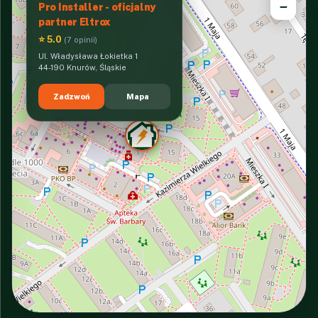
−
Pro Installer - oficjalny
partner Eltrox
⭐ 5.0
(7 opinii)
Ul. Władysława Łokietka 1
44-190 Knurów, Śląskie
Zadzwoń
Mapa
INTERACTIVE VIEW