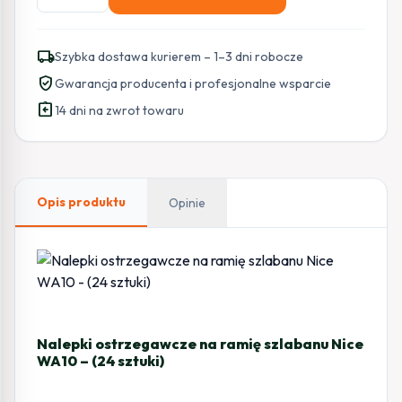
Nalepki
ostrzegawcze
na
local_shipping
Szybka dostawa kurierem – 1–3 dni robocze
ramię
verified_user
Gwarancja producenta i profesjonalne wsparcie
szlabanu
assignment_return
Nice
14 dni na zwrot towaru
WA10
-
(24
sztuki)
Opis produktu
Opinie
Nalepki ostrzegawcze na ramię szlabanu Nice
WA10 – (24 sztuki)