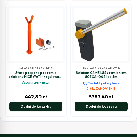
SZLABANY I SYSTEMY
ZESTAWY SZLABANOWE
PARKINGOWE
Stała podpora pod ramie
Szlaban CAME LS4 z ramieniem
szlabanu NICE WA11 - regulowana
803XA-0051 do 3m
wysokość
check_circle
local_shipping
DOSTĘPNY 11SZT.
Produkt gabarytowy
schedule
NA ZAMÓWIENIE
442,80
zł
5387,40
zł
Dodaj do koszyka
Dodaj do koszyka