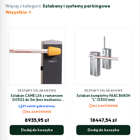
Więcej z kategorii:
Szlabany i systemy parkingowe
arrow_forward
Wszystkie
ZESTAWY SZLABANOWE
ZESTAWY SZLABANOWE
Szlaban CAME LS6 z ramieniem
Szlaban kompletny FAAC B680H
G0502 do 5m (bez możliwości
"L" (5300 mm)
LED)
schedule
local_shipping
Produkt gabarytowy
NA ZAMÓWIENIE
schedule
NA ZAMÓWIENIE
8935,95
zł
18447,54
zł
Dodaj do koszyka
Dodaj do koszyka