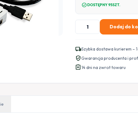
check_circle
DOSTĘPNY 95SZT.
ilość
Dodaj do k
SATEL
KONWERTER
DO
local_shipping
Szybka dostawa kurierem – 1
PROGRAMOWANIA
verified_user
Gwarancja producenta i pro
USB-
assignment_return
RS
14 dni na zwrot towaru
(KABEL)
ie