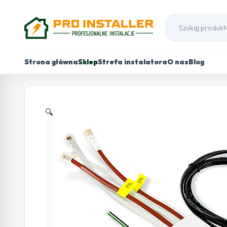
Strona główna
Sklep
Strefa instalatora
O nas
Blog
🔍