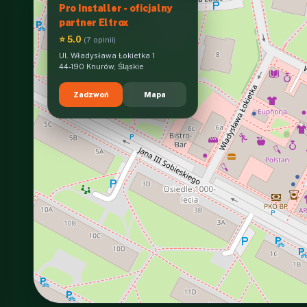
Pro Installer - oficjalny
partner Eltrox
⭐ 5.0
(7 opinii)
Ul. Władysława Łokietka 1
44-190 Knurów, Śląskie
Zadzwoń
Mapa