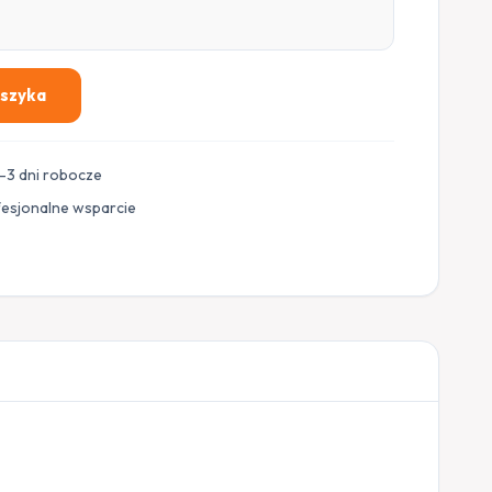
oszyka
–3 dni robocze
fesjonalne wsparcie