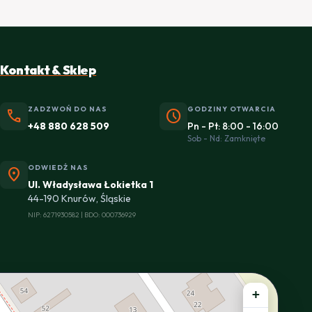
Kontakt & Sklep
ZADZWOŃ DO NAS
GODZINY OTWARCIA
phone
schedule
+48 880 628 509
Pn - Pt: 8:00 - 16:00
Sob - Nd: Zamknięte
ODWIEDŹ NAS
location_on
Ul. Władysława Łokietka 1
44-190 Knurów, Śląskie
NIP: 6271930582 | BDO: 000736929
+