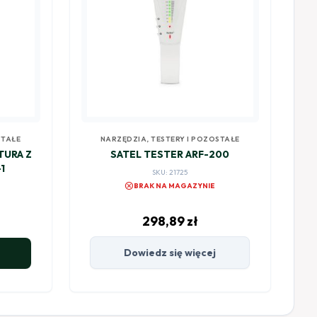
STAŁE
NARZĘDZIA, TESTERY I POZOSTAŁE
TURA Z
SATEL TESTER ARF-200
1
SKU: 21725
cancel
BRAK NA MAGAZYNIE
298,89
zł
Dowiedz się więcej