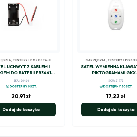
ĘDZIA, TESTERY I POZOSTAŁE
NARZĘDZIA, TESTERY I POZO
EL UCHWYT Z KABLEM I
SATEL WYMIENNA KLAWIA
IEM DO BATERII ER34615
PIKTOGRAMAMI GKX-
HOLDER-ER
SKU: 36464
SKU: 21773
check_circle
check_circle
DOSTĘPNY 9SZT.
DOSTĘPNY 50SZT.
20,91
zł
17,22
zł
Dodaj do koszyka
Dodaj do koszyka