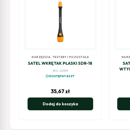
NARZĘDZIA, TESTERY I POZOSTAŁE
NARZ
SATEL WKRĘTAK PŁASKI SDR-18
SAT
WTYK
SKU: 22005
check_circle
DOSTĘPNY 8SZT.
35,67
zł
Dodaj do koszyka