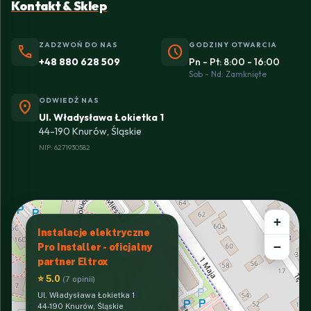
Kontakt & Sklep
ZADZWOŃ DO NAS
GODZINY OTWARCIA
phone
schedule
+48 880 628 509
Pn - Pt: 8:00 - 16:00
Sob - Nd: Zamknięte
ODWIEDŹ NAS
location_on
Ul. Władysława Łokietka 1
44-190 Knurów, Śląskie
NIP: 6271930582
+
Instalacje elektryczne
−
Pro Installer - oficjalny
partner Eltrox
⭐ 5.0
(7 opinii)
Ul. Władysława Łokietka 1
44-190 Knurów, Śląskie