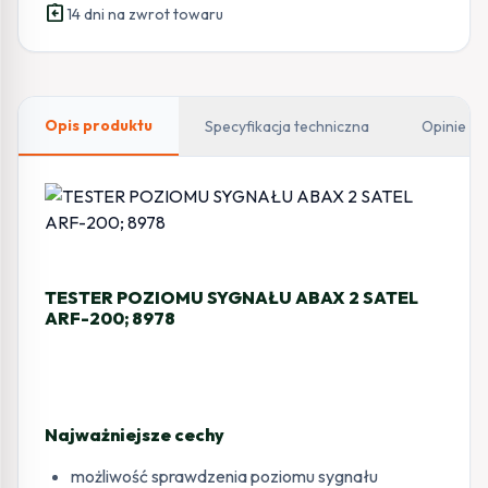
assignment_return
14 dni na zwrot towaru
Opis produktu
Specyfikacja techniczna
Opinie
TESTER POZIOMU SYGNAŁU ABAX 2 SATEL
ARF-200; 8978
Najważniejsze cechy
możliwość sprawdzenia poziomu sygnału