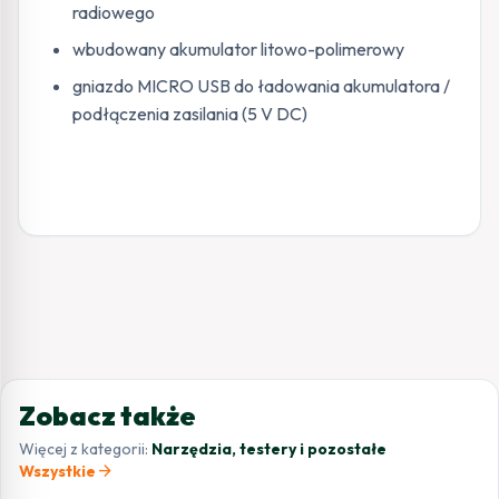
radiowego
wbudowany akumulator litowo-polimerowy
gniazdo MICRO USB do ładowania akumulatora /
podłączenia zasilania (5 V DC)
Zobacz także
Więcej z kategorii:
Narzędzia, testery i pozostałe
arrow_forward
Wszystkie