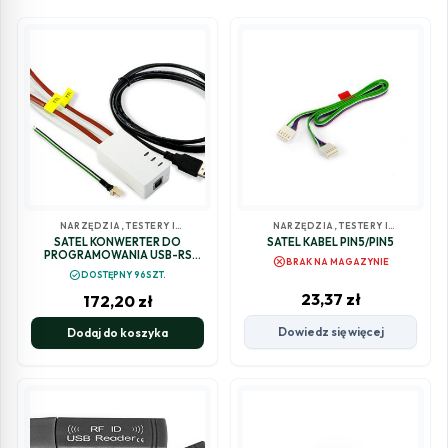
NARZĘDZIA, TESTERY I
NARZĘDZIA, TESTERY I
POZOSTAŁE
POZOSTAŁE
SATEL KONWERTER DO
SATEL KABEL PIN5/PIN5
PROGRAMOWANIA USB-RS
cancel
BRAK NA MAGAZYNIE
(KABEL)
check_circle
DOSTĘPNY 96SZT.
23,37
zł
172,20
zł
Dowiedz się więcej
Dodaj do koszyka