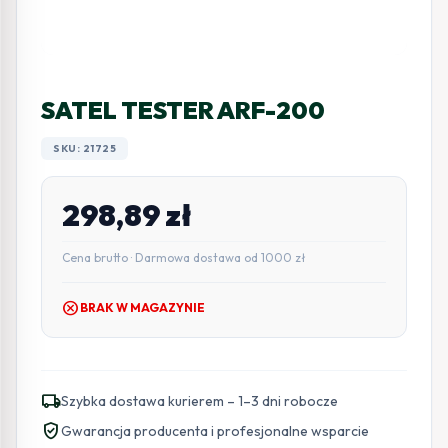
SATEL TESTER ARF-200
SKU: 21725
298,89
zł
Cena brutto · Darmowa dostawa od 1000 zł
cancel
BRAK W MAGAZYNIE
local_shipping
Szybka dostawa kurierem – 1–3 dni robocze
verified_user
Gwarancja producenta i profesjonalne wsparcie