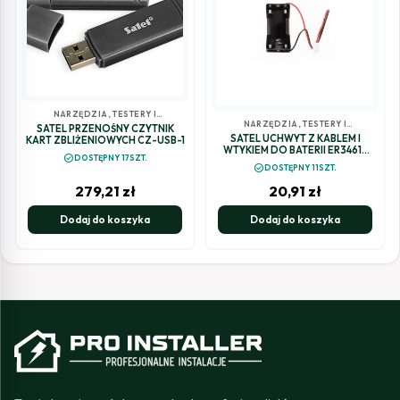
NARZĘDZIA, TESTERY I
NARZĘDZIA, TESTERY I
POZOSTAŁE
SATEL PRZENOŚNY CZYTNIK
POZOSTAŁE
SATEL UCHWYT Z KABLEM I
KART ZBLIŻENIOWYCH CZ-USB-1
WTYKIEM DO BATERII ER34615
check_circle
DOSTĘPNY 17SZT.
HOLDER-ER
check_circle
DOSTĘPNY 11SZT.
279,21
zł
20,91
zł
Dodaj do koszyka
Dodaj do koszyka