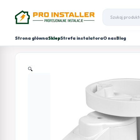
Strona główna
Sklep
Strefa instalatora
O nas
Blog
🔍