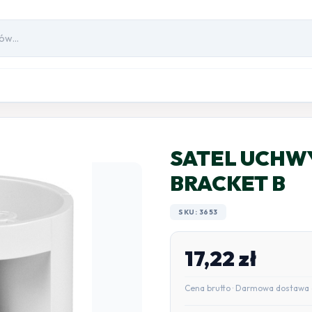
SATEL UCHW
BRACKET B
SKU: 3653
17,22
zł
Cena brutto · Darmowa dostawa 