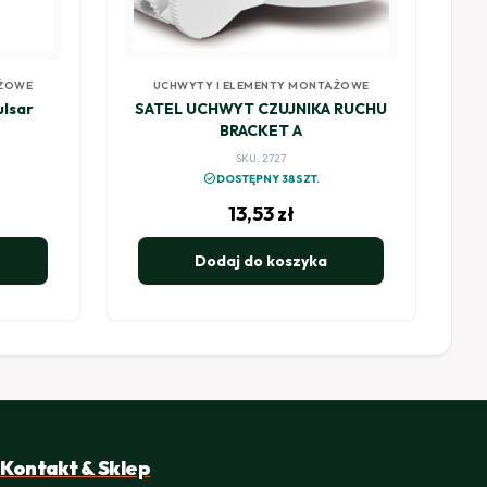
AŻOWE
UCHWYTY I ELEMENTY MONTAŻOWE
lsar
SATEL UCHWYT CZUJNIKA RUCHU
BRACKET A
SKU: 2727
check_circle
DOSTĘPNY 38SZT.
13,53
zł
Dodaj do koszyka
Kontakt & Sklep