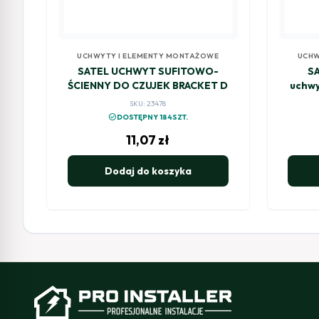
UCHWYTY I ELEMENTY MONTAŻOWE
UCHW
SATEL UCHWYT SUFITOWO-
S
ŚCIENNY DO CZUJEK BRACKET D
uchwy
serii
SKU: 23478
check_circle
DOSTĘPNY 184SZT.
11,07
zł
Dodaj do koszyka