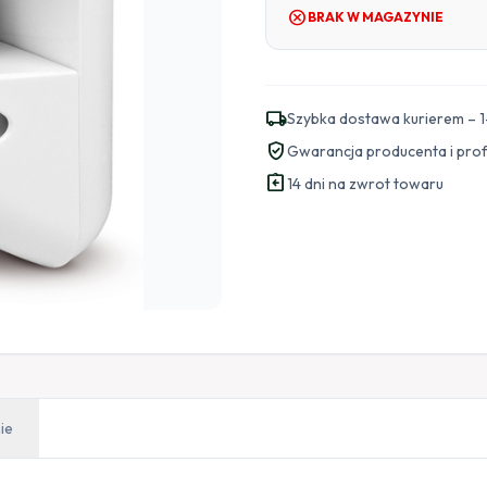
cancel
BRAK W MAGAZYNIE
local_shipping
Szybka dostawa kurierem – 1
verified_user
Gwarancja producenta i pro
assignment_return
14 dni na zwrot towaru
ie