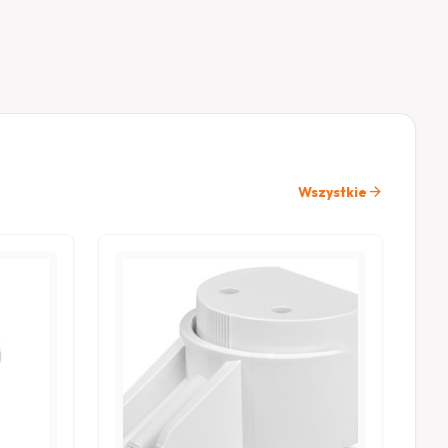
arrow_forward
Wszystkie