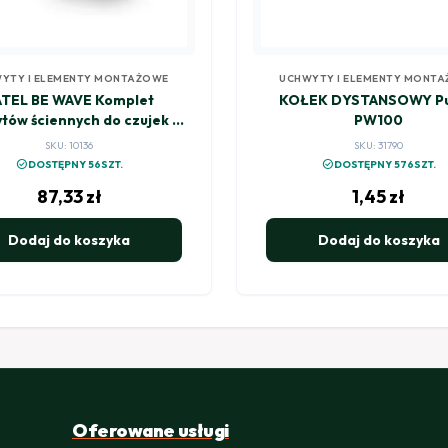
YTY I ELEMENTY MONTAŻOWE
UCHWYTY I ELEMENTY MONT
ATEL BE WAVE Komplet
KOŁEK DYSTANSOWY Pu
tów ściennych do czujek z
PW100
 OPAL i AOD-210 BRACKET C
SKU: 10136
SKU: 31790
ABAX2
check_circle
check_circle
DOSTĘPNY 56SZT.
DOSTĘPNY 576SZT.
87,33
zł
1,45
zł
Dodaj do koszyka
Dodaj do koszyka
Oferowane usługi