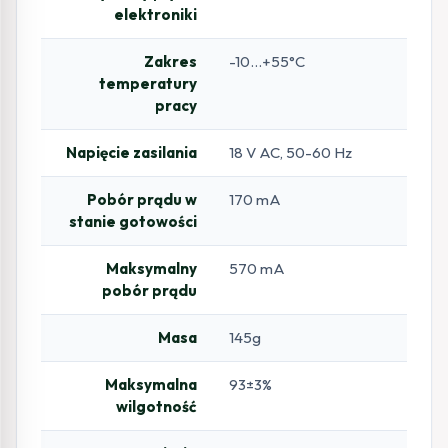
elektroniki
Zakres
-10…+55°C
temperatury
pracy
Napięcie zasilania
18 V AC, 50-60 Hz
Pobór prądu w
170 mA
stanie gotowości
Maksymalny
570 mA
pobór prądu
Masa
145g
Maksymalna
93±3%
wilgotność