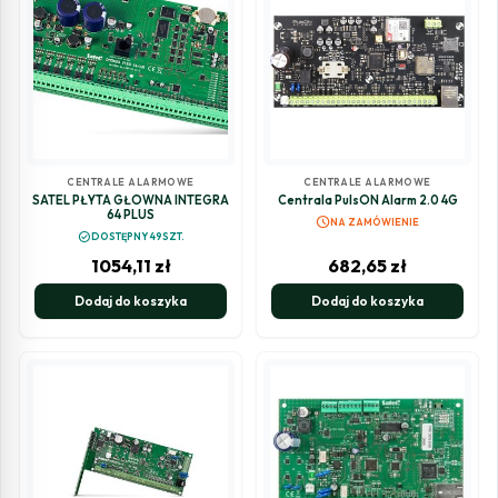
CENTRALE ALARMOWE
CENTRALE ALARMOWE
SATEL PŁYTA GŁÓWNA INTEGRA
Centrala PulsON Alarm 2.0 4G
64 PLUS
schedule
NA ZAMÓWIENIE
check_circle
DOSTĘPNY 49SZT.
1054,11
zł
682,65
zł
Dodaj do koszyka
Dodaj do koszyka