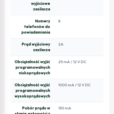
wyjściowe
zasilacza
Numery
8
telefonów do
powiadamiania
Prąd wyjściowy
2A
zasilacza
Obciążalność wyjść
25 mA / 12 V DC
programowalnych
niskoprądowych
Obciążalność wyjść
1000 mA / 12 V DC
programowalnych
wysokoprądowych
Pobór prądu w
130 mA
stanie gotowości z