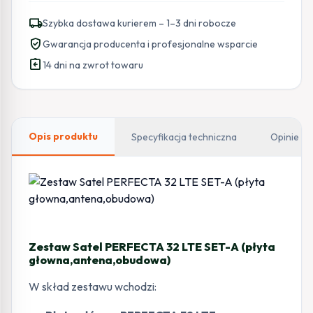
SATEL
local_shipping
Szybka dostawa kurierem – 1–3 dni robocze
PERFECTA
verified_user
Gwarancja producenta i profesjonalne wsparcie
32
assignment_return
SET-
14 dni na zwrot towaru
A
LTE
Opis produktu
Specyfikacja techniczna
Opinie
Zestaw Satel PERFECTA 32 LTE SET-A (płyta
głowna,antena,obudowa)
W skład zestawu wchodzi: