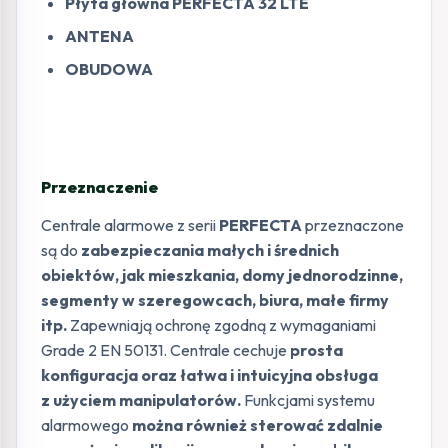
Płyta główna PERFECTA 32 LTE
ANTENA
OBUDOWA
Przeznaczenie
Centrale alarmowe z serii
PERFECTA
przeznaczone
są do
zabezpieczania małych i średnich
obiektów, jak mieszkania, domy jednorodzinne,
segmenty w szeregowcach, biura, małe firmy
itp.
Zapewniają ochronę zgodną z wymaganiami
Grade 2 EN 50131. Centrale cechuje
prosta
konfiguracja oraz łatwa i intuicyjna obsługa
z użyciem manipulatorów.
Funkcjami systemu
alarmowego
można również sterować zdalnie