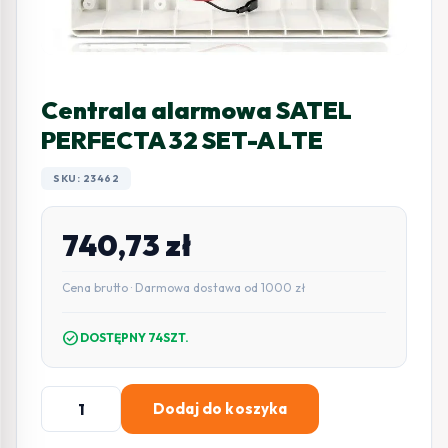
Centrala alarmowa SATEL
PERFECTA 32 SET-A LTE
SKU: 23462
740,73
zł
Cena brutto · Darmowa dostawa od 1000 zł
check_circle
DOSTĘPNY 74SZT.
ilość
Dodaj do koszyka
Centrala
alarmowa