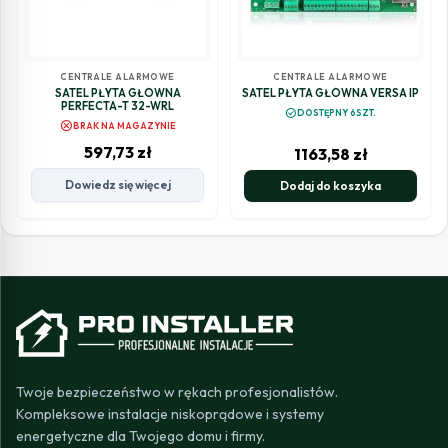
CENTRALE ALARMOWE
CENTRALE ALARMOWE
SATEL PŁYTA GŁÓWNA
SATEL PŁYTA GŁÓWNA VERSA IP
PERFECTA-T 32-WRL
check_circle
DOSTĘPNY 6SZT.
cancel
BRAK NA MAGAZYNIE
597,73
zł
1163,58
zł
Dowiedz się więcej
Dodaj do koszyka
Twoje bezpieczeństwo w rękach profesjonalistów.
Kompleksowe instalacje niskoprądowe i systemy
energetyczne dla Twojego domu i firmy.