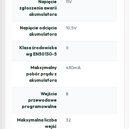
Napięcie
11V
zgłoszenia awarii
akumulatora
Napięcie odcięcia
10,5V
akumulatora
Klasa środowiska
II
wg EN50130-5
Maksymalny
430mA
pobór prądu z
akumulatora
Wejścia
8
przewodowe
programowalne
Maksymalna liczba
32
wejść