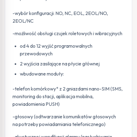
-wybór konfiguracji: NO, NC, EOL, 2EOL/NO,
2EOL/NC
-możliwość obsługi czujek roletowych i wibracyjnych
od 4 do 12 wyjść programowalnych
przewodowych
2 wyjścia zasilające na płycie głównej
wbudowane moduły:
-telefon komórkowy* z 2 gniazdami nano-SIM (SMS,
monitoring do stacji, aplikacja mobilna,
powiadomienia PUSH)
-głosowy (odtwarzanie komunikatów głosowych
na potrzeby powiadamiania telefonicznego)
-akustycznej weryfikacji alarmu (nasłuchiwanie