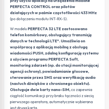
przy użyciu aplikacji na urządzenia mobilne
PERFECTA CONTROL oraz pilotów
działających w paśmie częstotliwości 433 MHz
(po dołączeniu modułu INT-RX-S).
W modelu
PERFECTA 32 LTE zastosowano
telefon komórkowy, obsługujący transmisję
danych w technologii LTE*.
Umożliwia on
współpracę z aplikacją mobilną z obsługą
wiadomości PUSH, zdalną konfigurację systemu
z użyciem programu PERFECTA Soft,
monitoring zdarzeń (np. do stacji monitorującej
agencji ochrony), powiadamianie głosowe,
sterowanie przez SMS oraz weryfikację audio
(nasłuch dźwięków z chronionego obiektu).
Obsługuje dwie karty nano-SIM,
co zapewnia
ciągłość komunikacji: przy braku łączności z siecią
pierwszego operatora, automatycznie wybierana
jest druga karta.