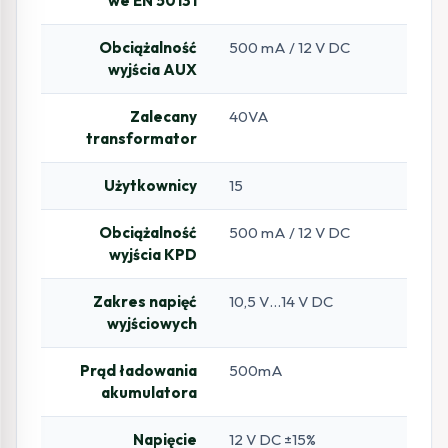
we EN 50131
Obciążalność
500 mA / 12 V DC
wyjścia AUX
Zalecany
40VA
transformator
Użytkownicy
15
Obciążalność
500 mA / 12 V DC
wyjścia KPD
Zakres napięć
10,5 V…14 V DC
wyjściowych
Prąd ładowania
500mA
akumulatora
Napięcie
12 V DC ±15%