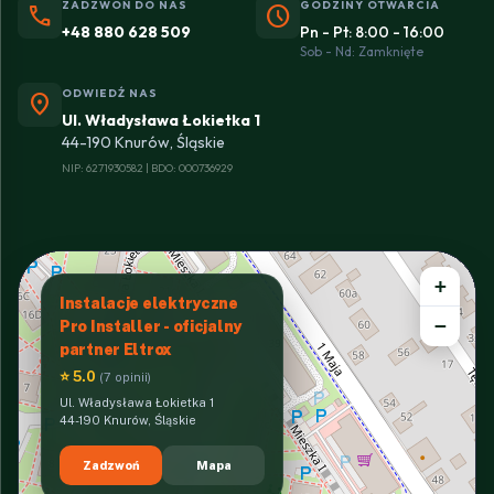
ZADZWOŃ DO NAS
GODZINY OTWARCIA
phone
schedule
+48 880 628 509
Pn - Pt: 8:00 - 16:00
Sob - Nd: Zamknięte
ODWIEDŹ NAS
location_on
Ul. Władysława Łokietka 1
44-190 Knurów, Śląskie
NIP: 6271930582 | BDO: 000736929
+
Instalacje elektryczne
−
Pro Installer - oficjalny
partner Eltrox
⭐ 5.0
(7 opinii)
Ul. Władysława Łokietka 1
44-190 Knurów, Śląskie
Zadzwoń
Mapa