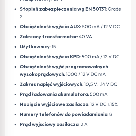
Stopień zabezpieczenia wg EN 50131
: Grade
2
Obciążalność wyjścia AUX
: 500 mA / 12 V DC
Zalecany transformator
: 40 VA
Użytkownicy
: 15
Obciążalność wyjścia KPD
: 500 mA / 12 V DC
Obciążalność wyjść programowalnych
wysokoprądowych
: 1000 / 12 V DC mA
Zakres napięć wyjściowych
: 10,5 V…14 V DC
Prąd ładowania akumulatora
: 500 mA
Napięcie wyjściowe zasilacza
: 12 V DC ±15%
Numery telefonów do powiadamiania
: 8
Prąd wyjściowy zasilacza
: 2 A