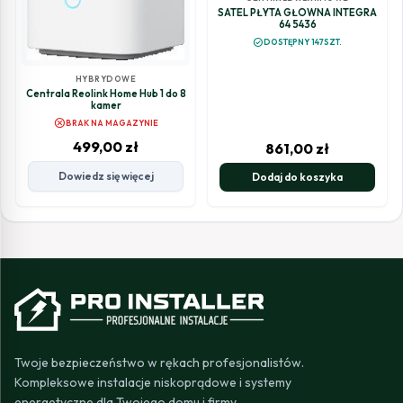
SATEL PŁYTA GŁÓWNA INTEGRA
64 5436
check_circle
DOSTĘPNY 147SZT.
HYBRYDOWE
Centrala Reolink Home Hub 1 do 8
kamer
cancel
BRAK NA MAGAZYNIE
499,00
zł
861,00
zł
Dowiedz się więcej
Dodaj do koszyka
Twoje bezpieczeństwo w rękach profesjonalistów.
Kompleksowe instalacje niskoprądowe i systemy
energetyczne dla Twojego domu i firmy.