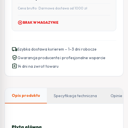
Cena brutto · Darmowa dostawa od 1000 zł
cancel
BRAK W MAGAZYNIE
local_shipping
Szybka dostawa kurierem – 1–3 dni robocze
verified_user
Gwarancja producenta i profesjonalne wsparcie
assignment_return
14 dni na zwrot towaru
Opis produktu
Specyfikacja techniczna
Opinie
Płyta główna