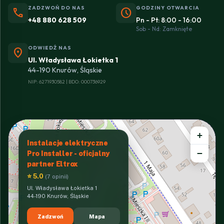
ZADZWOŃ DO NAS
GODZINY OTWARCIA
phone
schedule
+48 880 628 509
Pn - Pt: 8:00 - 16:00
Sob - Nd: Zamknięte
ODWIEDŹ NAS
location_on
Ul. Władysława Łokietka 1
44-190 Knurów, Śląskie
NIP: 6271930582 | BDO: 000736929
+
Instalacje elektryczne
−
Pro Installer - oficjalny
partner Eltrox
⭐ 5.0
(7 opinii)
Ul. Władysława Łokietka 1
44-190 Knurów, Śląskie
Zadzwoń
Mapa