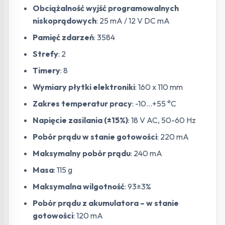
Obciążalność wyjść programowalnych
niskoprądowych
: 25 mA / 12 V DC mA
Pamięć zdarzeń
: 3584
Strefy
: 2
Timery
: 8
Wymiary płytki elektroniki
: 160 x 110 mm
Zakres temperatur pracy
: -10…+55 °C
Napięcie zasilania (±15%)
: 18 V AC, 50-60 Hz
Pobór prądu w stanie gotowości
: 220 mA
Maksymalny pobór prądu
: 240 mA
Masa
: 115 g
Maksymalna wilgotność
: 93±3%
Pobór prądu z akumulatora – w stanie
gotowości
: 120 mA