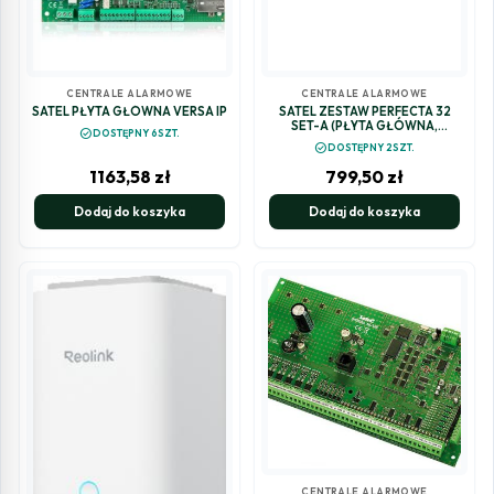
CENTRALE ALARMOWE
CENTRALE ALARMOWE
SATEL PŁYTA GŁÓWNA VERSA IP
SATEL ZESTAW PERFECTA 32
SET-A (PŁYTA GŁÓWNA,
check_circle
DOSTĘPNY 6SZT.
ANTENA, OBUDOWA)
check_circle
DOSTĘPNY 2SZT.
1163,58
zł
799,50
zł
Dodaj do koszyka
Dodaj do koszyka
CENTRALE ALARMOWE