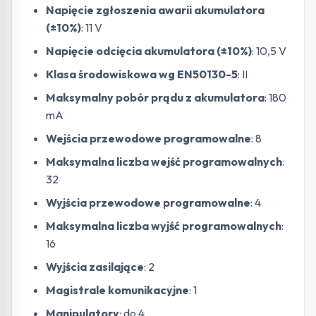
Napięcie zgłoszenia awarii akumulatora
(±10%)
: 11 V
Napięcie odcięcia akumulatora (±10%)
: 10,5 V
Klasa środowiskowa wg EN50130-5
: II
Maksymalny pobór prądu z akumulatora
: 180
mA
Wejścia przewodowe programowalne
: 8
Maksymalna liczba wejść programowalnych
:
32
Wyjścia przewodowe programowalne
: 4
Maksymalna liczba wyjść programowalnych
:
16
Wyjścia zasilające
: 2
Magistrale komunikacyjne
: 1
Manipulatory
: do 4