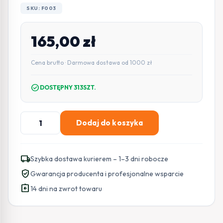
SKU: F003
165,00
zł
Cena brutto · Darmowa dostawa od 1000 zł
check_circle
DOSTĘPNY 313SZT.
ilość
Dodaj do koszyka
Zestaw
czujników
FIRESCO
local_shipping
Szybka dostawa kurierem – 1–3 dni robocze
czujnik
verified_user
Gwarancja producenta i profesjonalne wsparcie
czadu+czujnik
assignment_return
dymu
14 dni na zwrot towaru