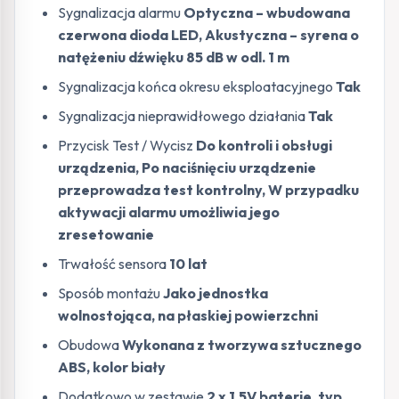
Sygnalizacja alarmu
Optyczna – wbudowana
czerwona dioda LED, Akustyczna – syrena o
natężeniu dźwięku 85 dB w odl. 1 m
Sygnalizacja końca okresu eksploatacyjnego
Tak
Sygnalizacja nieprawidłowego działania
Tak
Przycisk Test / Wycisz
Do kontroli i obsługi
urządzenia, Po naciśnięciu urządzenie
przeprowadza test kontrolny, W przypadku
aktywacji alarmu umożliwia jego
zresetowanie
Trwałość sensora
10 lat
Sposób montażu
Jako jednostka
wolnostojąca, na płaskiej powierzchni
Obudowa
Wykonana z tworzywa sztucznego
ABS, kolor biały
Dodatkowo w zestawie
2 x 1.5V baterie, typ