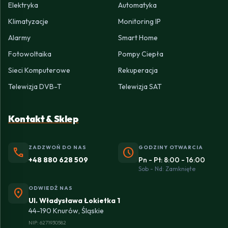
Elektryka
Automatyka
Klimatyzacje
Monitoring IP
Alarmy
Smart Home
Fotowoltaika
Pompy Ciepła
Sieci Komputerowe
Rekuperacja
Telewizja DVB-T
Telewizja SAT
Kontakt & Sklep
ZADZWOŃ DO NAS
GODZINY OTWARCIA
phone
schedule
+48 880 628 509
Pn - Pt: 8:00 - 16:00
Sob - Nd: Zamknięte
ODWIEDŹ NAS
location_on
Ul. Władysława Łokietka 1
44-190 Knurów, Śląskie
NIP: 6271930582