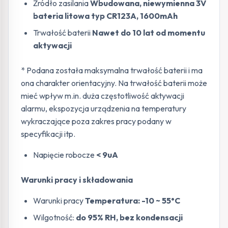
Źródło zasilania
Wbudowana, niewymienna 3V
bateria litowa typ CR123A, 1600mAh
Trwałość baterii
Nawet do 10 lat od momentu
aktywacji
* Podana została maksymalna trwałość baterii i ma
ona charakter orientacyjny. Na trwałość baterii może
mieć wpływ m.in. duża częstotliwość aktywacji
alarmu, ekspozycja urządzenia na temperatury
wykraczające poza zakres pracy podany w
specyfikacji itp.
Napięcie robocze
< 9uA
Warunki pracy i składowania
Warunki pracy
Temperatura: -10 ~ 55°C
Wilgotność:
do 95% RH, bez kondensacji