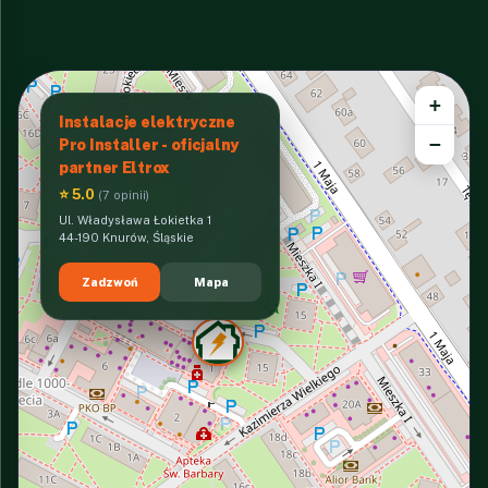
+
Instalacje elektryczne
−
Pro Installer - oficjalny
partner Eltrox
⭐ 5.0
(7 opinii)
Ul. Władysława Łokietka 1
44-190 Knurów, Śląskie
Zadzwoń
Mapa