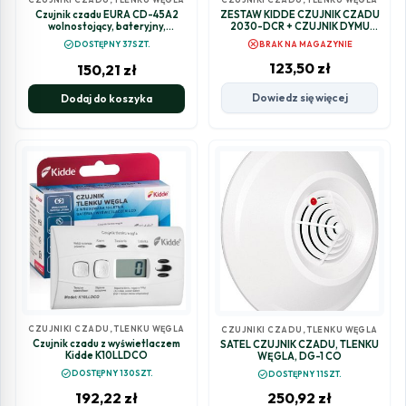
Czujnik czadu EURA CD-45A2
ZESTAW KIDDE CZUJNIK CZADU
wolnostojący, bateryjny,
2030-DCR + CZUJNIK DYMU
wyswietlacz LCD
2030-DSR
cancel
check_circle
DOSTĘPNY 37SZT.
BRAK NA MAGAZYNIE
123,50
zł
150,21
zł
Dowiedz się więcej
Dodaj do koszyka
CZUJNIKI CZADU, TLENKU WĘGLA
CZUJNIKI CZADU, TLENKU WĘGLA
Czujnik czadu z wyświetlaczem
SATEL CZUJNIK CZADU, TLENKU
Kidde K10LLDCO
WĘGLA, DG-1 CO
check_circle
check_circle
DOSTĘPNY 130SZT.
DOSTĘPNY 11SZT.
192,22
zł
250,92
zł