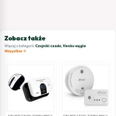
Zobacz także
Więcej z kategorii:
Czujniki czadu, tlenku węgla
arrow_forward
Wszystkie
CZUJNIKI CZADU, TLENKU WĘGLA
CZUJNIKI CZADU, TLENKU WĘGLA