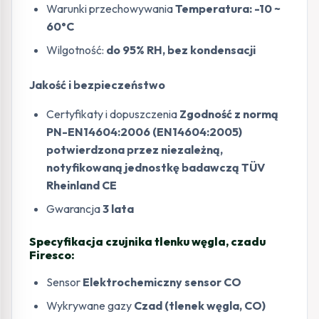
Warunki przechowywania
Temperatura: -10 ~
60°C
Wilgotność:
do 95% RH, bez kondensacji
Jakość i bezpieczeństwo
Certyfikaty i dopuszczenia
Zgodność z normą
PN-EN14604:2006 (EN14604:2005)
potwierdzona przez niezależną,
notyfikowaną jednostkę badawczą TÜV
Rheinland CE
Gwarancja
3 lata
Specyfikacja czujnika tlenku węgla, czadu
Firesco:
Sensor
Elektrochemiczny sensor CO
Wykrywane gazy
Czad (tlenek węgla, CO)