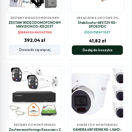
ZESTAWY WIDEODOMOFONOWE
URZĄDZENIA SIECIOWE DO
MONITORINGU
ZESTAW WIDEODOMOFONOWY
Stabilizator 48V/12V KG-
HIKVISION DS-KIS203T
SPOE01DC
cancel
check_circle
BRAK NA MAGAZYNIE
DOSTĘPNY 5SZT.
392,04
zł
41,82
zł
Dowiedz się więcej
Dodaj do koszyka
ZESTAWY DO MONITORINGU
KAMERY DO MONITORINGU
Zestaw monitoringu Easycam z 2
KAMERA 4W1 KENIK KG-L14HD-