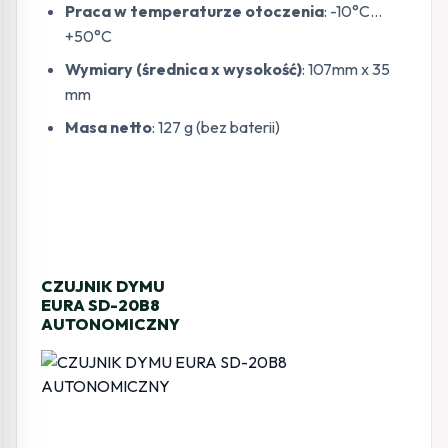
Praca w temperaturze otoczenia
: -10°C…
+50°C
Wymiary (średnica x wysokość)
: 107mm x 35
mm
Masa netto
: 127 g (bez baterii)
CZUJNIK DYMU
EURA SD-20B8
AUTONOMICZNY