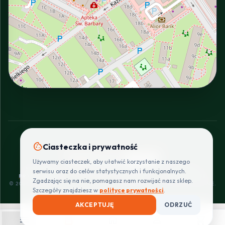
INTERACTIVE VIEW
cookie
Ciasteczka i prywatność
SZYBKIE I BEZPIECZNE PŁATNOŚCI
Używamy ciasteczek, aby ułatwić korzystanie z naszego
POLITYKA
REGULAMIN
CENNIK
ZWROTY I
serwisu oraz do celów statystycznych i funkcjonalnych.
PRYWATNOŚCI
DOSTAW
REKLAMACJE
Zgadzając się na nie, pomagasz nam rozwijać nasz sklep.
© 2026 PROINSTALLER.PL - KNURÓW. WSZYSTKIE PRAWA ZASTRZEŻONE.
Szczegóły znajdziesz w
polityce prywatności
.
AKCEPTUJĘ
ODRZUĆ
menu
shopping_bag
home
person
shopping_cart