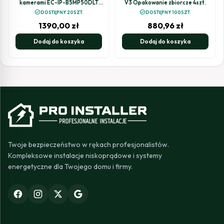
kamerami EC-IP-B5MP50DLT
V3 Opakowanie zbiorcze 4szt.
5MPx z aktywnym odstraszaniem
check_circle
check_circle
DOSTĘPNY 20SZT.
DOSTĘPNY 100SZT.
1390,00
zł
880,96
zł
Dodaj do koszyka
Dodaj do koszyka
Twoje bezpieczeństwo w rękach profesjonalistów.
Kompleksowe instalacje niskoprądowe i systemy
energetyczne dla Twojego domu i firmy.