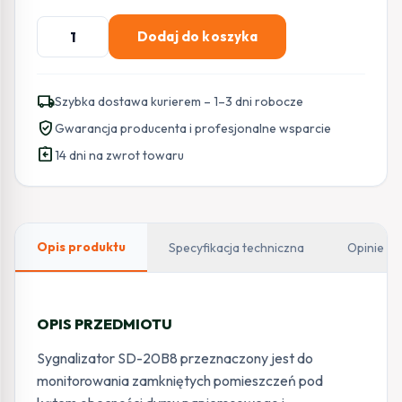
ilość
Dodaj do koszyka
CZUJNIK
EURA
DYMU
local_shipping
Szybka dostawa kurierem – 1–3 dni robocze
PAP.
verified_user
Gwarancja producenta i profesjonalne wsparcie
AUTO.
assignment_return
SD-
14 dni na zwrot towaru
20B8
Opis produktu
Specyfikacja techniczna
Opinie
OPIS PRZEDMIOTU
Sygnalizator SD-20B8 przeznaczony jest do
monitorowania zamkniętych pomieszczeń pod