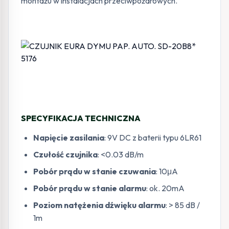
montażu w instalacjach przeciwpożarowych.
SPECYFIKACJA TECHNICZNA
Napięcie zasilania
: 9V DC z baterii typu 6LR61
Czułość czujnika
: <0.03 dB/m
Pobór prądu w stanie czuwania
: 10μA
Pobór prądu w stanie alarmu
: ok. 20mA
Poziom natężenia dźwięku alarmu
: > 85 dB /
1m