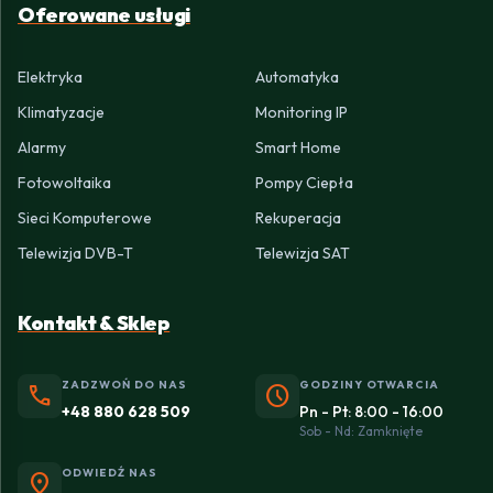
Oferowane usługi
Elektryka
Automatyka
Klimatyzacje
Monitoring IP
Alarmy
Smart Home
Fotowoltaika
Pompy Ciepła
Sieci Komputerowe
Rekuperacja
Telewizja DVB-T
Telewizja SAT
Kontakt & Sklep
ZADZWOŃ DO NAS
GODZINY OTWARCIA
phone
schedule
+48 880 628 509
Pn - Pt: 8:00 - 16:00
Sob - Nd: Zamknięte
ODWIEDŹ NAS
location_on