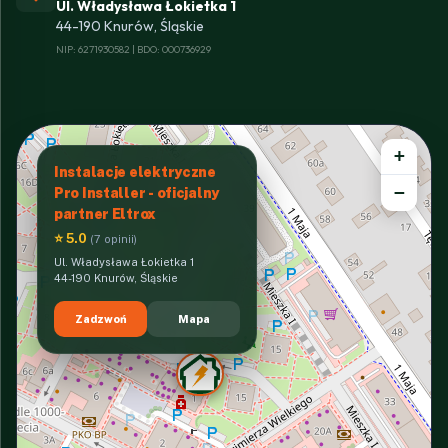
Ul. Władysława Łokietka 1
44-190 Knurów, Śląskie
NIP: 6271930582 | BDO: 000736929
+
Instalacje elektryczne
−
Pro Installer - oficjalny
partner Eltrox
⭐ 5.0
(7 opinii)
Ul. Władysława Łokietka 1
44-190 Knurów, Śląskie
Zadzwoń
Mapa