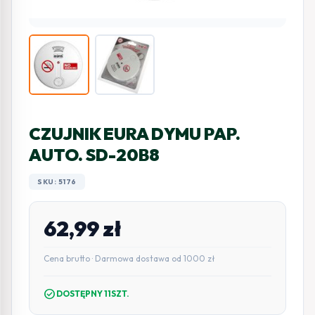
CZUJNIK EURA DYMU PAP.
AUTO. SD-20B8
SKU: 5176
62,99
zł
Cena brutto · Darmowa dostawa od 1000 zł
check_circle
DOSTĘPNY 11SZT.