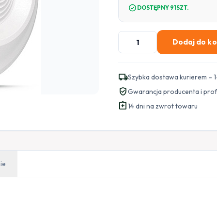
check_circle
DOSTĘPNY 91SZT.
ilość
Dodaj do k
SATEL
CZUJNIK
GAZU
local_shipping
Szybka dostawa kurierem – 1
PROPAN-
verified_user
Gwarancja producenta i pro
BUTAN
assignment_return
DG-
14 dni na zwrot towaru
1
LPG
ie