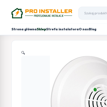
Strona główna
Sklep
Strefa instalatora
O nas
Blog
🔍