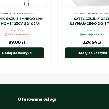
ZUJNIKI I DETEKTORY GAZU
CZUJNIKI I DETEKTORY GA
NIK GAZU ZIEMNEGO LPG
SATEL CZUJNIK GAZ
L-HOME" 230V GD-02A4
USYPIAJĄCEGO DG-1 
SKU: 10460
SKU: 7049
schedule
check_circle
NA ZAMÓWIENIE
DOSTĘPNY 5SZT.
89,00
zł
329,64
zł
Dodaj do koszyka
Dodaj do koszyka
Oferowane usługi