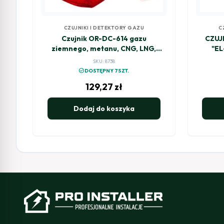
CZUJNIKI I DETEKTORY GAZU
C
Czujnik OR-DC-614 gazu
CZUJ
ziemnego, metanu, CNG, LNG,
"E
230V ORNO
SKU: 8738
check_circle
DOSTĘPNY 7SZT.
129,27
zł
Dodaj do koszyka