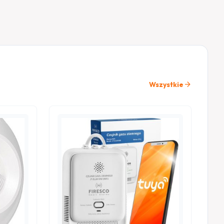
arrow_forward
Wszystkie