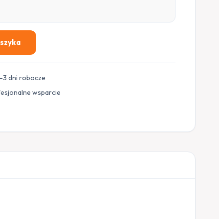
oszyka
–3 dni robocze
fesjonalne wsparcie