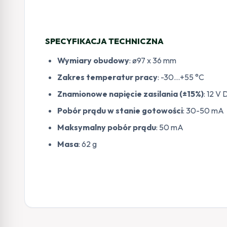
SPECYFIKACJA TECHNICZNA
Wymiary obudowy
: ø97 x 36 mm
Zakres temperatur pracy
: -30…+55 °C
Znamionowe napięcie zasilania (±15%)
: 12 V
Pobór prądu w stanie gotowości
: 30-50 mA
Maksymalny pobór prądu
: 50 mA
Masa
: 62 g