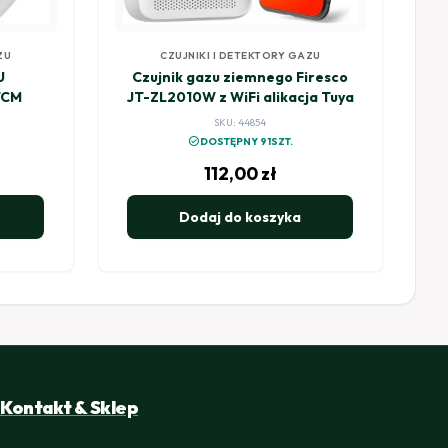
ZU
CZUJNIKI I DETEKTORY GAZU
U
Czujnik gazu ziemnego Firesco
TCM
JT-ZL2010W z WiFi alikacja Tuya
SKU: 44854
check_circle
DOSTĘPNY 91SZT.
112,00
zł
Dodaj do koszyka
Kontakt & Sklep