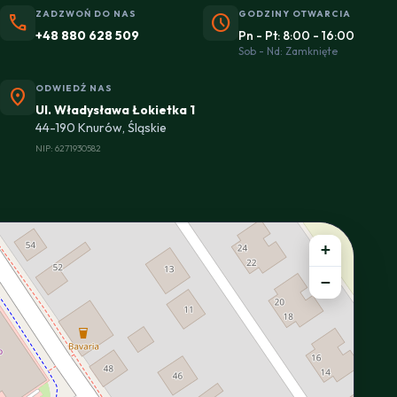
ZADZWOŃ DO NAS
GODZINY OTWARCIA
phone
schedule
+48 880 628 509
Pn - Pt: 8:00 - 16:00
Sob - Nd: Zamknięte
ODWIEDŹ NAS
location_on
Ul. Władysława Łokietka 1
44-190 Knurów, Śląskie
NIP: 6271930582
+
−