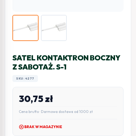
SATEL KONTAKTRON BOCZNY
Z SABOTAŻ. S-1
SKU: 4277
30,75
zł
Cena brutto · Darmowa dostawa od 1000 zł
cancel
BRAK W MAGAZYNIE