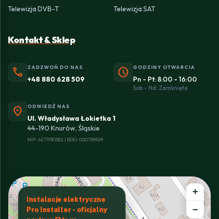
Telewizja DVB-T
Telewizja SAT
Kontakt & Sklep
ZADZWOŃ DO NAS
GODZINY OTWARCIA
phone
schedule
+48 880 628 509
Pn - Pt: 8:00 - 16:00
Sob - Nd: Zamknięte
ODWIEDŹ NAS
location_on
Ul. Władysława Łokietka 1
44-190 Knurów, Śląskie
NIP: 6271930582 | BDO: 000736929
+
Instalacje elektryczne
−
Pro Installer - oficjalny