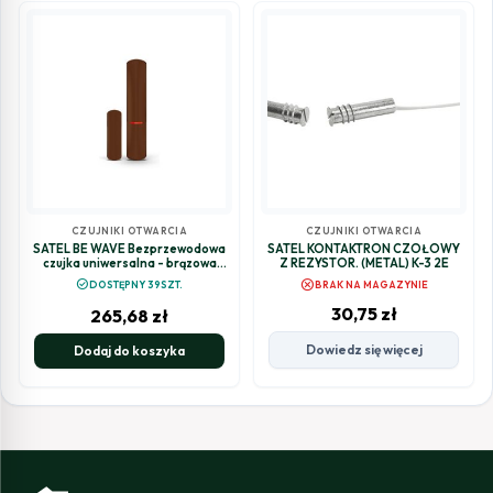
CZUJNIKI OTWARCIA
CZUJNIKI OTWARCIA
SATEL BE WAVE Bezprzewodowa
SATEL KONTAKTRON CZOŁOWY
czujka uniwersalna - brązowa
Z REZYSTOR. (METAL) K-3 2E
Multipurpose Detector BR AXD-
cancel
check_circle
DOSTĘPNY 39SZT.
BRAK NA MAGAZYNIE
200 BR ABAX2
30,75
zł
265,68
zł
Dowiedz się więcej
Dodaj do koszyka