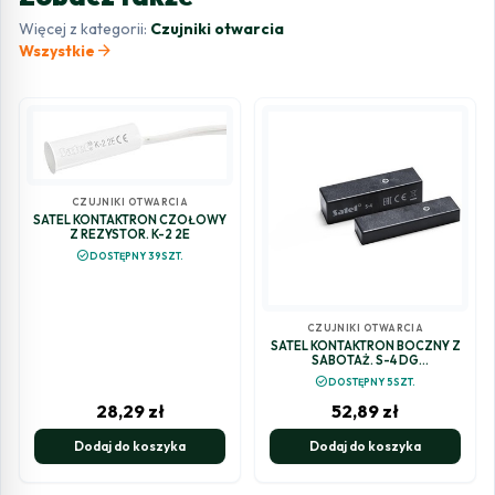
Więcej z kategorii:
Czujniki otwarcia
arrow_forward
Wszystkie
CZUJNIKI OTWARCIA
SATEL KONTAKTRON CZOŁOWY
Z REZYSTOR. K-2 2E
check_circle
DOSTĘPNY 39SZT.
CZUJNIKI OTWARCIA
SATEL KONTAKTRON BOCZNY Z
SABOTAŻ. S-4 DG
(CIEMNOSZARY)
check_circle
DOSTĘPNY 5SZT.
28,29
zł
52,89
zł
Dodaj do koszyka
Dodaj do koszyka