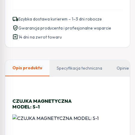
local_shipping
Szybka dostawa kurierem – 1–3 dni robocze
verified_user
Gwarancja producenta i profesjonalne wsparcie
assignment_return
14 dni na zwrot towaru
Opis produktu
Specyfikacja techniczna
Opinie
CZUJKA MAGNETYCZNA
MODEL: S-1