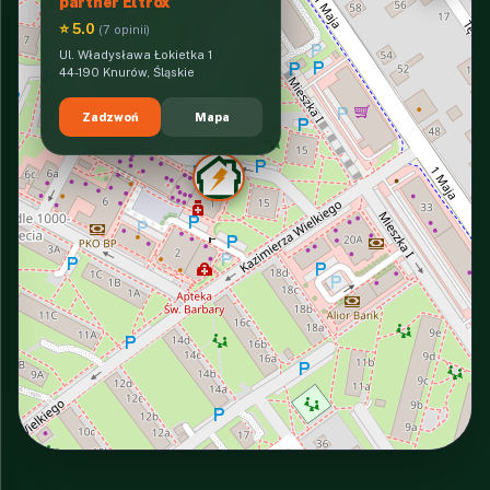
partner Eltrox
⭐ 5.0
(7 opinii)
Ul. Władysława Łokietka 1
44-190 Knurów, Śląskie
Zadzwoń
Mapa
INTERACTIVE VIEW