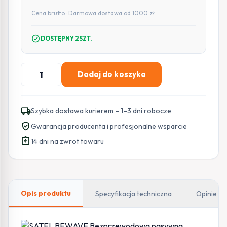
Cena brutto · Darmowa dostawa od 1000 zł
check_circle
DOSTĘPNY 2SZT.
ilość
Dodaj do koszyka
SATEL
BE
WAVE
local_shipping
Szybka dostawa kurierem – 1–3 dni robocze
Bezprzewodowa
verified_user
Gwarancja producenta i profesjonalne wsparcie
pasywna
assignment_return
czujka
14 dni na zwrot towaru
podczerwieni
z
kamerą
Motion
Opis produktu
Specyfikacja techniczna
Opinie
Detector
Cam
APCAM-