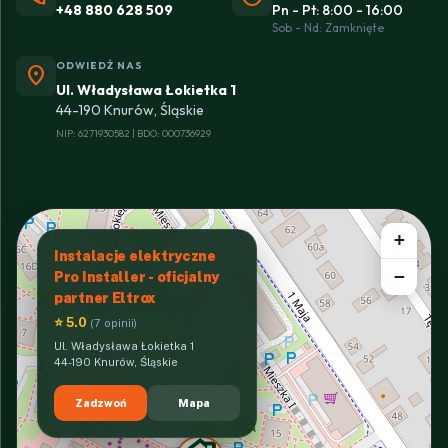
+48 880 628 509
Pn - Pt: 8:00 - 16:00
Sob - Nd: Zamknięte
ODWIEDŹ NAS
location_on
Ul. Władysława Łokietka 1
44-190 Knurów, Śląskie
NIP: 6271930582 | BDO: 000736929
+
Instalacje elektryczne
−
Pro Installer - oficjalny
partner Eltrox
⭐ 5.0
(7 opinii)
Ul. Władysława Łokietka 1
44-190 Knurów, Śląskie
Zadzwoń
Mapa