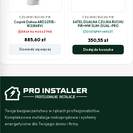
CZUJNIKI RUCHU PIR
CZUJNIKI RUCHU PIR
Czujnik Dahua ARD2251E-
SATEL DUALNA CZUJKA RUCHU
W2(868V)
PIR+MW SLIM-DUAL-PRO
cancel
check_circle
BRAK NA MAGAZYNIE
DOSTĘPNY 685SZT.
885,60
zł
350,55
zł
Dowiedz się więcej
Dodaj do koszyka
Twoje bezpieczeństwo w rękach profesjonalistów.
Kompleksowe instalacje niskoprądowe i systemy
energetyczne dla Twojego domu i firmy.