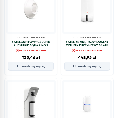
CZUJNIKI RUCHU PIR
CZUJNIKI RUCHU PIR
SATEL SUFITOWY CZUJNIK
SATEL ZEWNĘTRZNY DUALNY
RUCHU PIR AQUA RING S
CZUJNIK KURTYNOWY AGATE
ZASILANIE 24V AC/DC
(PIR+MW)
cancel
cancel
BRAK NA MAGAZYNIE
BRAK NA MAGAZYNIE
125,46
zł
448,95
zł
Dowiedz się więcej
Dowiedz się więcej