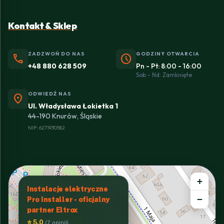
Kontakt & Sklep
ZADZWOŃ DO NAS
GODZINY OTWARCIA
phone
schedule
+48 880 628 509
Pn - Pt: 8:00 - 16:00
Sob - Nd: Zamknięte
ODWIEDŹ NAS
location_on
Ul. Władysława Łokietka 1
44-190 Knurów, Śląskie
NIP: 6271930582
+
Instalacje elektryczne
−
Pro Installer - oficjalny
partner Eltrox
⭐ 5.0
(7 opinii)