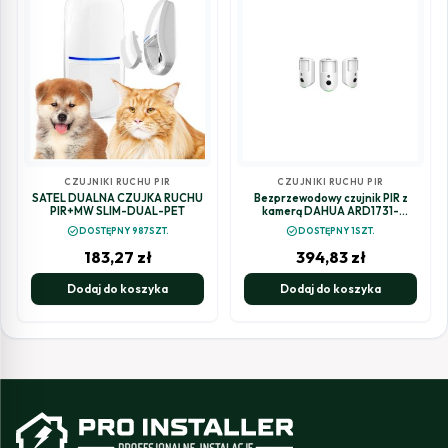
CZUJNIKI RUCHU PIR
CZUJNIKI RUCHU PIR
SATEL DUALNA CZUJKA RUCHU
Bezprzewodowy czujnik PIR z
PIR+MW SLIM-DUAL-PET
kamerą DAHUA ARD1731-
W2(868)
check_circle
check_circle
DOSTĘPNY 987SZT.
DOSTĘPNY 1SZT.
183,27
zł
394,83
zł
Dodaj do koszyka
Dodaj do koszyka