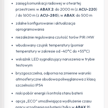
zasięg komunikacji radiowej w otwartej
przestrzeni: w
ABAX 2
: do 2000 m (z
ACU-220
)
/ do 1600 m (z
ACU-280
); w
ABAX
: do 500 m
zdalne konfigurowanie i aktualizacja
oprogramowania
niezależnie regulowana czułość torów PIR i MW
wbudowany czujnik temperatury (pomiar
temperatury w zakresie od -40°C do +55°C)
wskaźnik LED sygnalizujący naruszenia w trybie
testowym
bryzgoszczelna, odporna na zmienne warunki
atmosferyczne obudowa poliwęglanowa z klasą
szczelności IP54
niski pobór energii i kontrola stanu baterii
opcja „ECO” umożliwiająca wydłużenie czasu
pracy urządzenia na baterii (tylko w
ABAX 2
)