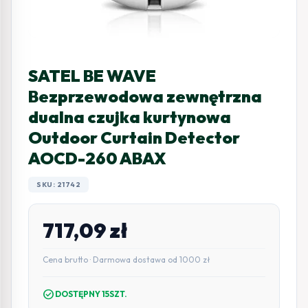
SATEL BE WAVE
Bezprzewodowa zewnętrzna
dualna czujka kurtynowa
Outdoor Curtain Detector
AOCD-260 ABAX
SKU: 21742
717,09
zł
Cena brutto · Darmowa dostawa od 1000 zł
check_circle
DOSTĘPNY 15SZT.