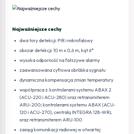
Najważniejsze cechy
dwa tory detekcji: PIR i mikrofalowy
obszar detekcji: 10 m x 0,6 m, kąt 6°
wysoka odporność na fałszywe alarmy
zaawansowana cyfrowa obróbka sygnału
dynamiczna kompensacja zmian temperatury
współpraca z: kontrolerami systemu ABAX 2
(ACU-220 i ACU-280) oraz retransmiterem
ARU-200; kontrolerami systemu ABAX (ACU-
120 i ACU-270), centralą INTEGRA 128-WRL
oraz retransmiterem ARU-100
zasięg komunikacji radiowej w otwartej