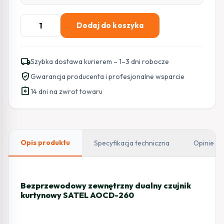
ilość
Dodaj do koszyka
SATEL
BE
WAVE
local_shipping
Szybka dostawa kurierem – 1–3 dni robocze
Bezprzewodowa
verified_user
Gwarancja producenta i profesjonalne wsparcie
zewnętrzna
assignment_return
dualna
14 dni na zwrot towaru
czujka
kurtynowa
Outdoor
Curtain
Opis produktu
Specyfikacja techniczna
Opinie
Detector
AOCD-
260
Bezprzewodowy zewnętrzny dualny czujnik
ABAX
kurtynowy SATEL AOCD-260