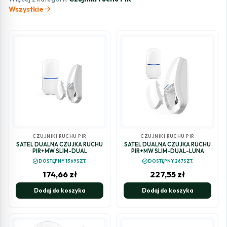
arrow_forward
Wszystkie
CZUJNIKI RUCHU PIR
CZUJNIKI RUCHU PIR
SATEL DUALNA CZUJKA RUCHU
SATEL DUALNA CZUJKA RUCHU
PIR+MW SLIM-DUAL
PIR+MW SLIM-DUAL-LUNA
check_circle
check_circle
DOSTĘPNY 1369SZT.
DOSTĘPNY 267SZT.
174,66
zł
227,55
zł
Dodaj do koszyka
Dodaj do koszyka