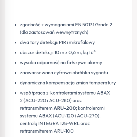
zgodność z wymaganiami EN 50131 Grade 2
(dla zastosowań wewnętrznych)
dwa tory detekcji: PIR i mikrofalowy
obszar detekcji: 10 m x 0,6 m, kąt 6°
wysoka odporność na fałszywe alarmy
zaawansowana cyfrowa obróbka sygnału
dynamiczna kompensacja zmian temperatury
współpraca z: kontrolerami systemu ABAX
2 (ACU-220 i ACU-280) oraz
retransmiterem
ARU-200;
kontrolerami
systemu ABAX (ACU-120 i ACU-270),
centralą INTEGRA 128-WRL oraz
retransmiterem ARU-100