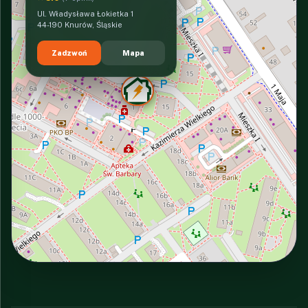
Ul. Władysława Łokietka 1
44-190 Knurów, Śląskie
Zadzwoń
Mapa
INTERACTIVE VIEW