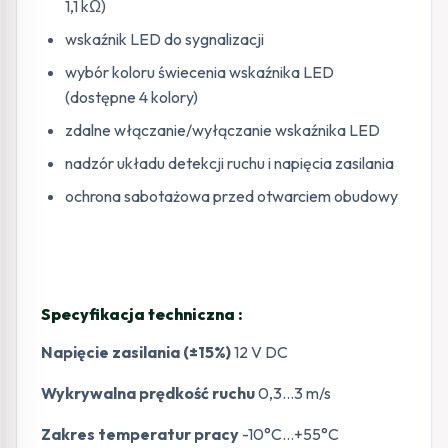
1,1 kΩ)
wskaźnik LED do sygnalizacji
wybór koloru świecenia wskaźnika LED
(dostępne 4 kolory)
zdalne włączanie/wyłączanie wskaźnika LED
nadzór układu detekcji ruchu i napięcia zasilania
ochrona sabotażowa przed otwarciem obudowy
Specyfikacja techniczna :
Napięcie zasilania (±15%)
12 V DC
Wykrywalna prędkość ruchu
0,3…3 m/s
Zakres temperatur pracy
-10°C…+55°C