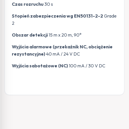
Czas rozruchu
30 s
Stopień zabezpieczenia wg EN50131-2-2
Grade
2
Obszar detekcji
15 m x 20 m, 90°
Wyjścia alarmowe (przekaźnik NC, obciążenie
rezystancyjne)
40 mA / 24 V DC
Wyjścia sabotażowe (NC)
100 mA / 30 V DC