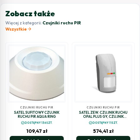
Zobacz także
Więcej z kategorii:
Czujniki ruchu PIR
arrow_forward
Wszystkie
CZUJNIKI RUCHU PIR
CZUJNIKI RUCHU PIR
SATEL SUFITOWY CZUJNIK
SATEL ZEW. CZUJNIK RUCHU
RUCHU PIR AQUA RING
OPAL PLUS GY, CZUJNIK
ZMIERZCHU, REGULACJA
check_circle
check_circle
DOSTĘPNY 136SZT.
DOSTĘPNY 11SZT.
CZUŁOŚCI, BEZ UCHWYT
(SZARY)
109,47
zł
574,41
zł