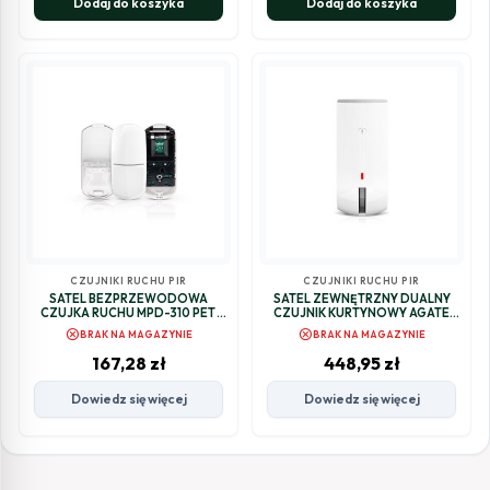
Dodaj do koszyka
Dodaj do koszyka
CZUJNIKI RUCHU PIR
CZUJNIKI RUCHU PIR
SATEL BEZPRZEWODOWA
SATEL ZEWNĘTRZNY DUALNY
CZUJKA RUCHU MPD-310 PET
CZUJNIK KURTYNOWY AGATE
(BEZ UCHWYTU)
(PIR+MW)
cancel
cancel
BRAK NA MAGAZYNIE
BRAK NA MAGAZYNIE
167,28
zł
448,95
zł
Dowiedz się więcej
Dowiedz się więcej