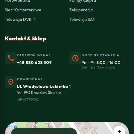
Fotowoltaika
Pompy Ciepła
Sieci Komputerowe
Rekuperacja
Telewizja DVB-T
Telewizja SAT
Kontakt & Sklep
ZADZWOŃ DO NAS
GODZINY OTWARCIA
phone
schedule
+48 880 628 509
Pn - Pt: 8:00 - 16:00
Sob - Nd: Zamknięte
ODWIEDŹ NAS
location_on
Ul. Władysława Łokietka 1
44-190 Knurów, Śląskie
NIP: 6271930582
+