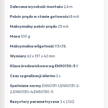
Zalecana wysokość montażu
2,4 m
Pobór prądu w stanie gotowości
8 mA
Maksymalny pobór prądu
23 mA
Masa
100 g
Maksymalna wilgotność
93±3%
Wymiary
62 x 137 x 42 mm
Klasa środowiskowa wg EN50130-5
II
Czas sygnalizacji alarmu
2 s
Spełniane normy
EN50131-1,EN50131-2-
2,EN50130-4,EN50130-5
Rezystory parametryczne
2 x 1,1 kΩ