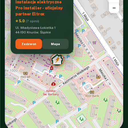
Instalacje elektryczne
−
Pro Installer - oficjalny
partner Eltrox
⭐ 5.0
(7 opinii)
Ul. Władysława Łokietka 1
44-190 Knurów, Śląskie
Zadzwoń
Mapa
INTERACTIVE VIEW