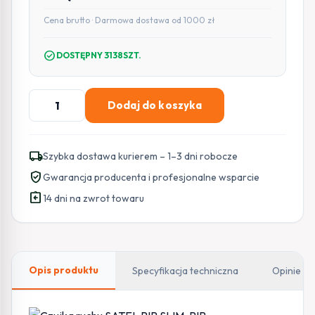
Cena brutto · Darmowa dostawa od 1000 zł
check_circle
DOSTĘPNY 3138SZT.
ilość
Dodaj do koszyka
SATEL
CZUJKA
RUCHU
local_shipping
Szybka dostawa kurierem – 1–3 dni robocze
PIR
verified_user
Gwarancja producenta i profesjonalne wsparcie
SLIM-
assignment_return
PIR
14 dni na zwrot towaru
Opis produktu
Specyfikacja techniczna
Opinie