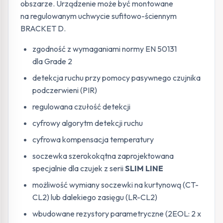
obszarze. Urządzenie może być montowane
na regulowanym uchwycie sufitowo-ściennym
BRACKET D.
zgodność z wymaganiami normy EN 50131
dla Grade 2
detekcja ruchu przy pomocy pasywnego czujnika
podczerwieni (PIR)
regulowana czułość detekcji
cyfrowy algorytm detekcji ruchu
cyfrowa kompensacja temperatury
soczewka szerokokątna zaprojektowana
specjalnie dla czujek z serii
SLIM LINE
możliwość wymiany soczewki na kurtynową (CT-
CL2) lub dalekiego zasięgu (LR-CL2)
wbudowane rezystory parametryczne (2EOL: 2 x