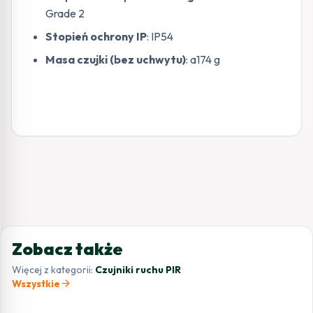
Grade 2
Stopień ochrony IP
: IP54
Masa czujki (bez uchwytu)
: a174 g
Zobacz także
Więcej z kategorii:
Czujniki ruchu PIR
arrow_forward
Wszystkie