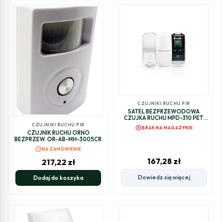
CZUJNIKI RUCHU PIR
SATEL BEZPRZEWODOWA
CZUJKA RUCHU MPD-310 PET
(BEZ UCHWYTU)
CZUJNIKI RUCHU PIR
cancel
BRAK NA MAGAZYNIE
CZUJNIK RUCHU ORNO
BEZPRZEW. OR-AB-MH-3005CR
schedule
NA ZAMÓWIENIE
167,28
zł
217,22
zł
Dowiedz się więcej
Dodaj do koszyka