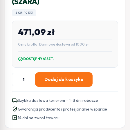
(SZARA)
SKU: 10133
471,09
zł
Cena brutto · Darmowa dostawa od 1000 zł
check_circle
DOSTĘPNY 41SZT.
ilość
Dodaj do koszyka
SATEL
CZUJKA
RUCHU
local_shipping
Szybka dostawa kurierem – 1–3 dni robocze
ZEW.
verified_user
Gwarancja producenta i profesjonalne wsparcie
OPAL
assignment_return
GY,
14 dni na zwrot towaru
BEZ