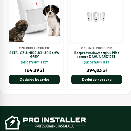
CZUJNIKI RUCHU PIR
CZUJNIKI RUCHU PIR
SATEL CZUJNIK RUCHU PIR+MW
Bezprzewodowy czujnik PIR z
GREY
kamerą DAHUA ARD1731-
W2(868)
check_circle
check_circle
DOSTĘPNY 18SZT.
DOSTĘPNY 1SZT.
164,39
zł
394,83
zł
Dodaj do koszyka
Dodaj do koszyka