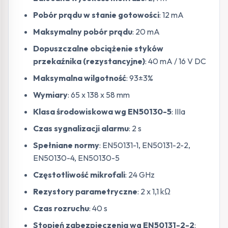
Pobór prądu w stanie gotowości
: 12 mA
Maksymalny pobór prądu
: 20 mA
Dopuszczalne obciążenie styków
przekaźnika (rezystancyjne)
: 40 mA / 16 V DC
Maksymalna wilgotność
: 93±3%
Wymiary
: 65 x 138 x 58 mm
Klasa środowiskowa wg EN50130-5
: IIIa
Czas sygnalizacji alarmu
: 2 s
Spełniane normy
: EN50131-1, EN50131-2-2,
EN50130-4, EN50130-5
Częstotliwość mikrofali
: 24 GHz
Rezystory parametryczne
: 2 x 1,1 kΩ
Czas rozruchu
: 40 s
Stopień zabezpieczenia wg EN50131-2-2
: