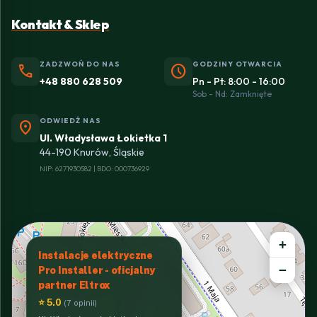
Kontakt & Sklep
ZADZWOŃ DO NAS
GODZINY OTWARCIA
phone
schedule
+48 880 628 509
Pn - Pt: 8:00 - 16:00
Sob - Nd: Zamknięte
ODWIEDŹ NAS
location_on
Ul. Władysława Łokietka 1
44-190 Knurów, Śląskie
NIP: 6271930582 | BDO: 000736929
+
Instalacje elektryczne
−
Pro Installer - oficjalny
partner Eltrox
⭐ 5.0
(7 opinii)