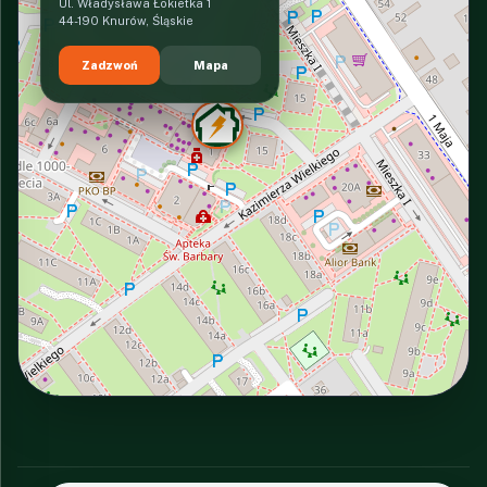
Ul. Władysława Łokietka 1
44-190 Knurów, Śląskie
Zadzwoń
Mapa
INTERACTIVE VIEW