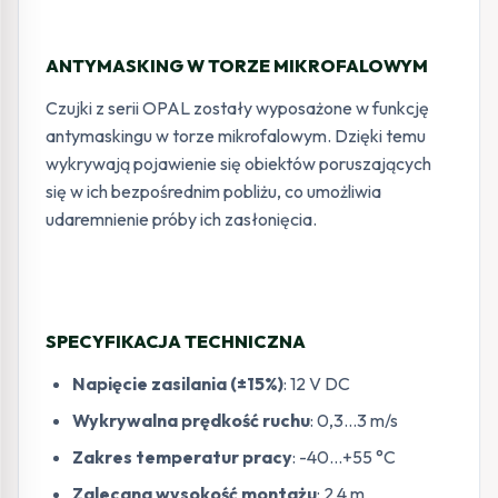
ANTYMASKING W TORZE MIKROFALOWYM
Czujki z serii OPAL zostały wyposażone w funkcję
antymaskingu w torze mikrofalowym. Dzięki temu
wykrywają pojawienie się obiektów poruszających
się w ich bezpośrednim pobliżu, co umożliwia
udaremnienie próby ich zasłonięcia.
SPECYFIKACJA TECHNICZNA
Napięcie zasilania (±15%)
: 12 V DC
Wykrywalna prędkość ruchu
: 0,3…3 m/s
Zakres temperatur pracy
: -40…+55 °C
Zalecana wysokość montażu
: 2,4 m