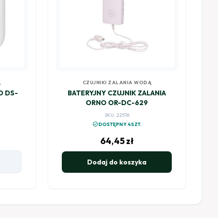
Ą
CZUJNIKI ZALANIA WODĄ
O DS-
BATERYJNY CZUJNIK ZALANIA
ORNO OR-DC-629
SKU: 22576
check_circle
DOSTĘPNY 4SZT.
64,45
zł
Dodaj do koszyka