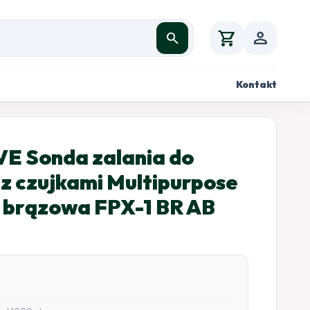
shopping_cart
person
search
Kontakt
E Sonda zalania do
z czujkami Multipurpose
 brązowa FPX-1 BR AB