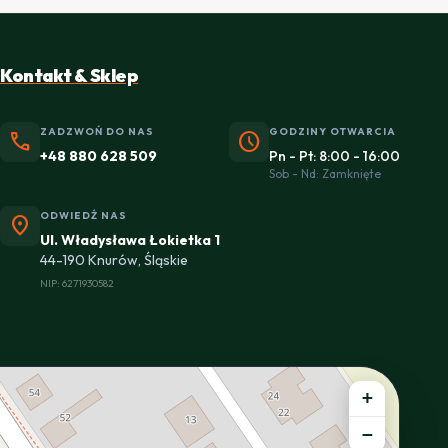
Kontakt & Sklep
ZADZWOŃ DO NAS
GODZINY OTWARCIA
phone
schedule
+48 880 628 509
Pn - Pt: 8:00 - 16:00
Sob - Nd: Zamknięte
ODWIEDŹ NAS
location_on
Ul. Władysława Łokietka 1
44-190 Knurów, Śląskie
NIP: 6271930582
+
−