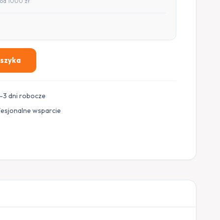
od 1000 zł
oszyka
–3 dni robocze
fesjonalne wsparcie