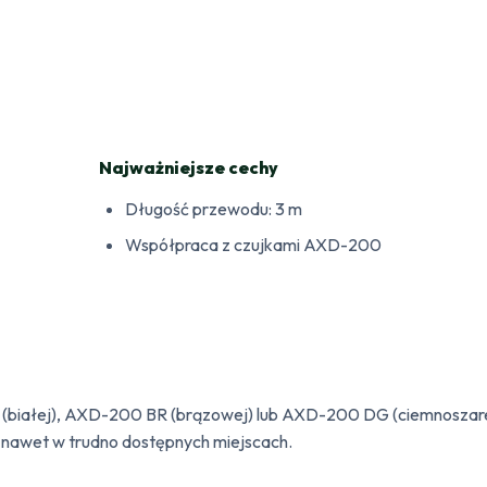
FPX-
1
BR
AB
Najważniejsze cechy
Długość przewodu: 3 m
Współpraca z czujkami AXD-200
białej), AXD-200 BR (brązowej) lub AXD-200 DG (ciemnoszarej) 
i nawet w trudno dostępnych miejscach.