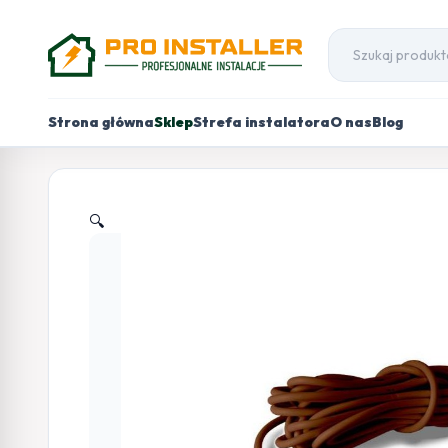
Strona główna
Sklep
Strefa instalatora
O nas
Blog
🔍