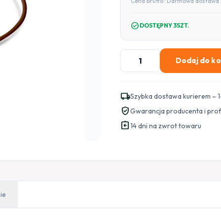
Cena brutto · Darmowa dostawa 
check_circle
DOSTĘPNY 3SZT.
ilość
Dodaj do k
SATEL
BE
WAVE
local_shipping
Szybka dostawa kurierem – 1
Sonda
verified_user
Gwarancja producenta i pro
zalania
assignment_return
do
14 dni na zwrot towaru
zastosowania
z
czujkami
Multipurpose
Detector
ie
BR
-
brązowa