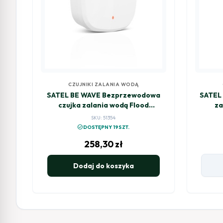
CZUJNIKI ZALANIA WODĄ
SATEL BE WAVE Bezprzewodowa
SATEL 
czujka zalania wodą Flood
za
Detector AFD-200 ABAX2
Mul
SKU: 51354
check_circle
DOSTĘPNY 19SZT.
258,30
zł
Dodaj do koszyka