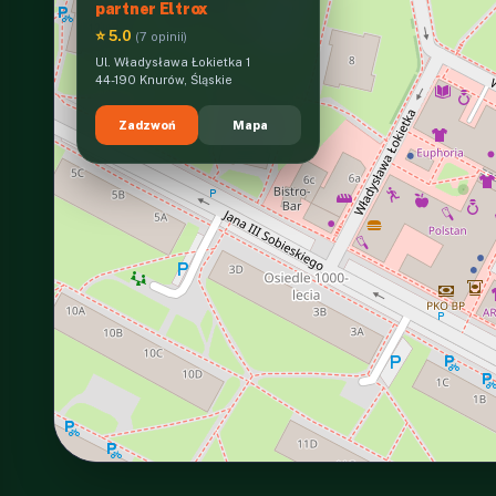
partner Eltrox
⭐ 5.0
(7 opinii)
Ul. Władysława Łokietka 1
44-190 Knurów, Śląskie
Zadzwoń
Mapa