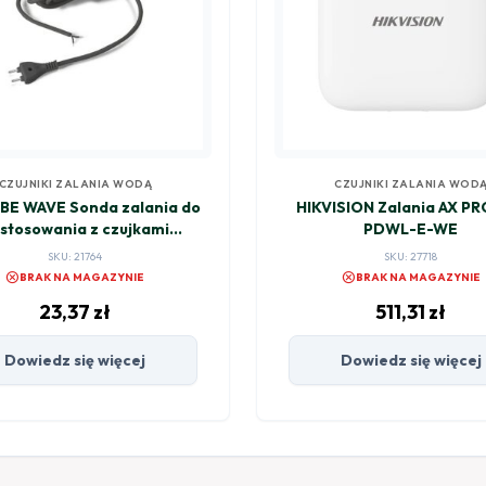
CZUJNIKI ZALANIA WODĄ
CZUJNIKI ZALANIA WOD
BE WAVE Sonda zalania do
HIKVISION Zalania AX PR
stosowania z czujkami
PDWL-E-WE
tipurpose Detector DG -
SKU: 21764
SKU: 27718
ciemnoszara FPX-1 D
cancel
cancel
BRAK NA MAGAZYNIE
BRAK NA MAGAZYNIE
23,37
zł
511,31
zł
Dowiedz się więcej
Dowiedz się więcej