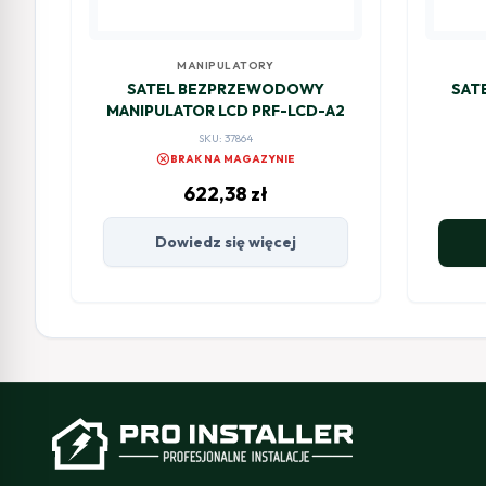
MANIPULATORY
SATEL BEZPRZEWODOWY
SAT
MANIPULATOR LCD PRF-LCD-A2
SKU: 37864
cancel
BRAK NA MAGAZYNIE
622,38
zł
Dowiedz się więcej