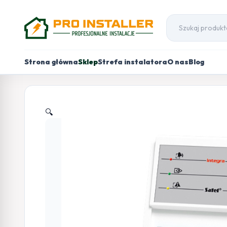
Strona główna
Sklep
Strefa instalatora
O nas
Blog
🔍