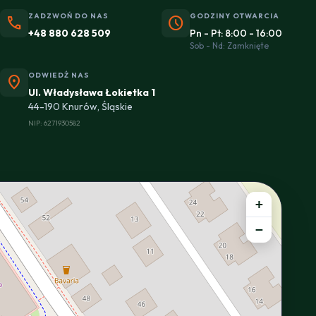
ZADZWOŃ DO NAS
GODZINY OTWARCIA
phone
schedule
+48 880 628 509
Pn - Pt: 8:00 - 16:00
Sob - Nd: Zamknięte
ODWIEDŹ NAS
location_on
Ul. Władysława Łokietka 1
44-190 Knurów, Śląskie
NIP: 6271930582
+
−