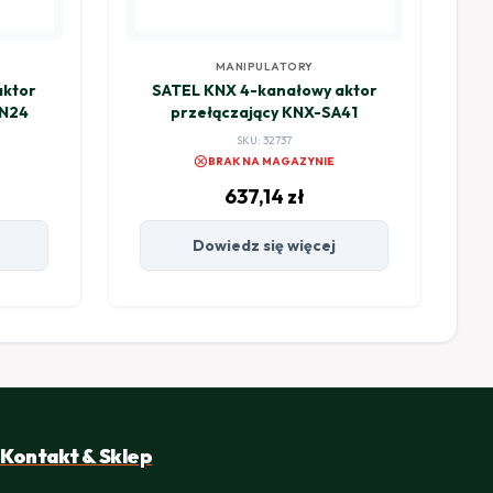
MANIPULATORY
aktor
SATEL KNX 4-kanałowy aktor
IN24
przełączający KNX-SA41
SKU: 32737
cancel
BRAK NA MAGAZYNIE
637,14
zł
Dowiedz się więcej
Kontakt & Sklep