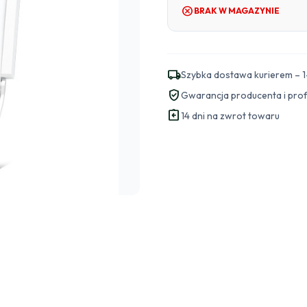
cancel
BRAK W MAGAZYNIE
local_shipping
Szybka dostawa kurierem – 1
verified_user
Gwarancja producenta i pro
assignment_return
14 dni na zwrot towaru