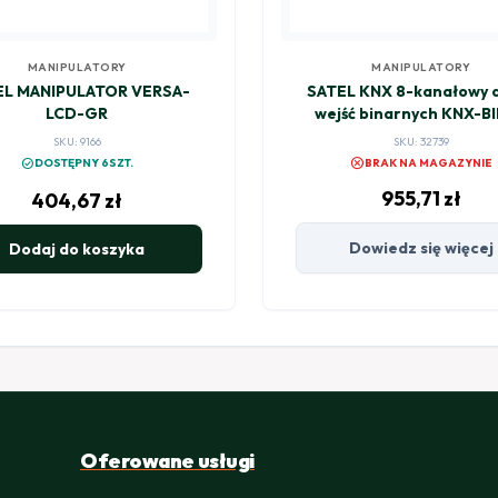
MANIPULATORY
MANIPULATORY
EL MANIPULATOR VERSA-
SATEL KNX 8-kanałowy 
LCD-GR
wejść binarnych KNX-B
SKU: 9166
SKU: 32739
cancel
check_circle
DOSTĘPNY 6SZT.
BRAK NA MAGAZYNIE
955,71
zł
404,67
zł
Dowiedz się więcej
Dodaj do koszyka
Oferowane usługi