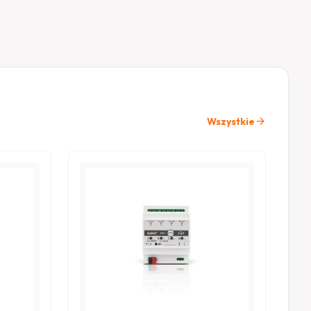
arrow_forward
Wszystkie