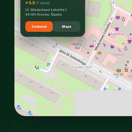
⭐ 5.0
(7 opinii)
Ul. Władysława Łokietka 1
44-190 Knurów, Śląskie
Zadzwoń
Mapa