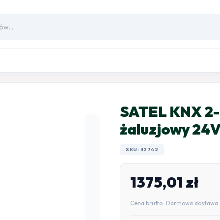
SATEL KNX 2-
żaluzjowy 24
SKU: 32742
1375,01
zł
Cena brutto · Darmowa dostawa 