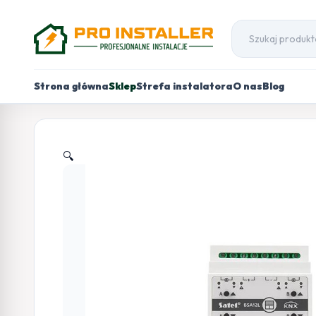
Strona główna
Sklep
Strefa instalatora
O nas
Blog
🔍