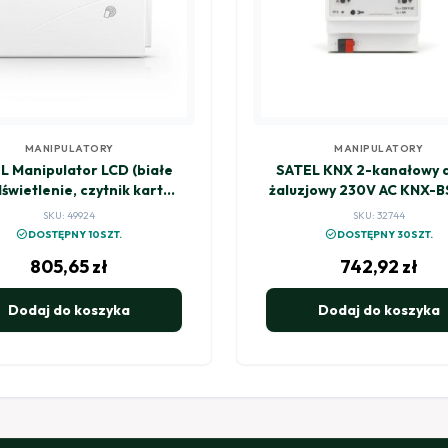
MANIPULATORY
MANIPULATORY
L Manipulator LCD (białe
SATEL KNX 2-kanałowy 
świetlenie, czytnik kart
żaluzjowy 230V AC KNX-
iżeniowych 125 kHz) INT-
SKU: 49924
SKU: 32744
KLCDR-W
check_circle
check_circle
DOSTĘPNY 10SZT.
DOSTĘPNY 30SZT.
805,65
zł
742,92
zł
Dodaj do koszyka
Dodaj do koszyka