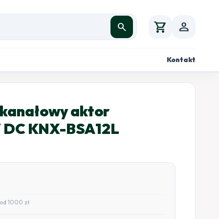
shopping_cart
person
search
Kontakt
kanałowy aktor
V DC KNX-BSA12L
od 1000 zł