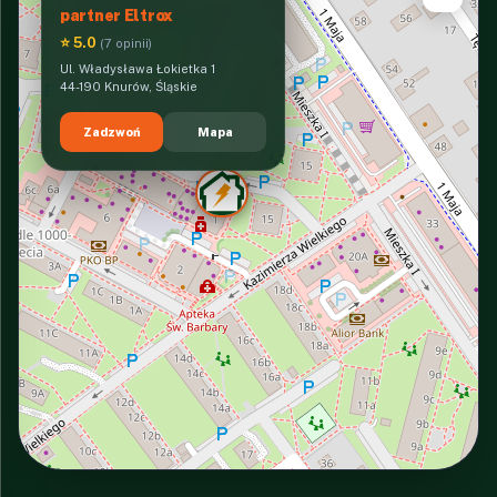
partner Eltrox
⭐ 5.0
(7 opinii)
Ul. Władysława Łokietka 1
44-190 Knurów, Śląskie
Zadzwoń
Mapa
INTERACTIVE VIEW