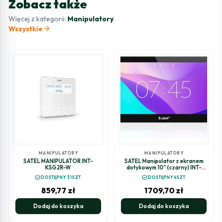
Zobacz także
Więcej z kategorii:
Manipulatory
arrow_forward
Wszystkie
MANIPULATORY
MANIPULATORY
SATEL MANIPULATOR INT-
SATEL Manipulator z ekranem
KSG2R-W
dotykowym 10" (czarny) INT-
TSH210-B
check_circle
check_circle
DOSTĘPNY 31SZT.
DOSTĘPNY 4SZT.
859,77
zł
1709,70
zł
Dodaj do koszyka
Dodaj do koszyka