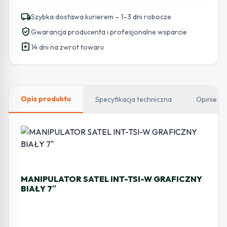
INT-
local_shipping
Szybka dostawa kurierem – 1–3 dni robocze
TSI-
verified_user
Gwarancja producenta i profesjonalne wsparcie
W
assignment_return
GRAFICZNY
14 dni na zwrot towaru
7
CALI
(BIAŁY)
Opis produktu
Specyfikacja techniczna
Opinie
MANIPULATOR SATEL INT-TSI-W GRAFICZNY
BIAŁY 7″