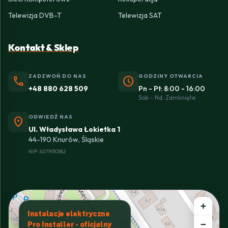
Telewizja DVB-T
Telewizja SAT
Kontakt & Sklep
ZADZWOŃ DO NAS
GODZINY OTWARCIA
phone
schedule
+48 880 628 509
Pn - Pt: 8:00 - 16:00
Sob - Nd: Zamknięte
ODWIEDŹ NAS
location_on
Ul. Władysława Łokietka 1
44-190 Knurów, Śląskie
NIP: 6271930582
+
Instalacje elektryczne
−
Pro Installer - oficjalny