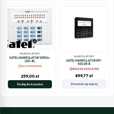
MANIPULATORY
MANIPULATORY
SATEL MANIPULATOR VERSA-
SATEL MANIPULATOR INT-
LED-BL
KSG2R-B
schedule
NA ZAMÓWIENIE
cancel
BRAK NA MAGAZYNIE
859,77
zł
259,00
zł
Dowiedz się więcej
Dodaj do koszyka