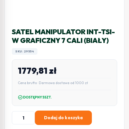
SATEL MANIPULATOR INT-TSI-
W GRAFICZNY 7 CALI (BIAŁY)
SKU: 29554
1779,81
zł
Cena brutto · Darmowa dostawa od 1000 zł
check_circle
DOSTĘPNY 5SZT.
ilość
Dodaj do koszyka
SATEL
MANIPULATOR