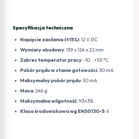
Specyfikacja techniczna
Napięcie zasilania (±15%)
: 12 V DC
Wymiary obudowy
: 139 x 124 x 22 mm
Zakres temperatur pracy
: -10…+55 °C
Pobór prądu w stanie gotowości
: 30 mA
Maksymalny pobór prądu
: 50 mA
Masa
: 246 g
Maksymalna wilgotność
: 93±3%
Klasa środowiskowa wg EN50130-5
: II