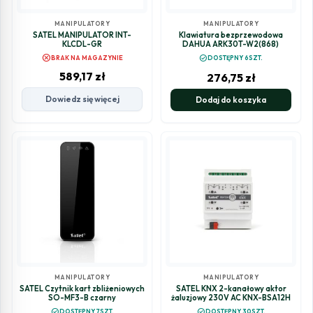
MANIPULATORY
MANIPULATORY
SATEL MANIPULATOR INT-
Klawiatura bezprzewodowa
KLCDL-GR
DAHUA ARK30T-W2(868)
cancel
check_circle
BRAK NA MAGAZYNIE
DOSTĘPNY 6SZT.
589,17
zł
276,75
zł
Dowiedz się więcej
Dodaj do koszyka
MANIPULATORY
MANIPULATORY
SATEL Czytnik kart zbliżeniowych
SATEL KNX 2-kanałowy aktor
SO-MF3-B czarny
żaluzjowy 230V AC KNX-BSA12H
check_circle
check_circle
DOSTĘPNY 7SZT.
DOSTĘPNY 30SZT.