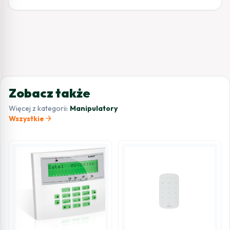
Zobacz także
Więcej z kategorii:
Manipulatory
arrow_forward
Wszystkie