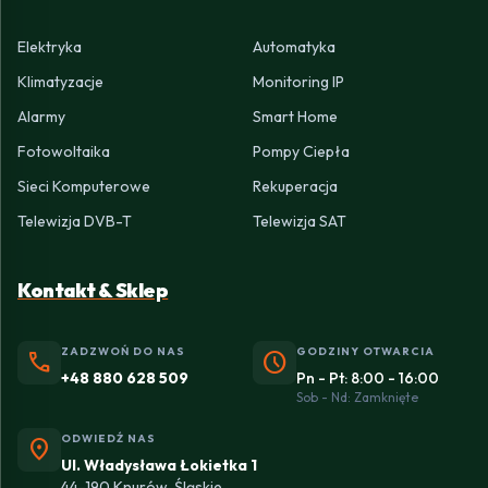
Elektryka
Automatyka
Klimatyzacje
Monitoring IP
Alarmy
Smart Home
Fotowoltaika
Pompy Ciepła
Sieci Komputerowe
Rekuperacja
Telewizja DVB-T
Telewizja SAT
Kontakt & Sklep
ZADZWOŃ DO NAS
GODZINY OTWARCIA
phone
schedule
+48 880 628 509
Pn - Pt: 8:00 - 16:00
Sob - Nd: Zamknięte
ODWIEDŹ NAS
location_on
Ul. Władysława Łokietka 1
44-190 Knurów, Śląskie