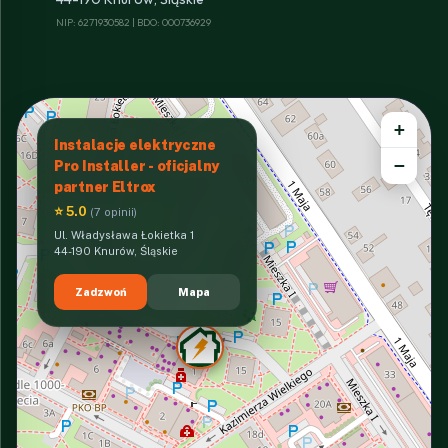
NIP: 6271930582 | BDO: 000736929
+
Instalacje elektryczne
−
Pro Installer - oficjalny
partner Eltrox
⭐ 5.0
(7 opinii)
Ul. Władysława Łokietka 1
44-190 Knurów, Śląskie
Zadzwoń
Mapa