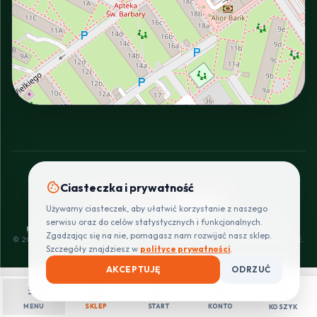
INTERACTIVE VIEW
cookie
Ciasteczka i prywatność
SZYBKIE I BEZPIECZNE PŁATNOŚCI
Używamy ciasteczek, aby ułatwić korzystanie z naszego
POLITYKA
REGULAMIN
CENNIK
ZWROTY I
serwisu oraz do celów statystycznych i funkcjonalnych.
PRYWATNOŚCI
DOSTAW
REKLAMACJE
Zgadzając się na nie, pomagasz nam rozwijać nasz sklep.
© 2026 PROINSTALLER.PL - KNURÓW. WSZYSTKIE PRAWA ZASTRZEŻONE.
Szczegóły znajdziesz w
polityce prywatności
.
AKCEPTUJĘ
ODRZUĆ
menu
shopping_bag
home
person
shopping_cart
MENU
SKLEP
START
KONTO
KOSZYK