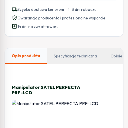
PRF-
local_shipping
Szybka dostawa kurierem – 1–3 dni robocze
LCD
verified_user
Gwarancja producenta i profesjonalne wsparcie
PERFECTA
assignment_return
14 dni na zwrot towaru
Opis produktu
Specyfikacja techniczna
Opinie
Manipulator SATEL PERFECTA
PRF-LCD