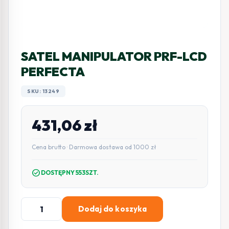
SATEL MANIPULATOR PRF-LCD
PERFECTA
SKU: 13249
431,06
zł
Cena brutto · Darmowa dostawa od 1000 zł
check_circle
DOSTĘPNY 553SZT.
ilość
Dodaj do koszyka
SATEL
MANIPULATOR