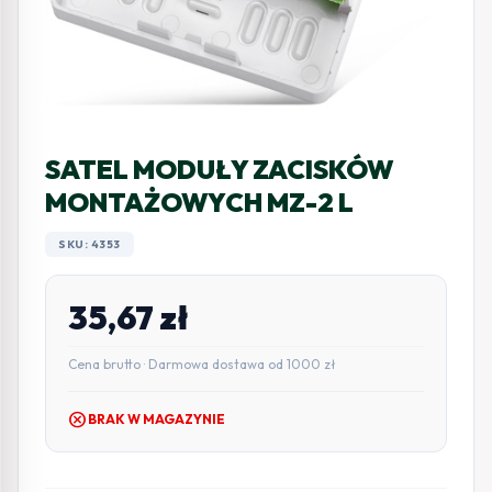
SATEL MODUŁY ZACISKÓW
MONTAŻOWYCH MZ-2 L
SKU: 4353
35,67
zł
Cena brutto · Darmowa dostawa od 1000 zł
cancel
BRAK W MAGAZYNIE