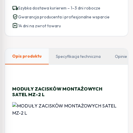
local_shipping
Szybka dostawa kurierem – 1–3 dni robocze
verified_user
Gwarancja producenta i profesjonalne wsparcie
assignment_return
14 dni na zwrot towaru
Opis produktu
Specyfikacja techniczna
Opinie
MODUŁY ZACISKÓW MONTAŻOWYCH
SATEL MZ-2 L