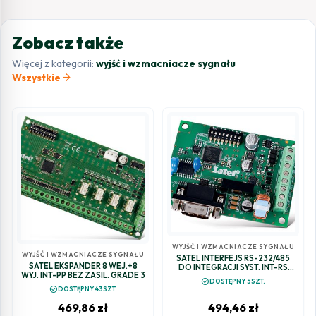
Zobacz także
Więcej z kategorii:
wyjść i wzmacniacze sygnału
arrow_forward
Wszystkie
WYJŚĆ I WZMACNIACZE SYGNAŁU
WYJŚĆ I WZMACNIACZE SYGNAŁU
SATEL INTERFEJS RS-232/485
SATEL EKSPANDER 8 WEJ.+8
DO INTEGRACJI SYST. INT-RS
WYJ. INT-PP BEZ ZASIL. GRADE 3
PLUS
check_circle
DOSTĘPNY 5SZT.
check_circle
DOSTĘPNY 43SZT.
469,86
zł
494,46
zł