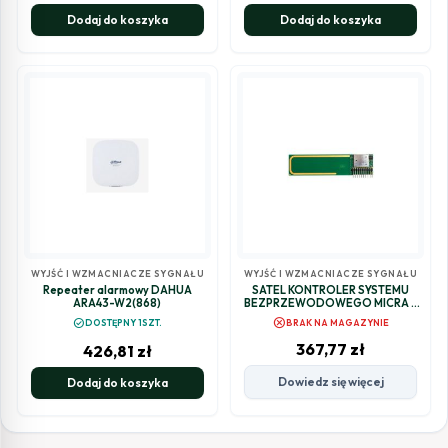
Dodaj do koszyka
Dodaj do koszyka
WYJŚĆ I WZMACNIACZE SYGNAŁU
WYJŚĆ I WZMACNIACZE SYGNAŁU
Repeater alarmowy DAHUA
SATEL KONTROLER SYSTEMU
ARA43-W2(868)
BEZPRZEWODOWEGO MICRA -
PERFECTA-RF
cancel
check_circle
DOSTĘPNY 1SZT.
BRAK NA MAGAZYNIE
367,77
zł
426,81
zł
Dowiedz się więcej
Dodaj do koszyka