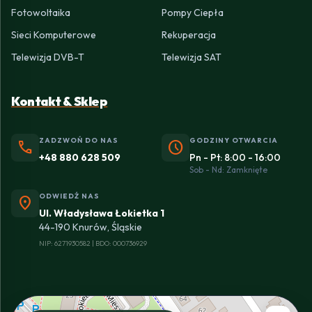
Fotowoltaika
Pompy Ciepła
Sieci Komputerowe
Rekuperacja
Telewizja DVB-T
Telewizja SAT
Kontakt & Sklep
ZADZWOŃ DO NAS
GODZINY OTWARCIA
phone
schedule
+48 880 628 509
Pn - Pt: 8:00 - 16:00
Sob - Nd: Zamknięte
ODWIEDŹ NAS
location_on
Ul. Władysława Łokietka 1
44-190 Knurów, Śląskie
NIP: 6271930582 | BDO: 000736929