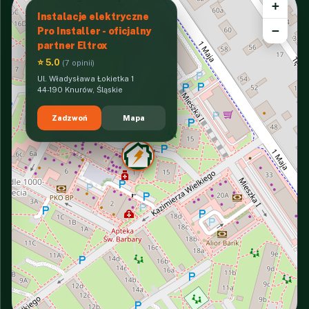
+
Instalacje elektryczne
−
Pro Installer - oficjalny
partner Eltrox
⭐ 5.0
(7 opinii)
Ul. Władysława Łokietka 1
44-190 Knurów, Śląskie
Zadzwoń
Mapa
INTERACTIVE VIEW