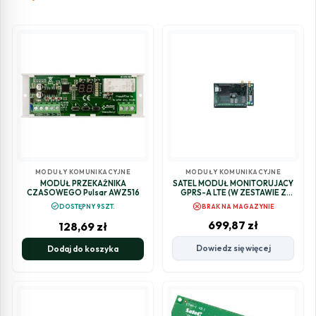
MODUŁY KOMUNIKACYJNE
MODUŁY KOMUNIKACYJNE
MODUŁ PRZEKAŹNIKA
SATEL MODUŁ MONITORUJACY
CZASOWEGO Pulsar AWZ516
GPRS-A LTE (W ZESTAWIE Z
OBUDOWĄ I ANTENĄ)
cancel
check_circle
DOSTĘPNY 9SZT.
BRAK NA MAGAZYNIE
699,87
zł
128,69
zł
Dowiedz się więcej
Dodaj do koszyka