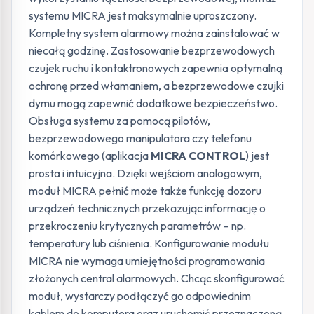
systemu MICRA jest maksymalnie uproszczony.
Kompletny system alarmowy można zainstalować w
niecałą godzinę. Zastosowanie bezprzewodowych
czujek ruchu i kontaktronowych zapewnia optymalną
ochronę przed włamaniem, a bezprzewodowe czujki
dymu mogą zapewnić dodatkowe bezpieczeństwo.
Obsługa systemu za pomocą pilotów,
bezprzewodowego manipulatora czy telefonu
komórkowego (aplikacja
MICRA CONTROL
) jest
prosta i intuicyjna. Dzięki wejściom analogowym,
moduł MICRA pełnić może także funkcję dozoru
urządzeń technicznych przekazując informację o
przekroczeniu krytycznych parametrów – np.
temperatury lub ciśnienia. Konfigurowanie modułu
MICRA nie wymaga umiejętności programowania
złożonych central alarmowych. Chcąc skonfigurować
moduł, wystarczy podłączyć go odpowiednim
kablem do komputera oraz uruchomić przeznaczoną