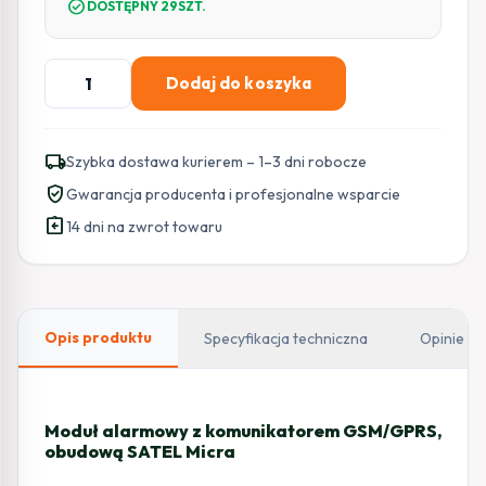
check_circle
DOSTĘPNY 29SZT.
ilość
Dodaj do koszyka
SATEL
MODUŁ
ALARMOWY
local_shipping
Szybka dostawa kurierem – 1–3 dni robocze
Z
verified_user
Gwarancja producenta i profesjonalne wsparcie
KOMUNIKATOREM
assignment_return
GSM/GPRS,
14 dni na zwrot towaru
OBUDOWĄ
MICRA
Opis produktu
Specyfikacja techniczna
Opinie
Moduł alarmowy z komunikatorem GSM/GPRS,
obudową SATEL Micra