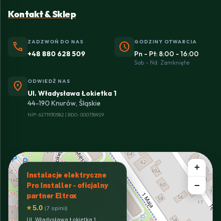
Kontakt & Sklep
ZADZWOŃ DO NAS
GODZINY OTWARCIA
phone
schedule
+48 880 628 509
Pn - Pt: 8:00 - 16:00
Sob - Nd: Zamknięte
ODWIEDŹ NAS
location_on
Ul. Władysława Łokietka 1
44-190 Knurów, Śląskie
NIP: 6271930582 | BDO: 000736929
+
Instalacje elektryczne
−
Pro Installer - oficjalny
partner Eltrox
⭐ 5.0
(7 opinii)
Ul. Władysława Łokietka 1