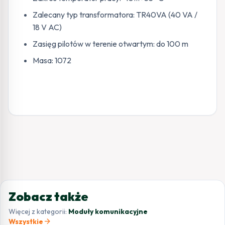
Zalecany typ transformatora: TR40VA (40 VA /
18 V AC)
Zasięg pilotów w terenie otwartym: do 100 m
Masa: 1072
Zobacz także
Więcej z kategorii:
Moduły komunikacyjne
arrow_forward
Wszystkie