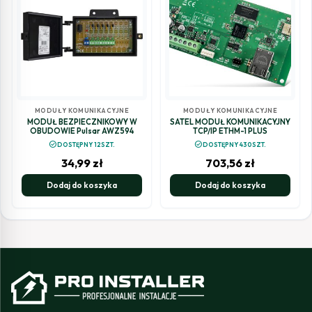
MODUŁY KOMUNIKACYJNE
MODUŁY KOMUNIKACYJNE
MODUŁ BEZPIECZNIKOWY W
SATEL MODUŁ KOMUNIKACYJNY
OBUDOWIE Pulsar AWZ594
TCP/IP ETHM-1 PLUS
check_circle
check_circle
DOSTĘPNY 12SZT.
DOSTĘPNY 430SZT.
34,99
zł
703,56
zł
Dodaj do koszyka
Dodaj do koszyka