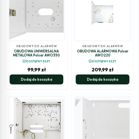
OBUDOWY DO ALARMÓW
OBUDOWY DO ALARMÓW
OBUDOWA UNIWERSALNA
OBUDOWA ALARMOWA Pulsar
METALOWA Pulsar AWO350
AWO220
check_circle
check_circle
DOSTĘPNY 5SZT.
DOSTĘPNY 6SZT.
99,99
zł
209,99
zł
Dodaj do koszyka
Dodaj do koszyka