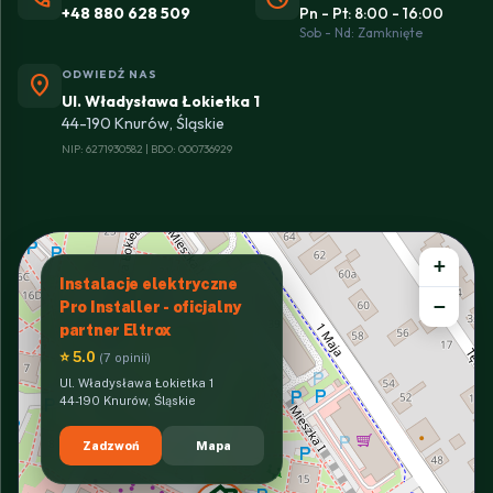
+48 880 628 509
Pn - Pt: 8:00 - 16:00
Sob - Nd: Zamknięte
ODWIEDŹ NAS
location_on
Ul. Władysława Łokietka 1
44-190 Knurów, Śląskie
NIP: 6271930582 | BDO: 000736929
+
Instalacje elektryczne
−
Pro Installer - oficjalny
partner Eltrox
⭐ 5.0
(7 opinii)
Ul. Władysława Łokietka 1
44-190 Knurów, Śląskie
Zadzwoń
Mapa