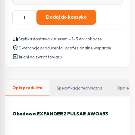
ilość
Dodaj do koszyka
OBUDOWA
EXPANDERA
Pulsar
local_shipping
Szybka dostawa kurierem – 1–3 dni robocze
AWO453
verified_user
Gwarancja producenta i profesjonalne wsparcie
assignment_return
14 dni na zwrot towaru
Opis produktu
Specyfikacja techniczna
Opinie
Obudowa EXPANDER2 PULSAR AWO453