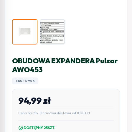
OBUDOWA EXPANDERA Pulsar
AWO453
SKU: 17904
94,99
zł
Cena brutto · Darmowa dostawa od 1000 zł
check_circle
DOSTĘPNY 25SZT.