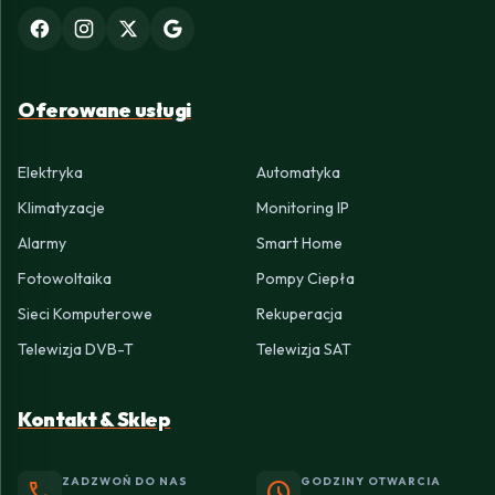
Oferowane usługi
Elektryka
Automatyka
Klimatyzacje
Monitoring IP
Alarmy
Smart Home
Fotowoltaika
Pompy Ciepła
Sieci Komputerowe
Rekuperacja
Telewizja DVB-T
Telewizja SAT
Kontakt & Sklep
ZADZWOŃ DO NAS
GODZINY OTWARCIA
phone
schedule